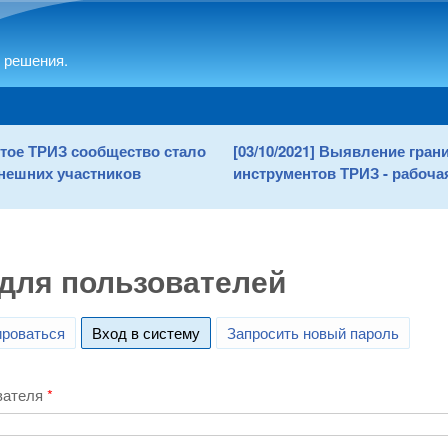
Skip to main content
 решения.
рытое ТРИЗ сообщество стало
[03/10/2021] Выявление гра
нешних участников
инструментов ТРИЗ - рабочая
для пользователей
ироваться
Вход в систему
(active tab)
Запросить новый пароль
вателя
*