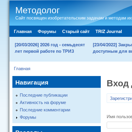
Методолог
Сайт посвящен изобретательским задачам и методам их
Main menu
Главная
Форумы
Старый сайт
TRIZ Journal
[20/03/2026] 2026 год - семьдесят
[23/04/2022] Зак
лет первой работе по ТРИЗ
доступным для в
Главная
You are here
Вход 
Навигация
Последние публикации
Зарегистр
Активность на форуме
Последние комментарии
Имя пользо
Форумы