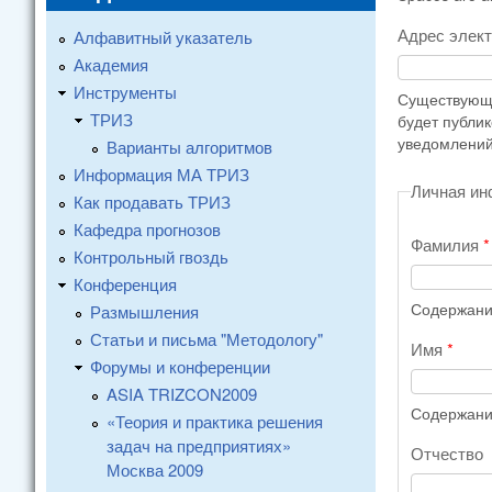
Адрес элек
Алфавитный указатель
Академия
Инструменты
Существующи
ТРИЗ
будет публи
уведомлений
Варианты алгоритмов
Информация МА ТРИЗ
Личная и
Как продавать ТРИЗ
Кафедра прогнозов
Фамилия
*
Контрольный гвоздь
Конференция
Содержание
Размышления
Статьи и письма "Методологу"
Имя
*
Форумы и конференции
ASIA TRIZCON2009
Содержание
«Теория и практика решения
задач на предприятиях»
Отчество
Москва 2009