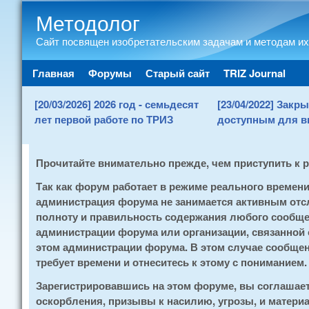
Методолог
Сайт посвящен изобретательским задачам и методам их
Main menu
Главная
Форумы
Старый сайт
TRIZ Journal
[20/03/2026] 2026 год - семьдесят
[23/04/2022] Зак
лет первой работе по ТРИЗ
доступным для в
Прочитайте внимательно прежде, чем приступить к 
Так как форум работает в режиме реального времен
администрация форума не занимается активным отсл
полноту и правильность содержания любого сообщен
администрации форума или организации, связанной
этом администрации форума. В этом случае сообщени
требует времени и отнеситесь к этому с пониманием.
Зарегистрировавшись на этом форуме, вы соглашае
оскорбления, призывы к насилию, угрозы, и матери