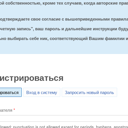
 собственностью, кроме тех случаев, когда авторские пра
 подтверждаете свое согласие с вышеприведенными правил
 учетную запись", ваш пароль и дальнейшие инструкции буд
льно выбирать себе ник, соответствующий Вашим фамилии и
истрироваться
ироваться
(active tab)
Вход в систему
Запросить новый пароль
вателя
*
lowed; punctuation is not allowed except for periods, hyphens, apostr