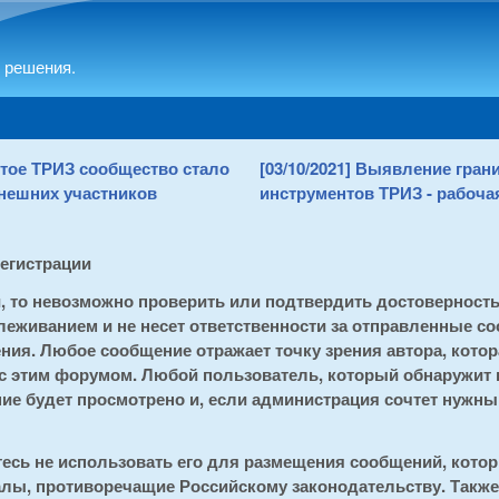
Skip to main content
 решения.
рытое ТРИЗ сообщество стало
[03/10/2021] Выявление гра
нешних участников
инструментов ТРИЗ - рабочая
регистрации
и, то невозможно проверить или подтвердить достоверност
еживанием и не несет ответственности за отправленные со
ия. Любое сообщение отражает точку зрения автора, котора
 с этим форумом. Любой пользователь, который обнаружит
е будет просмотрено и, если администрация сочтет нужным
тесь не использовать его для размещения сообщений, кот
алы, противоречащие Российскому законодательству. Также