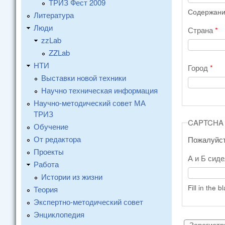
ТРИЗ Фест 2009
Содержание
Литература
Люди
Страна
*
zzLab
ZZLab
НТИ
Город
*
Выставки новой техники
Научно техническая информация
Научно-методический совет МА
ТРИЗ
CAPTCHA
Обучение
От редактора
Пожалуйст
Проекты
А и Б сиде
Работа
Истории из жизни
Fill in the b
Теория
Экспертно-методический совет
Энциклопедия