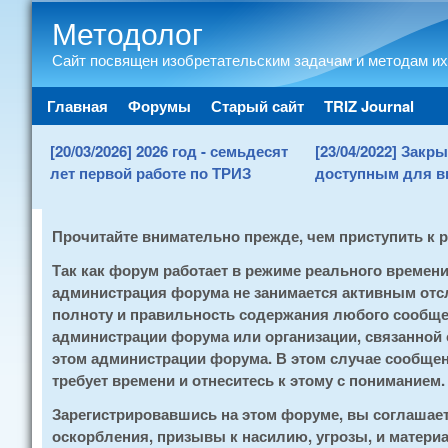
Методолог
Сайт посвящен изобретательским задачам и методам их
Main menu
Главная
Форумы
Старый сайт
TRIZ Journal
[20/03/2026] 2026 год - семьдесят
[23/04/2022] Зак
лет первой работе по ТРИЗ
доступным для в
Прочитайте внимательно прежде, чем приступить к 
Так как форум работает в режиме реального времен
администрация форума не занимается активным отсл
полноту и правильность содержания любого сообщен
администрации форума или организации, связанной
этом администрации форума. В этом случае сообщени
требует времени и отнеситесь к этому с пониманием.
Зарегистрировавшись на этом форуме, вы соглашае
оскорбления, призывы к насилию, угрозы, и матери