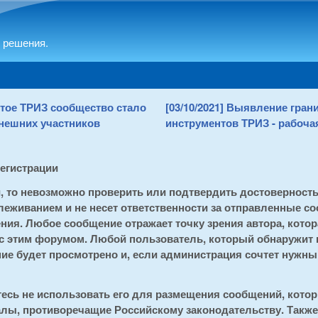
Skip to main content
 решения.
рытое ТРИЗ сообщество стало
[03/10/2021] Выявление гра
нешних участников
инструментов ТРИЗ - рабочая
регистрации
и, то невозможно проверить или подтвердить достоверност
еживанием и не несет ответственности за отправленные со
ия. Любое сообщение отражает точку зрения автора, котора
 с этим форумом. Любой пользователь, который обнаружит
е будет просмотрено и, если администрация сочтет нужным
тесь не использовать его для размещения сообщений, кот
алы, противоречащие Российскому законодательству. Также