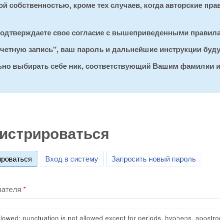
 собственностью, кроме тех случаев, когда авторские пра
 подтверждаете свое согласие с вышеприведенными правил
 учетную запись", ваш пароль и дальнейшие инструкции буд
льно выбирать себе ник, соответствующий Вашим фамилии и
истрироваться
ироваться
(active tab)
Вход в систему
Запросить новый пароль
вателя
*
lowed; punctuation is not allowed except for periods, hyphens, apostr