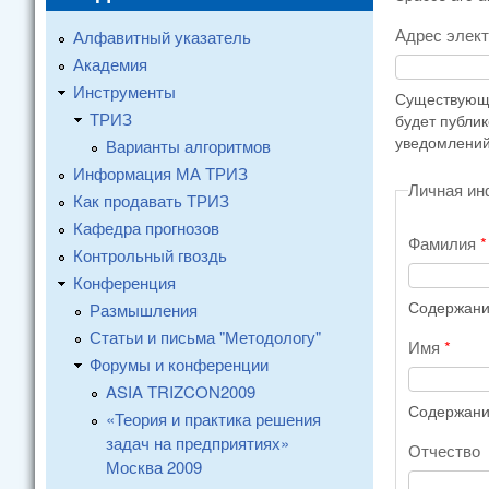
Адрес элек
Алфавитный указатель
Академия
Инструменты
Существующи
ТРИЗ
будет публи
уведомлений
Варианты алгоритмов
Информация МА ТРИЗ
Личная и
Как продавать ТРИЗ
Кафедра прогнозов
Фамилия
*
Контрольный гвоздь
Конференция
Содержание
Размышления
Статьи и письма "Методологу"
Имя
*
Форумы и конференции
ASIA TRIZCON2009
Содержание
«Теория и практика решения
задач на предприятиях»
Отчество
Москва 2009