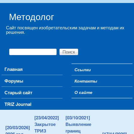
Skip to main content
Методолог
Сайт посвящен изобретательским задачам и методам их
решения.
Поиск
Форма поиска
Main menu
Главная
Ссылки
Secondary menu
Форумы
Контакты
Старый сайт
О сайте
TRIZ Journal
[23/04/2022]
[03/10/2021]
Закрытое
Выявление
[20/03/2026]
ТРИЗ
границ