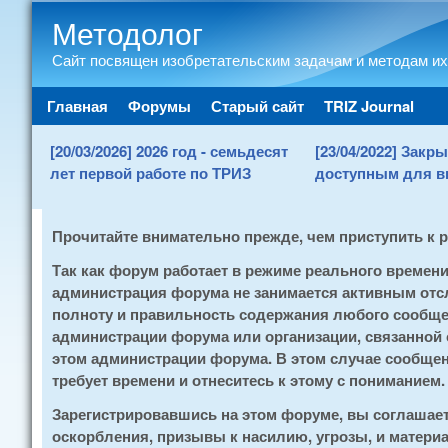
Методолог
Сайт посвящен изобретательским задачам и методам их
Main menu
Главная
Форумы
Старый сайт
TRIZ Journal
[20/03/2026] 2026 год - семьдесят
[23/04/2022] Зак
лет первой работе по ТРИЗ
доступным для в
Прочитайте внимательно прежде, чем приступить к 
Так как форум работает в режиме реального времен
администрация форума не занимается активным отсл
полноту и правильность содержания любого сообщен
администрации форума или организации, связанной
этом администрации форума. В этом случае сообщени
требует времени и отнеситесь к этому с пониманием.
Зарегистрировавшись на этом форуме, вы соглашае
оскорбления, призывы к насилию, угрозы, и матери