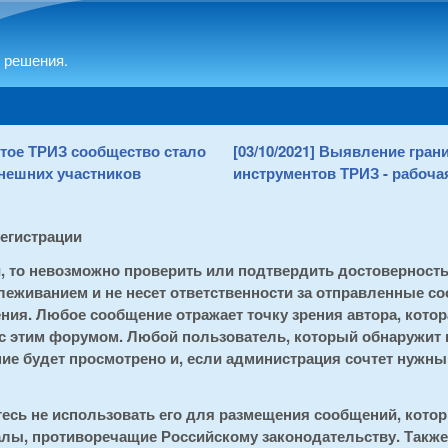
Skip to main content
 решения.
рытое ТРИЗ сообщество стало
[03/10/2021] Выявление гра
нешних участников
инструментов ТРИЗ - рабочая
регистрации
и, то невозможно проверить или подтвердить достоверност
еживанием и не несет ответственности за отправленные со
ия. Любое сообщение отражает точку зрения автора, котора
 с этим форумом. Любой пользователь, который обнаружит
е будет просмотрено и, если администрация сочтет нужным
тесь не использовать его для размещения сообщений, кот
алы, противоречащие Российскому законодательству. Также