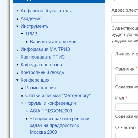
Адрес элек
Алфавитный указатель
Академия
Инструменты
Существующи
ТРИЗ
будет публи
уведомлений
Варианты алгоритмов
Информация МА ТРИЗ
Личная и
Как продавать ТРИЗ
Кафедра прогнозов
Фамилия
*
Контрольный гвоздь
Конференция
Содержание
Размышления
Статьи и письма "Методологу"
Имя
*
Форумы и конференции
ASIA TRIZCON2009
Содержание
«Теория и практика решения
задач на предприятиях»
Отчество
Москва 2009