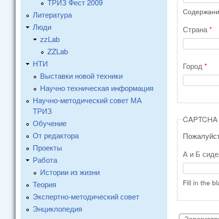
ТРИЗ Фест 2009
Содержание
Литература
Люди
Страна
*
zzLab
ZZLab
НТИ
Город
*
Выставки новой техники
Научно техническая информация
Научно-методический совет МА
ТРИЗ
CAPTCHA
Обучение
От редактора
Пожалуйст
Проекты
А и Б сиде
Работа
Истории из жизни
Fill in the b
Теория
Экспертно-методический совет
Энциклопедия