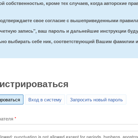
 собственностью, кроме тех случаев, когда авторские пра
 подтверждаете свое согласие с вышеприведенными правил
 учетную запись", ваш пароль и дальнейшие инструкции буд
льно выбирать себе ник, соответствующий Вашим фамилии и
истрироваться
ироваться
(active tab)
Вход в систему
Запросить новый пароль
вателя
*
lowed; punctuation is not allowed except for periods, hyphens, apostr