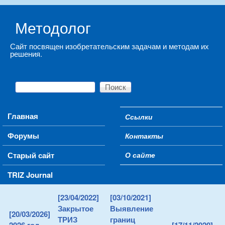
Skip to main content
Методолог
Сайт посвящен изобретательским задачам и методам их
решения.
Поиск
Форма поиска
Main menu
Главная
Ссылки
Secondary menu
Форумы
Контакты
Старый сайт
О сайте
TRIZ Journal
[23/04/2022]
[03/10/2021]
Закрытое
Выявление
[20/03/2026]
ТРИЗ
границ