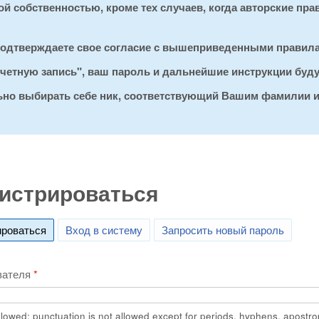
 собственностью, кроме тех случаев, когда авторские пра
 подтверждаете свое согласие с вышеприведенными правил
 учетную запись", ваш пароль и дальнейшие инструкции буд
льно выбирать себе ник, соответствующий Вашим фамилии и
истрироваться
ироваться
(active tab)
Вход в систему
Запросить новый пароль
вателя
*
lowed; punctuation is not allowed except for periods, hyphens, apostr