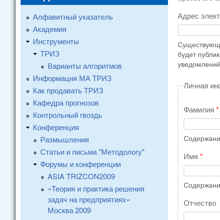
Адрес элек
Алфавитный указатель
Академия
Инструменты
Существующи
ТРИЗ
будет публи
уведомлений
Варианты алгоритмов
Информация МА ТРИЗ
Личная и
Как продавать ТРИЗ
Кафедра прогнозов
Фамилия
*
Контрольный гвоздь
Конференция
Содержание
Размышления
Статьи и письма "Методологу"
Имя
*
Форумы и конференции
ASIA TRIZCON2009
Содержание
«Теория и практика решения
задач на предприятиях»
Отчество
Москва 2009