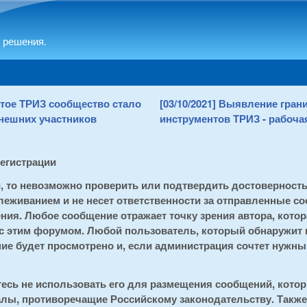
Skip to main content
 решения.
рытое ТРИЗ сообщество стало
[03/10/2021] Выявление гра
нешних участников
инструментов ТРИЗ - рабочая
регистрации
и, то невозможно проверить или подтвердить достоверност
еживанием и не несет ответственности за отправленные со
ия. Любое сообщение отражает точку зрения автора, котора
 с этим форумом. Любой пользователь, который обнаружит
е будет просмотрено и, если администрация сочтет нужным
тесь не использовать его для размещения сообщений, кот
алы, противоречащие Российскому законодательству. Также