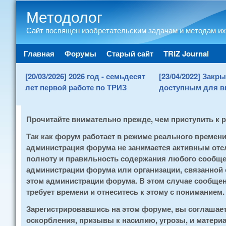
Методолог
Сайт посвящен изобретательским задачам и методам их
Main menu
Главная
Форумы
Старый сайт
TRIZ Journal
[20/03/2026] 2026 год - семьдесят
[23/04/2022] Зак
лет первой работе по ТРИЗ
доступным для в
Прочитайте внимательно прежде, чем приступить к 
Так как форум работает в режиме реального времен
администрация форума не занимается активным отсл
полноту и правильность содержания любого сообщен
администрации форума или организации, связанной
этом администрации форума. В этом случае сообщени
требует времени и отнеситесь к этому с пониманием.
Зарегистрировавшись на этом форуме, вы соглашае
оскорбления, призывы к насилию, угрозы, и матери