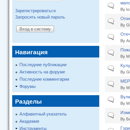
мало
Normal topi
By
lo
Зарегистрироваться
Запросить новый пароль
Огон
Normal topi
By
G
Отеч
Normal topi
By
А
Пожа
Навигация
Normal topi
By
М
Последние публикации
Кулу
Normal topi
Активность на форуме
By
G
Последние комментарии
МЕР
Normal topi
Форумы
By
М
Вулк
Normal topi
Разделы
By
М
Изме
Алфавитный указатель
Normal topi
By
Б
Академия
Гэри
Инструменты