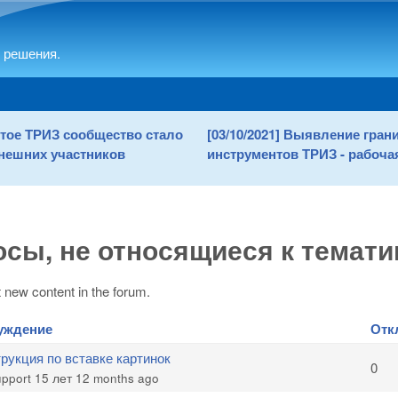
Skip to main content
 решения.
рытое ТРИЗ сообщество стало
[03/10/2021] Выявление гра
нешних участников
инструментов ТРИЗ - рабочая
сы, не относящиеся к темати
 new content in the forum.
уждение
Отк
рукция по вставке картинок
0
upport
15 лет 12 months ago