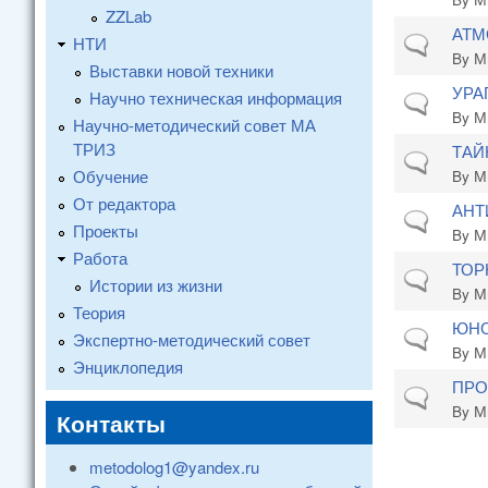
ZZLab
АТМ
НТИ
Normal topi
By
М
Выставки новой техники
УРА
Научно техническая информация
Normal topi
By
М
Научно-методический совет МА
ТРИЗ
ТАЙ
Normal topi
Обучение
By
М
От редактора
АНТ
Normal topi
Проекты
By
М
Работа
ТОР
Normal topi
Истории из жизни
By
М
Теория
ЮНО
Normal topi
Экспертно-методический совет
By
М
Энциклопедия
ПРО
Normal topi
By
М
Контакты
metodolog1@yandex.ru
Стран