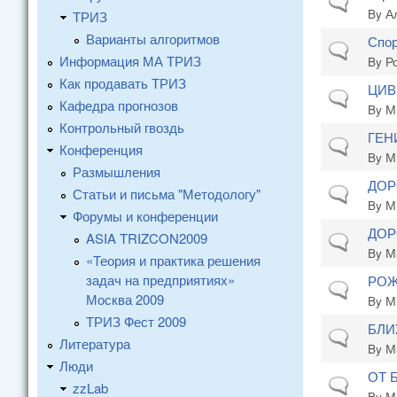
Normal topi
By
А
ТРИЗ
Варианты алгоритмов
Спор
Normal topi
Информация МА ТРИЗ
By
Р
Как продавать ТРИЗ
ЦИВ
Normal topi
Кафедра прогнозов
By
М
Контрольный гвоздь
ГЕН
Normal topi
Конференция
By
М
Размышления
ДОР
Статьи и письма "Методологу"
Normal topi
By
М
Форумы и конференции
ДОР
ASIA TRIZCON2009
Normal topi
By
М
«Теория и практика решения
задач на предприятиях»
РОЖ
Normal topi
Москва 2009
By
М
ТРИЗ Фест 2009
БЛИ
Normal topi
Литература
By
М
Люди
ОТ 
Normal topi
zzLab
By
М