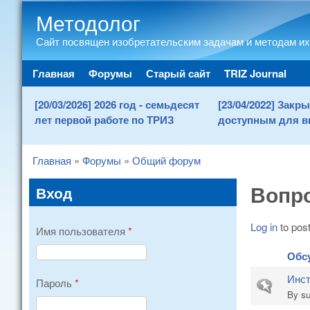
Методолог
Сайт посвящен изобретательским задачам и методам их
Main menu
Главная
Форумы
Старый сайт
TRIZ Journal
[20/03/2026] 2026 год - семьдесят
[23/04/2022] Зак
лет первой работе по ТРИЗ
доступным для в
Главная
»
Форумы
»
Общий форум
You are here
Вопро
Вход
Log in
to post
Имя пользователя
*
Обс
Инст
Пароль
*
Sticky topic
By
s