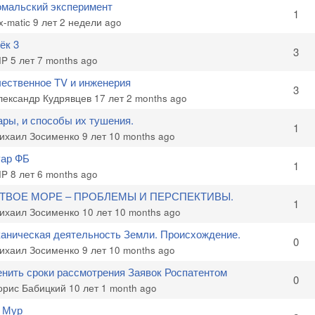
мальский эксперимент
c
1
x-matic
9 лет 2 недели ago
ёк 3
c
3
IP
5 лет 7 months ago
ественное TV и инженерия
c
3
лександр Кудрявцев
17 лет 2 months ago
ры, и способы их тушения.
c
1
ихаил Зосименко
9 лет 10 months ago
ар ФБ
c
1
IP
8 лет 6 months ago
ТВОЕ МОРЕ – ПРОБЛЕМЫ И ПЕРСПЕКТИВЫ.
c
1
ихаил Зосименко
10 лет 10 months ago
аническая деятельность Земли. Происхождение.
c
0
ихаил Зосименко
9 лет 10 months ago
нить сроки рассмотрения Заявок Роспатентом
c
0
орис Бабицкий
10 лет 1 month ago
 Мур