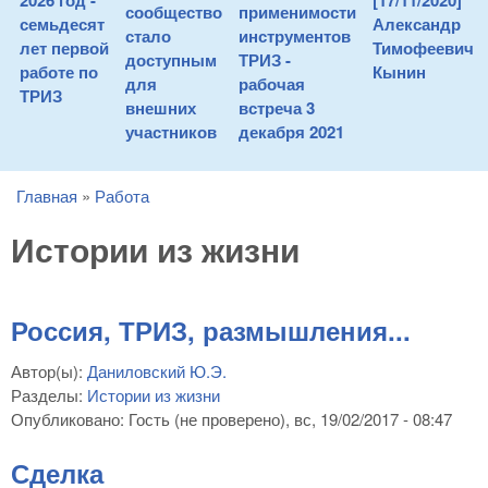
2026 год -
[17/11/2020]
сообщество
применимости
семьдесят
Александр
стало
инструментов
лет первой
Тимофеевич
доступным
ТРИЗ -
работе по
Кынин
для
рабочая
ТРИЗ
внешних
встреча 3
участников
декабря 2021
Главная
»
Работа
You are here
Истории из жизни
Россия, ТРИЗ, размышления...
Автор(ы):
Даниловский Ю.Э.
Разделы:
Истории из жизни
Опубликовано:
Гость (не проверено)
, вс, 19/02/2017 - 08:47
Сделка