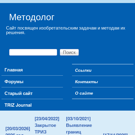
Skip to main content
Методолог
Сайт посвящен изобретательским задачам и методам их
решения.
Поиск
Форма поиска
Main menu
Главная
Ссылки
Secondary menu
Форумы
Контакты
Старый сайт
О сайте
TRIZ Journal
[23/04/2022]
[03/10/2021]
Закрытое
Выявление
[20/03/2026]
ТРИЗ
границ