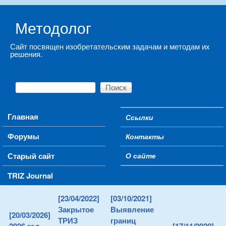
Skip to main content
Методолог
Сайт посвящен изобретательским задачам и методам их
решения.
Поиск
Форма поиска
Main menu
Главная
Ссылки
Secondary menu
Форумы
Контакты
Старый сайт
О сайте
TRIZ Journal
[23/04/2022]
[03/10/2021]
Закрытое
Выявление
[20/03/2026]
ТРИЗ
границ