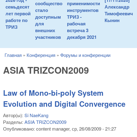
2026 год -
[17/11/2020]
сообщество
применимости
семьдесят
Александр
стало
инструментов
лет первой
Тимофеевич
доступным
ТРИЗ -
работе по
Кынин
для
рабочая
ТРИЗ
внешних
встреча 3
участников
декабря 2021
Главная
»
Конференция
»
Форумы и конференции
You are here
ASIA TRIZCON2009
Law of Mono-bi-poly System
Evolution and Digital Convergence
Автор(ы):
Si NaeKang
Разделы:
ASIA TRIZCON2009
Опубликовано:
content manager
, ср, 26/08/2009 - 21:27