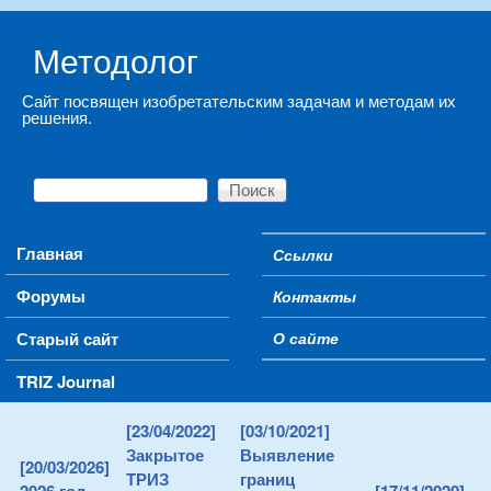
Skip to main content
Методолог
Сайт посвящен изобретательским задачам и методам их
решения.
Поиск
Форма поиска
Main menu
Главная
Ссылки
Secondary menu
Форумы
Контакты
Старый сайт
О сайте
TRIZ Journal
[23/04/2022]
[03/10/2021]
Закрытое
Выявление
[20/03/2026]
ТРИЗ
границ