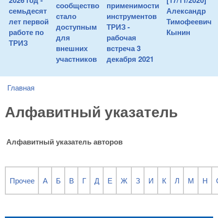
2026 год -
[17/11/2020]
сообщество
применимости
семьдесят
Александр
стало
инструментов
лет первой
Тимофеевич
доступным
ТРИЗ -
работе по
Кынин
для
рабочая
ТРИЗ
внешних
встреча 3
участников
декабря 2021
Главная
You are here
Алфавитный указатель
Алфавитный указатель авторов
Прочее
А
Б
В
Г
Д
Е
Ж
З
И
К
Л
М
Н