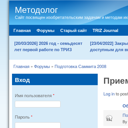
Методолог
Сайт посвящен изобретательским задачам и методам их
Main menu
Главная
Форумы
Старый сайт
TRIZ Journal
[20/03/2026] 2026 год - семьдесят
[23/04/2022] Зак
лет первой работе по ТРИЗ
доступным для в
Главная
»
Форумы
»
Подготовка Саммита 2008
You are here
Прие
Вход
Log in
to post
Имя пользователя
*
Об
По
Пароль
*
Closed topi
B