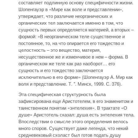
составляет подлинную основу специфичности жизни.
Шопенгауэр в «Мире как воле и представлении»,
утверждает, что различие неорганических и
органических тел заключается именно в том, что
сущность первых определяется материей, а вторых –
формой: «В неорганическом теле существенное и
постоянное, то, на что опирается его тождество и
целостность – это вещество, материя,
несущественное же и изменчивое в нем – форма. В
органическом же теле как раз наоборот… его
сущность и его тождество заключается
исключительно в его форме» (Шопенгауэр А. Мир как
воля и представление. Т. ". Минск, 1999. С. 376).
Эта специфическая структурность была
зафиксирована еще Аристотелем, в его знаменитом и
таинственном понятии «энтелехия». В трактате «О
душе» Аристотель сказал: душа есть энтелехия тела.
Впоследствии о смысле этого определения велось
много споров. Существует даже легенда, что некий
средневековый схоласт был готов подать душу