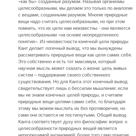
«как бы» созданные разумом. Называя организмы
целесообразными, мы делаем это только по аналогии
с вещами, созданными разумом. Многие природные
вещи надо считать целесообразными, но при этом
помнить, что их цели нам неизвестны - они являются
целесообразными «на основе неопределенного
понятия». Из неизвестности конечной цели природы
Кант делает логичный вывод, что мы вынуждены
рассматривать природные вещи как цели самих себя.
Это собственно и есть тот максимум, который
научная мысль может сказать о жизни: цель живых
систем – поддержание своего собственного
существования. Но для Канта этот конечный вывод
свидетельствует лишь о бессилии мышления: если
мы не знаем конечных целей природы, и считаем
природные вещи целями самих себя, то благодаря
этому мы можем мыслить их без противоречия, но
сами они остаются не постигнутыми. Общий вывод
Канта соответствует духу его философии: вопрос о
целесообразности природных вещей является
неразрешимой антиномией; более того само понятие