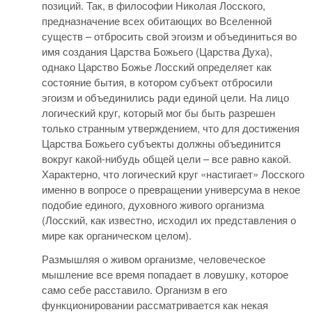
позиций. Так, в философии Николая Лосского,
предназначение всех обитающих во Вселенной
существ – отбросить свой эгоизм и объединиться во
имя создания Царства Божьего (Царства Духа),
однако Царство Божье Лосский определяет как
состояние бытия, в котором субъект отбросили
эгоизм и объединились ради единой цели. На лицо
логический круг, который мог бы быть разрешен
только странным утверждением, что для достижения
Царства Божьего субъекты должны объединится
вокруг какой-нибудь общей цели – все равно какой.
Характерно, что логический круг «настигает» Лосского
именно в вопросе о превращении универсума в некое
подобие единого, духовного живого организма
(Лосский, как известно, исходил их представления о
мире как органическом целом).
Размышляя о живом организме, человеческое
мышление все время попадает в ловушку, которое
само себе расставило. Организм в его
функционировании рассматривается как некая