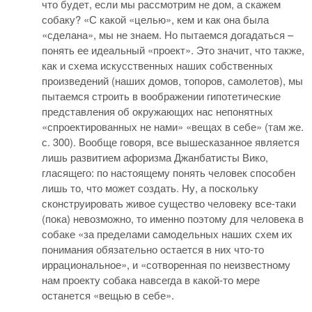
что будет, если мы рассмотрим не дом, а скажем
собаку? «С какой «целью», кем и как она была
«сделана», мы не знаем. Но пытаемся догадаться –
понять ее идеальный «проект». Это значит, что также,
как и схема искусственных наших собственных
произведений (наших домов, топоров, самолетов), мы
пытаемся строить в воображении гипотетические
представления об окружающих нас непонятных
«спроектированных не нами» «вещах в себе» (там же.
с. 300). Вообще говоря, все вышесказанное является
лишь развитием афоризма Джанбатисты Вико,
гласящего: по настоящему понять человек способен
лишь то, что может создать. Ну, а поскольку
сконструировать живое существо человеку все-таки
(пока) невозможно, то именно поэтому для человека в
собаке «за пределами самодельных наших схем их
понимания обязательно остается в них что-то
иррациональное», и «сотворенная по неизвестному
нам проекту собака навсегда в какой-то мере
останется «вещью в себе».