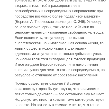
вторых, в том, чтобы расходовать ее в
разнообразных и непредвидимых направлениях при
посредстве возможно более податливой материи»
(Бергсон А. Творческая эволюция. С. 249). Углерод –
основа живой энергии, так что целью Жизни по
Бергсону является накопление свободного углерода.
Если вспомнить, что углерод – не только
энергетическая, но и материальная основа жизни, то
живых существ можно назвать шахтерами,
сделанными из угля: они не только добывают уголь
но и сами являются складами для готовой продукции.
И все же даже Бергсон говорил, что накопляемая
энергия нужна для чего-то хотя и непредвидимого, но
безусловно отличного от собственно накопления.
Почему существует самолет? В среде
авиаконструкторов бытует шутка, что в самолете
летит только двигатель – все остальное ему мешает.
Но, допустим, пилот и крылья тоже как-то участвуют
в полете. Но вот есть в самолете нечто, что точно