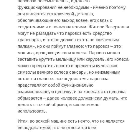
паровоза бессмысленны, и для его
функционирования не необходимы - именно поэтому
они являются его ключевой деталью,
обеспечивающие его выход вовне, его связь с
создателями и с пользователями. Жители Зазеркалья
могут не разгадать что паровоз есть средство
транспорта, и что он должен ехать по «железным
палкам», но они поймут главное: что паровоз – это
машина, вращающая свои колеса. Паровоз можно
заставить крутить мельницу или карусель, его колеса
можно превратить просто в предметы культа как
символы вечного колеса сансары, но неизменным
остается главное: все подсистемы паровоза
представляют собой функционально
взаимосвязанную цепочку, и на колесах эта цепочка
обрывается – далее человек должен сам думать, что
делать с точкой обрыва, и как ее можно
использовать.
Итак: во всякой машине есть нечто, что не является
ее подсистемой, что не относится к ее