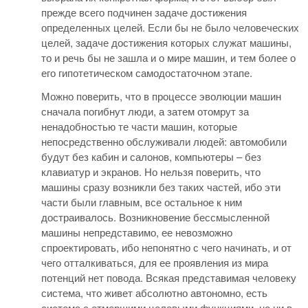
прежде всего подчинен задаче достижения
определенных целей. Если бы не было человеческих
целей, задаче достижения которых служат машины,
то и речь бы не зашла и о мире машин, и тем более о
его гипотетическом самодостаточном этапе.
Можно поверить, что в процессе эволюции машин
сначала погибнут люди, а затем отомрут за
ненадобностью те части машин, которые
непосредственно обслуживали людей: автомобили
будут без кабин и салонов, компьютеры – без
клавиатур и экранов. Но нельзя поверить, что
машины сразу возникли без таких частей, ибо эти
части были главным, все остальное к ним
достраивалось. Возникновение бессмысленной
машины непредставимо, ее невозможно
спроектировать, ибо непонятно с чего начинать, и от
чего отталкиваться, для ее проявления из мира
потенций нет повода. Всякая представимая человеку
система, что живет абсолютно автономно, есть
система с отмершими целевыми функциями, но ни в