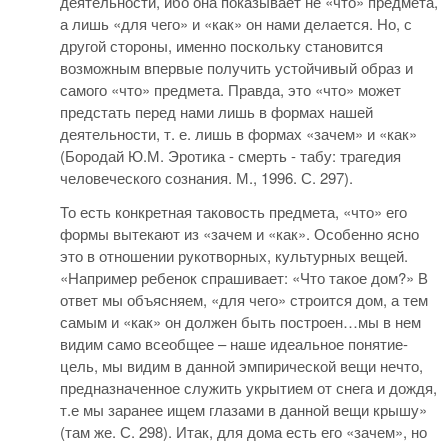
деятельности, ибо она показывает не «что» предмета,
а лишь «для чего» и «как» он нами делается. Но, с
другой стороны, именно поскольку становится
возможным впервые получить устойчивый образ и
самого «что» предмета. Правда, это «что» может
предстать перед нами лишь в формах нашей
деятельности, т. е. лишь в формах «зачем» и «как»
(Бородай Ю.М. Эротика - смерть - табу: трагедия
человеческого сознания. М., 1996. С. 297).
То есть конкретная таковость предмета, «что» его
формы вытекают из «зачем и «как». Особенно ясно
это в отношении рукотворных, культурных вещей.
«Например ребенок спрашивает: «Что такое дом?» В
ответ мы объясняем, «для чего» строится дом, а тем
самым и «как» он должен быть построен…мы в нем
видим само всеобщее – наше идеальное понятие-
цель, мы видим в данной эмпирической вещи нечто,
предназначенное служить укрытием от снега и дождя,
т.е мы заранее ищем глазами в данной вещи крышу»
(там же. С. 298). Итак, для дома есть его «зачем», но