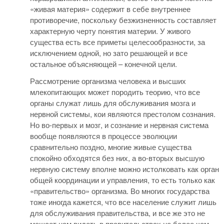
«живая материя» содержит в себе внутреннее
противоречие, поскольку безжизненность составляет
характерную черту понятия материи. У живого
существа есть все приметы целесообразности, за
исключением одной, но зато решающей и все
остальное объясняющей – конечной цели.
Рассмотрение организма человека и высших
млекопитающих может породить теорию, что все
органы служат лишь для обслуживания мозга и
нервной системы, кои являются престолом сознания.
Но во-первых и мозг, и сознание и нервная система
вообще появляются в процессе эволюции
сравнительно поздно, многие живые существа
спокойно обходятся без них, а во-вторых высшую
нервную систему вполне можно истолковать как орган
общей координации и управления, то есть только как
«правительство» организма. Во многих государства
тоже иногда кажется, что все население служит лишь
для обслуживания правительства, и все же это не
мешает нам видеть в правительствах не более чем