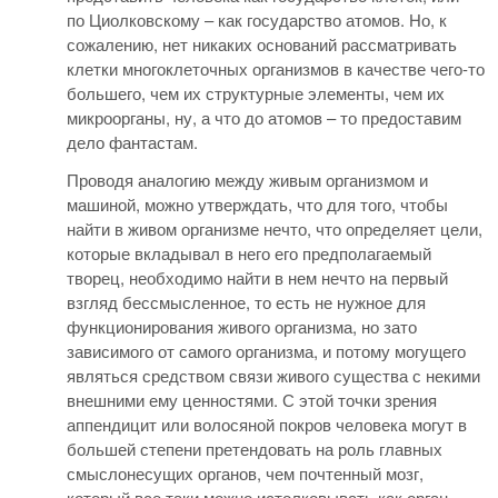
по Циолковскому – как государство атомов. Но, к
сожалению, нет никаких оснований рассматривать
клетки многоклеточных организмов в качестве чего-то
большего, чем их структурные элементы, чем их
микроорганы, ну, а что до атомов – то предоставим
дело фантастам.
Проводя аналогию между живым организмом и
машиной, можно утверждать, что для того, чтобы
найти в живом организме нечто, что определяет цели,
которые вкладывал в него его предполагаемый
творец, необходимо найти в нем нечто на первый
взгляд бессмысленное, то есть не нужное для
функционирования живого организма, но зато
зависимого от самого организма, и потому могущего
являться средством связи живого существа с некими
внешними ему ценностями. С этой точки зрения
аппендицит или волосяной покров человека могут в
большей степени претендовать на роль главных
смыслонесущих органов, чем почтенный мозг,
который все таки можно истолковывать как орган