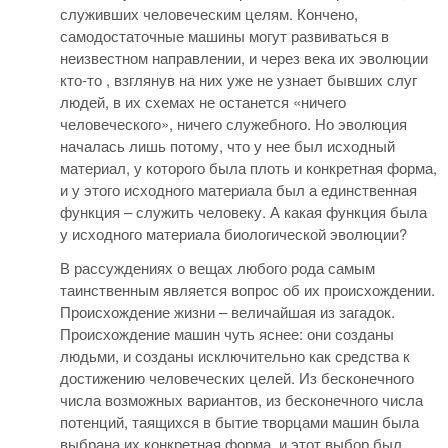
служивших человеческим целям. Кончено,
самодостаточные машины могут развиваться в
неизвестном направлении, и через века их эволюции
кто-то , взглянув на них уже не узнает бывших слуг
людей, в их схемах не останется «ничего
человеческого», ничего служебного. Но эволюция
началась лишь потому, что у нее был исходный
материал, у которого была плоть и конкретная форма,
и у этого исходного материала был а единственная
функция – служить человеку. А какая функция была
у исходного материала биологической эволюции?
В рассуждениях о вещах любого рода самым
таинственным является вопрос об их происхождении.
Происхождение жизни – величайшая из загадок.
Происхождение машин чуть яснее: они созданы
людьми, и созданы исключительно как средства к
достижению человеческих целей. Из бесконечного
числа возможных вариантов, из бесконечного числа
потенций, таящихся в бытие творцами машин была
выбрана их конкретная форма, и этот выбор был