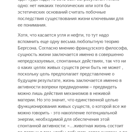
одно: нет никаких теологических или хотя бы
эстетических оснований считать побочные
последствия существования жизни ключевыми для
ее понимания.
Хотя, что касается угля и нефти, то тут надо
вспомнить еще одну весьма любопытную теорию
Бергсона. Согласно мнению французского философа,
сущность жизни заключается именно в совершенно
непредсказуемых, спонтанных действиях, так что ни
о каких целях живых существ речи быть не может ,
поскольку цель предполагает представление о
будущем результате, жизнь заключается именно в
активности вопреки предвидениям – предвидеть
можно лишь действия механизмов в неживой
материи. Но это значит, что единственной целью
функционирования живых существ, о которой все же
можно говорить - это накопление потенциальной
энергии, необходимой для обеспечения этой
спонтанной активности: «…животная жизнь состоит
во-первых в том, чтобы добывать запас энергии, а во-