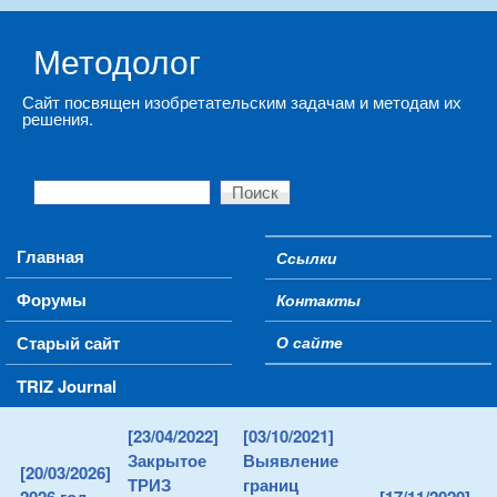
Skip to main content
Методолог
Сайт посвящен изобретательским задачам и методам их
решения.
Поиск
Форма поиска
Main menu
Главная
Ссылки
Secondary menu
Форумы
Контакты
Старый сайт
О сайте
TRIZ Journal
[23/04/2022]
[03/10/2021]
Закрытое
Выявление
[20/03/2026]
ТРИЗ
границ