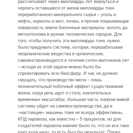
рассчитывает через миллиарды лет вернуться и
черпать оставшиеся от жизни миллиарды тонн
переработанного минерального сырья – уголь и
нефть, кораллы и мел, почвы, и прочие покрывающие
поверхность земли биогенные материалы- вплоть до
металлолома в руинах человеческих городов. Для
того, чтобы получить эти миллиарды тонн, нужно
было придумать систему, которая, перерабатывая
неорганические вещества в органические,
самовоспроизводится в течении сотен миллионов лет
– исходя из этой задачи можно было бы
спроектировать всю биосферу. И нас не должно
смущать, что производство мела – лишь
незначительный побочный эффект существования
жизни, когда речь идет о столь значительных
временных масштабах, большая часть энергии живой
системы уйдет на самовоспроизводства, да и
«настоящие» машины тоже не всегда эффективны,
КПД паровоза, как известно – 5 процентов, но для
создателей паровоза важнее было то, что он все таки
едет куда надо, то есть был бы результат. Плохо