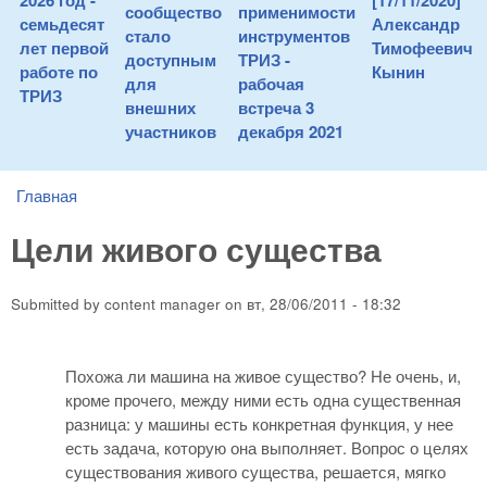
2026 год -
[17/11/2020]
сообщество
применимости
семьдесят
Александр
стало
инструментов
лет первой
Тимофеевич
доступным
ТРИЗ -
работе по
Кынин
для
рабочая
ТРИЗ
внешних
встреча 3
участников
декабря 2021
Главная
You are here
Цели живого существа
Submitted by
content manager
on
вт, 28/06/2011 - 18:32
Похожа ли машина на живое существо? Не очень, и,
кроме прочего, между ними есть одна существенная
разница: у машины есть конкретная функция, у нее
есть задача, которую она выполняет. Вопрос о целях
существования живого существа, решается, мягко