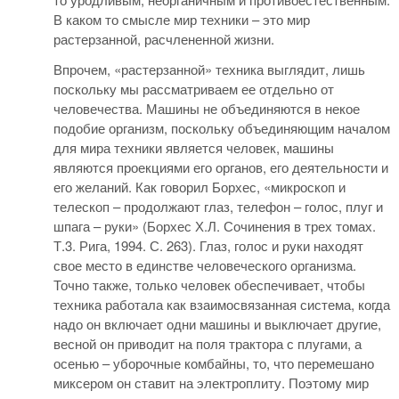
В каком то смысле мир техники – это мир
растерзанной, расчлененной жизни.
Впрочем, «растерзанной» техника выглядит, лишь
поскольку мы рассматриваем ее отдельно от
человечества. Машины не объединяются в некое
подобие организм, поскольку объединяющим началом
для мира техники является человек, машины
являются проекциями его органов, его деятельности и
его желаний. Как говорил Борхес, «микроскоп и
телескоп – продолжают глаз, телефон – голос, плуг и
шпага – руки» (Борхес Х.Л. Сочинения в трех томах.
Т.3. Рига, 1994. С. 263). Глаз, голос и руки находят
свое место в единстве человеческого организма.
Точно также, только человек обеспечивает, чтобы
техника работала как взаимосвязанная система, когда
надо он включает одни машины и выключает другие,
весной он приводит на поля трактора с плугами, а
осенью – уборочные комбайны, то, что перемешано
миксером он ставит на электроплиту. Поэтому мир