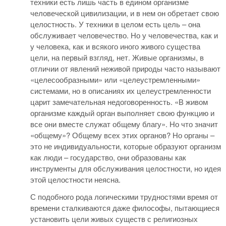
техники есть лишь часть в едином организме
человеческой цивилизации, и в нем он обретает свою
целостность. У техники в целом есть цель – она
обслуживает человечество. Но у человечества, как и
у человека, как и всякого иного живого существа
цели, на первый взгляд, нет. Живые организмы, в
отличии от явлений неживой природы часто называют
«целесообразными» или «целеустремленными»
системами, но в описаниях их целеустремленности
царит замечательная недоговоренность. «В живом
организме каждый орган выполняет свою функцию и
все они вместе служат общему благу». Но что значит
«общему»? Общему всех этих органов? Но органы –
это не индивидуальности, которые образуют организм
как люди – государство, они образованы как
инструменты для обслуживания целостности, но идея
этой целостности неясна.
С подобного рода логическими трудностями время от
времени сталкиваются даже философы, пытающиеся
установить цели живых существ с религиозных