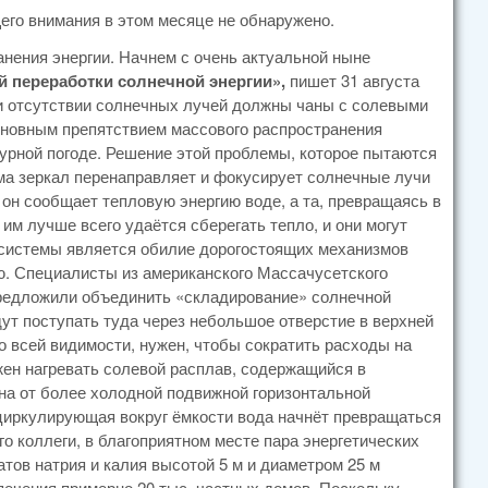
го внимания в этом месяце не обнаружено.
нения энергии. Начнем с очень актуальной ныне
 переработки солнечной энергии»,
пишет 31 августа
ри отсутствии солнечных лучей должны чаны с солевыми
сновным препятствием массового распространения
урной погоде. Решение этой проблемы, которое пытаются
ма зеркал перенаправляет и фокусирует солнечные лучи
 он сообщает тепловую энергию воде, а та, превращаясь в
им лучше всего удаётся сберегать тепло, и они могут
 системы является обилие дорогостоящих механизмов
ю. Специалисты из американского Массачусетского
предложили объединить «складирование» солнечной
дут поступать туда через небольшое отверстие в верхней
о всей видимости, нужен, чтобы сократить расходы на
ен нагревать солевой расплав, содержащийся в
ена от более холодной подвижной горизонтальной
 циркулирующая вокруг ёмкости вода начнёт превращаться
го коллеги, в благоприятном месте пара энергетических
тов натрия и калия высотой 5 м и диаметром 25 м
печения примерно 20 тыс. частных домов. Поскольку