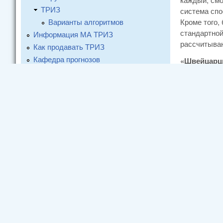
ТРИЗ
система спо
Варианты алгоритмов
Кроме того,
стандартной
Информация МА ТРИЗ
рассчитываю
Как продавать ТРИЗ
Кафедра прогнозов
«Швейцарцы
Контрольный гвоздь
технология 
такими бата
Конференция
федеральной
Размышления
в 18,7% и н
Статьи и письма "Методологу"
чувствитель
Форумы и конференции
солнечных б
ASIA TRIZCON2009
обычно невы
«Теория и практика решения
ключевые ин
задач на предприятиях»
стеклянной 
Москва 2009
слишком нер
ТРИЗ Фест 2009
взаимодейст
очень точны
Литература
батарея, в 
Люди
почти догна
zzLab