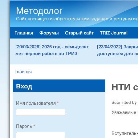
Методолог
Сайт посвящен изобретательским задачам и методам их
Main menu
Главная
Форумы
Старый сайт
TRIZ Journal
[20/03/2026] 2026 год - семьдесят
[23/04/2022] Зак
лет первой работе по ТРИЗ
доступным для в
Главная
You are here
НТИ с
Вход
Submitted by
Имя пользователя
*
Уважаемые к
Пароль
*
Вступительн