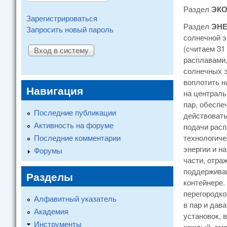
Раздел
ЭК
Зарегистрироваться
Раздел
ЭН
Запросить новый пароль
солнечной э
(считаем 31
расплавами,
солнечных э
воплотить н
Навигация
на централь
пар, обеспе
Последние публикации
действовать
Активность на форуме
подачи расп
Последние комментарии
технологиче
энергии и н
Форумы
части, отра
поддерживаю
Разделы
контейнере.
перегородко
Алфавитный указатель
в пар и дав
Академия
установок, 
Инструменты
каждый, смо