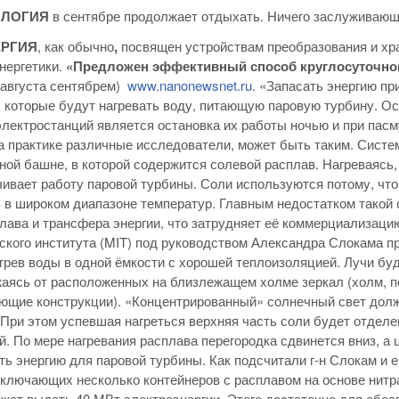
ОЛОГИЯ
в сентябре продолжает отдыхать. Ничего заслуживающе
ЕРГИЯ
, как обычно
,
посвящен устройствам преобразования и хра
нергетики.
«Предложен эффективный способ круглосуточной
 августа сентябрем)
www.nanonewsnet.ru
. «Запасать энергию п
 которые будут нагревать воду, питающую паровую турбину. О
лектростанций является остановка их работы ночью и при пасм
а практике различные исследователи, может быть таким. Систе
ной башне, в которой содержится солевой расплав. Нагреваясь,
чивает работу паровой турбины. Соли используются потому, что 
 в широком диапазоне температур. Главным недостатком такой
лава и трансфера энергии, что затрудняет её коммерциализаци
ского института (MIT) под руководством Александра Слокама 
агрев воды в одной ёмкости с хорошей теплоизоляцией. Лучи бу
жаясь от расположенных на близлежащем холме зеркал (холм, п
щие конструкции). «Концентрированный» солнечный свет долж
 При этом успевшая нагреться верхняя часть соли будет отдел
й. По мере нагревания расплава перегородка сдвинется вниз, а
ать энергию для паровой турбины. Как подсчитали г-н Слокам и е
включающих несколько контейнеров с расплавом на основе нитра
жет выдать 40 МВт электроэнергии. Этого достаточно для обес