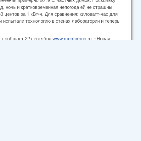
, ночь и кратковременная непогода ей не страшны.
3 центов за 1 кВт•ч. Для сравнения: киловатт-час для
ы испытали технологию в стенах лаборатории и теперь
, сообщает 22 сентября
www.membrana.ru
. «Новая
елей позволила почти закрыть разрыв в КПД между
таллического кремния. Умельцы из Швейцарской
 солнечные батареи на тонкой полимерной плёнке с КПД
независимо проверенные сторонним институтом. В роли
-галлия (CIGS), не раз применявшийся как в гибких
в случае гибкой подложки эффективность такого состава
олимер не выдерживает высокую температуру и потому
 при 450 °C вместо 600 с лишним (как в случае со
 и их промежуточные фазы переносятся на подложку
ачиваться вниз, а в результате — плохо
сса испарения и осаждения, при которой достигается
ех нужных элементов по слоям. В итоге получилась
их потери на рекомбинацию. Так тонкоплёночные ячейки
внения, работавшие над той же самой задачей японцы