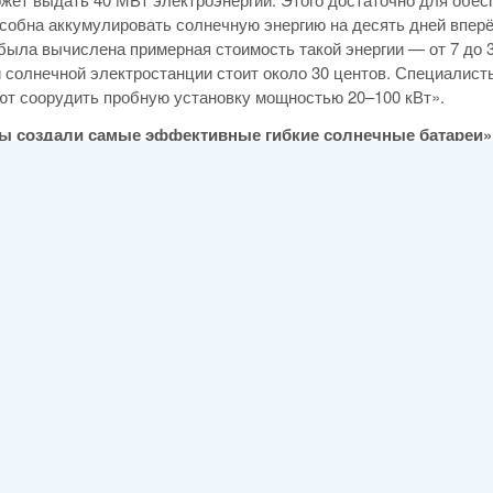
собна аккумулировать солнечную энергию на десять дней вперёд
 была вычислена примерная стоимость такой энергии — от 7 до 3
 солнечной электростанции стоит около 30 центов. Специалист
т соорудить пробную установку мощностью 20–100 кВт».
 создали самые эффективные гибкие солнечные батареи»
производства тонкоплёночных фотоэлектрических преобразоват
реями и массивными жёсткими элементами на базе мультикрис
 лаборатории материаловедения и технологии (EMPA) показали
а стальной фольге — в 17,7%. В обоих классах — это рекорды, 
ного материала выступил хорошо известный селенид меди-индия
атареях, так и в жёстких ячейках с подложкой из стекла. Увы, 
сока. Связано это с особенностями процесса производства: п
гредиенты батареи приходится испарять и осаждать на подложке
основой). Но в низкотемпературном режиме нужные соединения
авномерно, разные элементы начинают с разной скоростью прос
вуют между собой. Швейцарцы разработали модификацию проце
й контроль за поведением галлия и индия и распределением вс
которой хорошо шли производство и сбор зарядов и были малы 
ли в производительности массовые кремниевые панели. Для сра