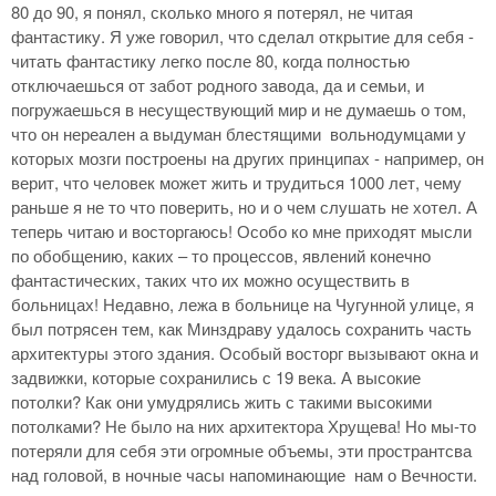
80 до 90, я понял, сколько много я потерял, не читая
фантастику. Я уже говорил, что сделал открытие для себя -
читать фантастику легко после 80, когда полностью
отключаешься от забот родного завода, да и семьи, и
погружаешься в несуществующий мир и не думаешь о том,
что он нереален а выдуман блестящими вольнодумцами у
которых мозги построены на других принципах - например, он
верит, что человек может жить и трудиться 1000 лет, чему
раньше я не то что поверить, но и о чем слушать не хотел. А
теперь читаю и восторгаюсь! Особо ко мне приходят мысли
по обобщению, каких – то процессов, явлений конечно
фантастических, таких что их можно осуществить в
больницах! Недавно, лежа в больнице на Чугунной улице, я
был потрясен тем, как Минздраву удалось сохранить часть
архитектуры этого здания. Особый восторг вызывают окна и
задвижки, которые сохранились с 19 века. А высокие
потолки? Как они умудрялись жить с такими высокими
потолками? Не было на них архитектора Хрущева! Но мы-то
потеряли для себя эти огромные объемы, эти пространтсва
над головой, в ночные часы напоминающие нам о Вечности.