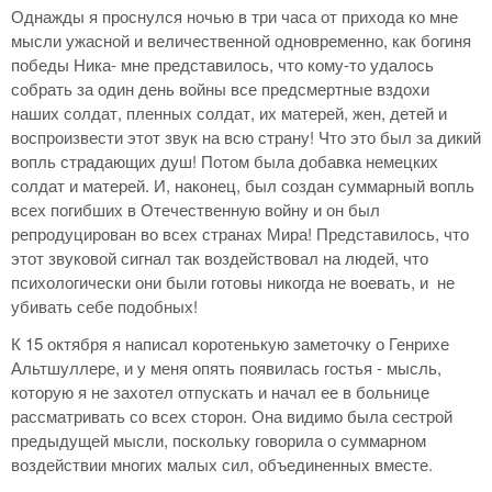
Однажды я проснулся ночью в три часа от прихода ко мне
мысли ужасной и величественной одновременно, как богиня
победы Ника- мне представилось, что кому-то удалось
собрать за один день войны все предсмертные вздохи
наших солдат, пленных солдат, их матерей, жен, детей и
воспроизвести этот звук на всю страну! Что это был за дикий
вопль страдающих душ! Потом была добавка немецких
солдат и матерей. И, наконец, был создан суммарный вопль
всех погибших в Отечественную войну и он был
репродуцирован во всех странах Мира! Представилось, что
этот звуковой сигнал так воздействовал на людей, что
психологически они были готовы никогда не воевать, и не
убивать себе подобных!
К 15 октября я написал коротенькую заметочку о Генрихе
Альтшуллере, и у меня опять появилась гостья - мысль,
которую я не захотел отпускать и начал ее в больнице
рассматривать со всех сторон. Она видимо была сестрой
предыдущей мысли, поскольку говорила о суммарном
воздействии многих малых сил, объединенных вместе.