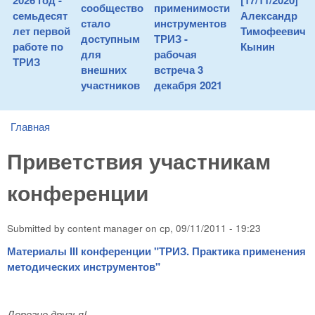
2026 год -
[17/11/2020]
сообщество
применимости
семьдесят
Александр
стало
инструментов
лет первой
Тимофеевич
доступным
ТРИЗ -
работе по
Кынин
для
рабочая
ТРИЗ
внешних
встреча 3
участников
декабря 2021
Главная
You are here
Приветствия участникам
конференции
Submitted by
content manager
on
ср, 09/11/2011 - 19:23
Материалы III конференции "ТРИЗ. Практика применения
методических инструментов"
Дорогие друзья!