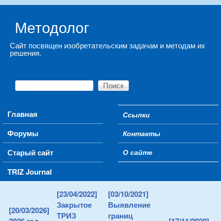
Skip to main content
Методолог
Сайт посвящен изобретательским задачам и методам их
решения.
Поиск
Форма поиска
Main menu
Главная
Ссылки
Secondary menu
Форумы
Контакты
Старый сайт
О сайте
TRIZ Journal
[23/04/2022]
[03/10/2021]
Закрытое
Выявление
[20/03/2026]
ТРИЗ
границ