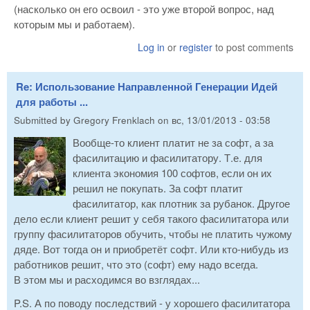
(насколько он его освоил - это уже второй вопрос, над
которым мы и работаем).
Log in
or
register
to post comments
Re: Использование Направленной Генерации Идей
для работы ...
Submitted by
Gregory Frenklach
on
вс, 13/01/2013 - 03:58
Вообще-то клиент платит не за софт, а за
фасилитацию и фасилитатору. Т.е. для
клиента экономия 100 софтов, если он их
решил не покупать. За софт платит
фасилитатор, как плотник за рубанок. Другое
дело если клиент решит у себя такого фасилитатора или
группу фасилитаторов обучить, чтобы не платить чужому
дяде. Вот тогда он и приобретёт софт. Или кто-нибудь из
работников решит, что это (софт) ему надо всегда.
В этом мы и расходимся во взглядах...
P.S. А по поводу последствий - у хорошего фасилитатора