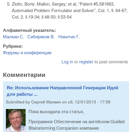
Zlotin, Boris; Malkin, Sergey; et al, “Patent #5,581663,
Automated Problem Formulator and Solver”, Col. 1, ll. 64-67;
Col. 2, ll.19-34; ll.48-50; ll.53-54
Алфавитный указатель:
Малкин С.
Сибиряков В.
Никитин Г.
Рубрики:
Форумы и конференции
Log in
or
register
to post comments
Комментарии
Re: Использование Направленной Генерации Идей
для работы ...
Submitted by
Сергей Малкин
on
сб, 12/01/2013 - 17:58
Пока выходила эта статья,
Програмное Обеспечение на англйском Guided
Btainstorming Companion компания