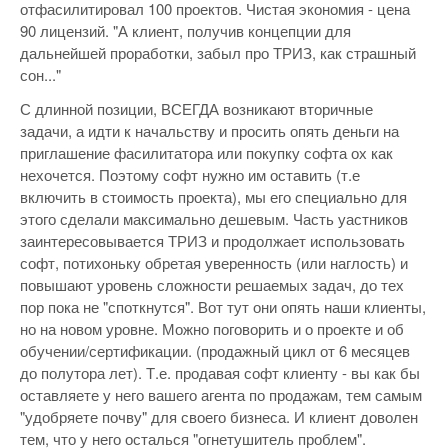
отфасилитировал 100 проектов. Чистая экономия - цена
90 лицензий. "А клиент, получив концепции для
дальнейшей проработки, забыл про ТРИЗ, как страшный
сон..."
С длинной позиции, ВСЕГДА возникают вторичные
задачи, а идти к начальству и просить опять деньги на
приглашение фасилитатора или покупку софта ох как
нехочется. Поэтому софт нужно им оставить (т.е
включить в стоимость проекта), мы его специально для
этого сделали максимально дешевым. Часть уастников
заинтересовывается ТРИЗ и продолжает использовать
софт, потихоньку обретая уверенность (или наглость) и
повышают уровень сложности решаемых задач, до тех
пор пока не "споткнутся". Вот тут они опять наши клиенты,
но на новом уровне. Можно поговорить и о проекте и об
обучении/сертификации. (продажный цикл от 6 месяцев
до полутора лет). Т.е. продавая софт клиенту - вы как бы
оставляете у него вашего агента по продажам, тем самым
"удобряете почву" для своего бизнеса. И клиент доволен
тем, что у него осталься "огнетушитель проблем".