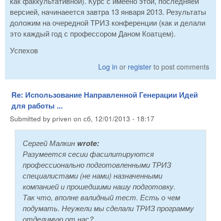
как факкультативной). Курс с имеено этой, последняей
версией, начинаеется завтра 13 января 2013. Результаты
доложим на очередной ТРИЗ конференции (как и делали
это каждый год с профессором Даном Коатцем).
Успехов
Log in
or
register
to post comments
Re: Использование Направленной Генерации Идей
для работы ...
Submitted by
priven
on
сб, 12/01/2013 - 18:17
Сергей Малкин
wrote:
Разумеется сесии фасилитируются
профессионально подготовленными ТРИЗ
специалистами (не нами) назначенными
компанией и прошедшими нашу подготовку.
Так что, вполне валидный тест. Есть о чем
подумать. Неужели мы сделали ТРИЗ программу
отделимую от нас?