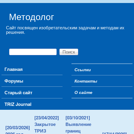
Skip to main content
Методолог
Сайт посвящен изобретательским задачам и методам их
решения.
Поиск
Форма поиска
Main menu
Главная
Ссылки
Secondary menu
Форумы
Контакты
Старый сайт
О сайте
TRIZ Journal
[23/04/2022]
[03/10/2021]
Закрытое
Выявление
[20/03/2026]
ТРИЗ
границ