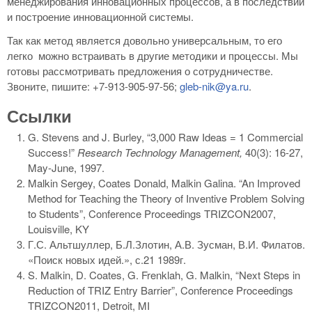
менеджирования инновационных процессов, а в последствии
и построение инновационной системы.
Так как метод является довольно универсальным, то его
легко можно встраивать в другие методики и процессы. Мы
готовы рассмотривать предложения о сотрудничестве.
Звоните, пишите: +7-913-905-97-56;
gleb-nik@ya.ru
.
Ссылки
G. Stevens and J. Burley, “3,000 Raw Ideas = 1 Commercial
Success!”
Research Technology Management,
40(3): 16-27,
May-June, 1997.
Malkin Sergey, Coates Donald, Malkin Galina. “An Improved
Method for Teaching the Theory of Inventive Problem Solving
to Students”, Conference Proceedings TRIZCON2007,
Louisville, KY
Г.С. Альтшуллер, Б.Л.Злотин, А.В. Зусман, В.И. Филатов.
«Поиск новых идей.», с.21 1989г.
S. Malkin, D. Coates, G. Frenklah, G. Malkin, “Next Steps in
Reduction of TRIZ Entry Barrier”, Conference Proceedings
TRIZCON2011, Detroit, MI