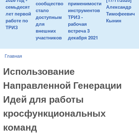
2026 год -
[17/11/2020]
сообщество
применимости
семьдесят
Александр
стало
инструментов
лет первой
Тимофеевич
доступным
ТРИЗ -
работе по
Кынин
для
рабочая
ТРИЗ
внешних
встреча 3
участников
декабря 2021
Главная
You are here
Использование
Направленной Генерации
Идей для работы
кросфункциональных
команд