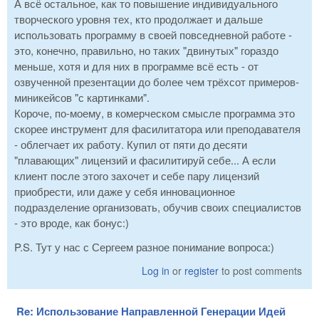
А всё остальное, как то повышение индивидуального
творческого уровня тех, кто продолжает и дальше
использовать программу в своей повседневной работе -
это, конечно, правильно, но таких "двинутых" гораздо
меньше, хотя и для них в программе всё есть - от
озвученной презентации до более чем трёхсот примеров-
миникейсов "с картинками".
Короче, по-моему, в комерческом смысле программа это
скорее инструмент для фасилитатора или преподавателя
- облегчает их работу. Купил от пяти до десяти
"плавающих" лицензий и фасилитируй себе... А если
клиент после этого захочет и себе пару лицензий
приобрести, или даже у себя инновационное
подразделение организовать, обучив своих специалистов
- это вроде, как бонус:)
P.S. Тут у нас с Сергеем разное понимание вопроса:)
Log in
or
register
to post comments
Re: Использование Направленной Генерации Идей