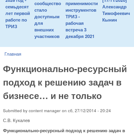
2026 год -
[17/11/2020]
сообщество
применимости
семьдесят
Александр
стало
инструментов
лет первой
Тимофеевич
доступным
ТРИЗ -
работе по
Кынин
для
рабочая
ТРИЗ
внешних
встреча 3
участников
декабря 2021
Главная
You are here
Функционально-ресурсный
подход к решению задач в
бизнесе… и не только
Submitted by
content manager
on
сб, 27/12/2014 - 20:24
С.В. Кукалев
Функционально-ресурсный подход к решению задач в