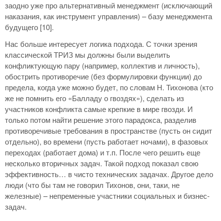
заодно уже про альтернативный менеджмент (исключающий
наказания, как инструмент управления) – базу менеджмента
будущего [10].
Нас больше интересует логика подхода. С точки зрения
классической ТРИЗ мы должны были выделить
конфликтующую пару (например, коллектив и личность),
обострить противоречие (без формулировки функции) до
предела, когда уже можно будет, по словам Н. Тихонова (кто
же не помнить его «Балладу о гвоздях»), сделать из
участников конфликта самые крепкие в мире гвозди. И
только потом найти решение этого парадокса, разделив
противоречивые требования в пространстве (пусть он сидит
отдельно), во времени (пусть работает ночами), в фазовых
переходах (работает дома) и т.п. После чего решить еще
несколько вторичных задач. Такой подход показал свою
эффективность… в чисто технических задачах. Другое дело
люди (что бы там не говорил Тихонов, они, таки, не
железные) – непременные участники социальных и бизнес-
задач.