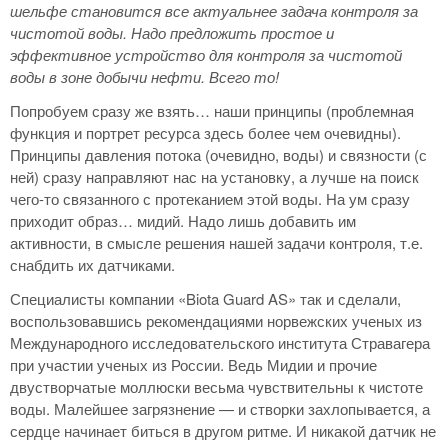
шельфе становится все актуальнее задача контроля за
чистотой воды. Надо предложить простое и
эффективное устройство для контроля за чистотой
воды в зоне добычи нефти. Всего то!
Попробуем сразу же взять… наши принципы (проблемная
функция и портрет ресурса здесь более чем очевидны).
Принципы давления потока (очевидно, воды) и связности (с
ней) сразу направляют нас на установку, а лучше на поиск
чего-то связанного с протеканием этой воды. На ум сразу
приходит образ… мидий. Надо лишь добавить им
активности, в смысле решения нашей задачи контроля, т.е.
снабдить их датчиками.
Специалисты ком­пании «Biota Guard AS» так и сделали,
воспользовавшись рекомендациями норвежских ученых из
Международного исследовательского института Стравагера
при участии ученых из России. Ведь Мидии и прочие
двустворчатые моллюски весьма чувствительны к чистоте
воды. Малейшее загрязнение — и створки захлопывается, а
сердце начинает биться в другом ритме. И никакой датчик не