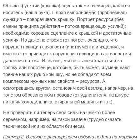
Объект функции (крышка) здесь так же очевиден, как и ее
носитель (наша рука). Плохо выполняемая (проблемная)
функция – поворачивать крышку. Портрет ресурса (без
смены принципа действия – потока вращающих усилий):
необходимо хорошее сцепление с крышкой и достаточные
усилия. Но даже не строя этот потрет, очевидно, что
нарушен принцип связности (инструмента и изделия), и
именно это приводит к нарушению принципов активности и
давления потока. И значит, мы не станем хвататься за
тряпку или полотенце, которые, быть может, и уменьшают
трение наших рук о крышку, но не обладают всем
комплексом нужных нам свойств – ресурсов. А
осмотревшись кругом, остановим свой взгляд, например, на
толстом обрезиненном проводе (от удлинителя, на шнуре
питания холодильника, стиральной машины и т.п.).
Не проверить ли теперь свои силы на чем-то более
серьезном, например, на такой задаче (трудно сказать
технической или из области бизнеса).
Пример 2.
В связи с расширением добычи нефти на морском