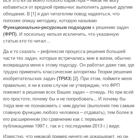
избавиться от вредной привычки: выполнять данные другим
обещания. В [1] я дал читателям повод надеяться, что
попозже опишу методику, которую называю
Функционально-ресурсным подходом
к решению задач
(ФРП)
. И поскольку нельзя исключить, что указанную
статью кто-то читал…
Да и то сказать – рефлексия процесса решения б
о
льшей
части тех задач, которые встречались мне в жизни, обычно
возвращала меня к этому подходу. Он работал даже там, где
трудно применить классические алгоритмы Теории решения
изобретательских задач
(ТРИЗ
) [2]. При этом, поймите меня
правильно, я ни в коем случае не утверждаю, что ФРП
поможет в решении всех Ваших задач – отнюдь. Но при всей
его простоте, почему бы и не попробовать... И почему бы
тогда мне не познакомить с ним других (выполняя тем самым
главную функцию любого человека – отдавать), тем более в
его расширенном (по сравнению как с первыми
публикациями 1997 г, так и с последними 2013 г.) виде.
Известно, что никакой пример ничего не доказывает, но он