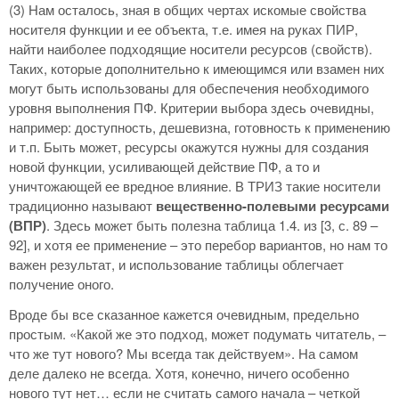
(3) Нам осталось, зная в общих чертах искомые свойства
носителя функции и ее объекта, т.е. имея на руках ПИР,
найти наиболее подходящие носители ресурсов (свойств).
Таких, которые дополнительно к имеющимся или взамен них
могут быть использованы для обеспечения необходимого
уровня выполнения ПФ. Критерии выбора здесь очевидны,
например: доступность, дешевизна, готовность к применению
и т.п. Быть может, ресурсы окажутся нужны для создания
новой функции, усиливающей действие ПФ, а то и
уничтожающей ее вредное влияние. В ТРИЗ такие носители
традиционно называют
вещественно-полевыми ресурсами
(ВПР)
. Здесь может быть полезна таблица 1.4. из [3, с. 89 –
92], и хотя ее применение – это перебор вариантов, но нам то
важен результат, и использование таблицы облегчает
получение оного.
Вроде бы все сказанное кажется очевидным, предельно
простым. «Какой же это подход, может подумать читатель, –
что же тут нового? Мы всегда так действуем». На самом
деле далеко не всегда. Хотя, конечно, ничего особенно
нового тут нет… если не считать самого начала – четкой