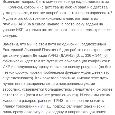
Возникает вопрос: быть может не всегда надо следовать за
П. Коганом, который «с детства не любил овал и с детства
угол рисовал», и все же попробовать этот овала нарисовать?
А для этого обострение конфликта надо вытащить из
глубины АРИЗа в самое начало, в постановку задачи на
уровне ИКР, и только потом рисовать разные геометрические
фигуры.
Заметим, что мы на этом пути не одиноки. Предложенный
Екатериной Львовной Пчелкиной для работы с неокрепшими
детскими умами Детский АРИЗ (ДАРИЗ) [3, с. 336 – 344]
[6]
,
фактически идет тем же путем: от локализации конфликта к
ИКР и следующему сразу же за ним поиску ресурсов (но без
четкой формулировки проблемной функции – для детей это
еще сложновато). Как показала практика, именно этот путь
лучше всего воспринимается и неокрепшими умами
взрослых, усваивается большинством слушателей, он более
естественен (хотя и менее революционен). И если мы хотим
массового распространения ТРИЗ, то не пора ли снизить
планку требований
[7]
? Наш подход отличает фактически
лишь сразу локализующая задачу и направляющая поиск