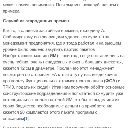
может помочь пониманию. Поэтому мы, пожалуй, начнем с
примера.
Случай из стародавних времен.
Как то, в славные застойные времена, господину А.
Любомирскому со товарищами удалось охмурить топ-
менеджмент предприятия, где я тогда работал и на высшем
уровне было решено закупить партию пакетов
Изобретающих машин
(ИМ)
– они тогда еще поставлялись на
очень гибких, очень ненадежных и очень больших дискетах,
кажется 12 см в диаметре. После чего этот менеджмент
посмотрел по сторонам: «А кто это тут у нас везде кричит
про пользу Функционально- стоимостного анализа
(ФСА)
и
ТРИЗ, подать их сюда!» Итак нам поручили обойти основные
конструкторские подразделения и попытаться охмурить уже
потенциальных пользователей ИМ, чтобы те выделили из
своих бюджетов необходимые деньги на приобретение,
кажется 20 комплектов этого пакета программ с
описанием
[1]
.
В одном из таких подразделений ведущий конструктор,