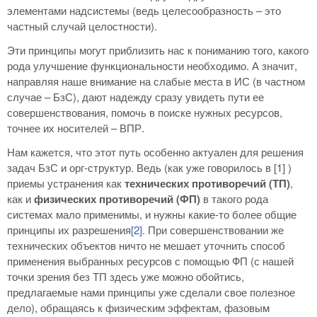
элементами надсистемы (ведь целесообразность – это
частный случай целостности).
Эти принципы могут приблизить нас к пониманию того, какого
рода улучшение функциональности необходимо. А значит,
направляя наше внимание на слабые места в ИС (в частном
случае – БзС), дают надежду сразу увидеть пути ее
совершенствования, помочь в поиске нужных ресурсов,
точнее их носителей – ВПР.
Нам кажется, что этот путь особенно актуален для решения
задач БзС и орг-структур. Ведь (как уже говорилось в [1] )
приемы устранения как
технических противоречий (ТП)
,
как и
физических противоречий (ФП)
в такого рода
системах мало применимы, и нужны какие-то более общие
принципы их разрешения
[2]
. При совершенствовании же
технических объектов ничто не мешает уточнить способ
применения выбранных ресурсов с помощью ФП (с нашей
точки зрения без ТП здесь уже можно обойтись,
предлагаемые нами принципы уже сделали свое полезное
дело), обращаясь к физическим эффектам, фазовым