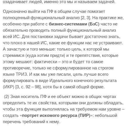
озадачивает людей, именно это мы и называем задачей.
Однозначно выйти на ПФ в общем случае помогает
полноценный функциональный анализ [2, 3]. На практике же,
особенно при работе с
бизнес-системами
(БзС)
часто не
обязательно проводить полный функциональный анализ
всей ИС. Для постановки задачи бывает достаточно знать,
что плохо в нашей ИС, какие ее функции нас не устраивают.
А зачастую и того меньше: только цель, к которой мы
стремимся (куда хотим придти) и те препятствия, которые
этому мешают: фактически – это и будет то самое
противоречие, только не сформулированное на строгом
языке ТРИЗ. И как мы уже писали, цель лучше всего
формулировать в виде Идеального конечного результата
(ИКР) [3, с. 92 – 98], хотя бы в самой общей форме.
(2) Зная носитель ПФ и ее объект можно в общих чертах
определить те их свойства, которыми они должны обладать,
чтобы эта функция выполнялась на требуемом нам уровне –
создать «
портрет искомого ресурса (ПИР)
»: небольшой
перечень требований к нему.