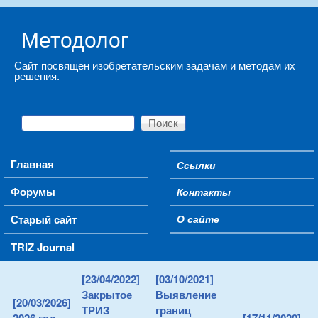
Skip to main content
Методолог
Сайт посвящен изобретательским задачам и методам их
решения.
Поиск
Форма поиска
Main menu
Главная
Ссылки
Secondary menu
Форумы
Контакты
Старый сайт
О сайте
TRIZ Journal
[23/04/2022]
[03/10/2021]
Закрытое
Выявление
[20/03/2026]
ТРИЗ
границ