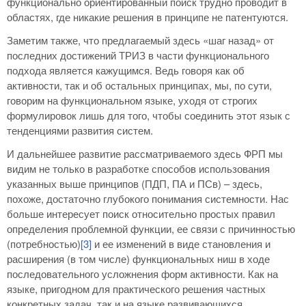
функционально ориентированный поиск трудно проводит в
областях, где никакие решения в принципе не патентуются.
Заметим также, что предлагаемый здесь «шаг назад» от
последних достижений ТРИЗ в части функционального
подхода является кажущимся. Ведь говоря как об
активности, так и об остальных принципах, мы, по сути,
говорим на функциональном языке, уходя от строгих
формулировок лишь для того, чтобы соединить этот язык с
тенденциями развития систем.
И дальнейшее развитие рассматриваемого здесь ФРП мы
видим не только в разработке способов использования
указанных выше принципов (ПДП, ПА и ПСв) – здесь,
похоже, достаточно глубокого понимания системности. Нас
больше интересует поиск относительно простых правил
определения проблемной функции, ее связи с причинностью
(потребностью)
[3]
и ее изменений в виде становления и
расширения (в том числе) функциональных ниш в ходе
последовательного усложнения форм активности. Как на
языке, пригодном для практического решения частных
конкретных задач, так и на языке развивающихся