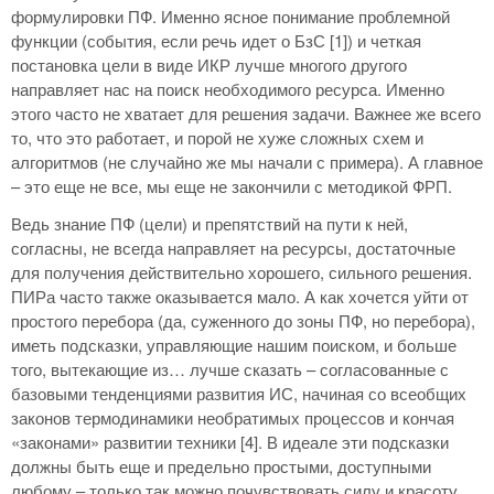
формулировки ПФ. Именно ясное понимание проблемной
функции (события, если речь идет о БзС [1]) и четкая
постановка цели в виде ИКР лучше многого другого
направляет нас на поиск необходимого ресурса. Именно
этого часто не хватает для решения задачи. Важнее же всего
то, что это работает, и порой не хуже сложных схем и
алгоритмов (не случайно же мы начали с примера). А главное
– это еще не все, мы еще не закончили с методикой ФРП.
Ведь знание ПФ (цели) и препятствий на пути к ней,
согласны, не всегда направляет на ресурсы, достаточные
для получения действительно хорошего, сильного решения.
ПИРа часто также оказывается мало. А как хочется уйти от
простого перебора (да, суженного до зоны ПФ, но перебора),
иметь подсказки, управляющие нашим поиском, и больше
того, вытекающие из… лучше сказать – согласованные с
базовыми тенденциями развития ИС, начиная со всеобщих
законов термодинамики необратимых процессов и кончая
«законами» развитии техники [4]. В идеале эти подсказки
должны быть еще и предельно простыми, доступными
любому – только так можно почувствовать силу и красоту