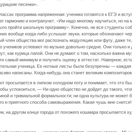
дурацкие песенки».
лассах программа напряженная: ученики готовятся к ЕГЭ и вст
ат гармонию и контрапункт. «Им надо многому научиться, но на 
ыло пройти школьную программу». Конечно, не все студенты со
 них вообще когда-либо услышат звуки, которые обозначают чер
й член общества мог распознать модуляцию или фугу, даже те, 
 учеников успевают по музыке довольно средне. Они только и 
ут, как курица лапой. Они не думают о том, насколько важна му
ти самый минимум и получить оценку в аттестат. Наверное, ест
тельная ученица. Ее нотные листы были безупречны — каждая н
асиво написаны. Когда-нибудь она станет великим композитором
т просыпается в липком холодном поту и понимает, что это был,
тобы успокоиться, — Ни одно общество не дойдет до такого, чт
мной и тривиальной формальности; ни одна культура не может б
го и приятного способа самовыражения. Какая чушь мне снится!
м, на другом конце города от похожего кошмара просыпается 
в обычном классе — никаких мольбертов, никаких красок. «Мы н