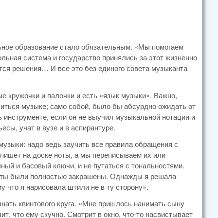
льное образование стало обязательным. «Мы помогаем
льная система и государство принялись за этот жизненно
тся решения… И все это без единого совета музыканта
ые кружочки и палочки и есть «язык музыки». Важно,
читься музыке; само собой, было бы абсурдно ожидать от
ь инструменте, если он не выучил музыкальной нотации и
есы, учат в вузе и в аспирантуре.
узыки: надо ведь заучить все правила обращения с
пишет на доске ноты, а мы переписываем их или
ный и басовый ключи, и не путаться с тональностями.
ноты были полностью закрашены. Однажды я решала
у что я нарисовала штили не в ту сторону».
знать квинтового круга. «Мне пришлось нанимать сыну
т, что ему скучно. Смотрит в окно, что-то насвистывает