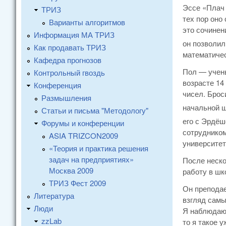
Эссе «Плач 
ТРИЗ
тех пор оно
Варианты алгоритмов
это сочинен
Информация МА ТРИЗ
он позволил
Как продавать ТРИЗ
математичес
Кафедра прогнозов
Пол — учены
Контрольный гвоздь
возрасте 14
Конференция
чисел. Брос
Размышления
начальной ш
Статьи и письма "Методологу"
его с Эрдё
Форумы и конференции
сотрудником
ASIA TRIZCON2009
университет
«Теория и практика решения
задач на предприятиях»
После неско
Москва 2009
работу в шк
ТРИЗ Фест 2009
Он преподае
Литература
взгляд самы
Люди
Я наблюдаю 
zzLab
то я такое