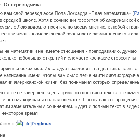
. От переводчика
 вам свой перевод эссе Пола Локхарда «Плач математика» (
Pa
в средней школе. Хотя в сочинении говорится об американской
уемые Локхардом, относятся, по моему мнению, к любой стране
нее привязаны к американской реальности размышления автора о
ся.
ы не математик и не имеете отношения к преподаванию, думаю, 
сколько небольших открытий и сломаете кое-какие стереотипы. 
арии в сносках мои. Их следует разделить на два типа: первые
е написание имени, чтобы вам было легче найти библиографи
еалии американской жизни, без понимания которых определенны
го эссе не завершен; здесь примерно половина текста, откомме
, и потому корявая и полная опечаток. Прошу вашего прощения
этим замечательным сочинением. Будет и полный текст в виде о
 некоторое время.
Vacerro (
fregimus
)
ие