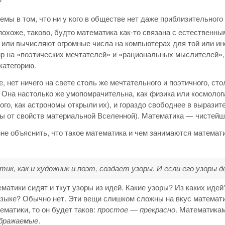
?
емы в том, что ни у кого в обществе нет даже приблизительного
похоже, таково, будто математика как-то связана с естественн
или вычисляют огромные числа на компьютерах для той или ино
р на «поэтических мечтателей» и «рациональных мыслителей»
категорию.
е, нет ничего на свете столь же мечтательного и поэтичного, ст
 Она настолько же умопомрачительна, как физика или космологи
того, как астрономы открыли их), и гораздо свободнее в вырази
ы от свойств материальной Вселенной). Математика — чистейшее
не объяснить, что такое математика и чем занимаются математики
к, как и художник и поэт, создает узоры. И если его узоры 
ематики сидят и ткут узоры из идей. Какие узоры? Из каких идей
языке? Обычно нет. Эти вещи слишком сложны на вкус матема
ематики, то он будет таков:
простое — прекрасно
. Математикам
бражаемые
.