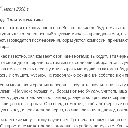
4
, март 2008 г.
д. Плач математика
осыпается от кошмарного сна. Во сне он видел, будто музыка
тупить в этот заполненный звуками мир», — преподаватели, шко
кт. Проводятся исследования, образуются комиссии, принимаю
тора!
как известно, записывают свои идеи нотами; выходит, эти черн
ки свободно говорили на этом языке, если они собираются выу
о он сможет спеть песенку или сыграть мелодию на каком-нибуд
грать и слушать музыку, не говоря уж о сочинении собственной пь
ения младших и средник классов — научить школьников языку м
лами! «На уроке музыки мы берем нотную бумагу, учительница 
ем в другую тональность. Нам надо научиться рисовать скрипич
ьница очень строгая. Она всегда смотрит, чтобы четвертные 
ую шкалу, и все сделала верно, но мне поставили двойку, потом
маленькие могут этому научиться! Третьекласснику стыдно не 
 Он просто не может делать домашнюю работу по музыке. Канючи