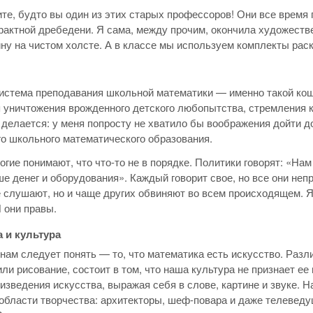
те, будто вы один из этих старых профессоров! Они все время 
рактной дребедени. Я сама, между прочим, окончила художестве
ну на чистом холсте. А в классе мы используем комплекты раск
истема преподавания школьной математики — именно такой кош
 уничтожения врожденного детского любопытства, стремления к 
 делается: у меня попросту не хватило бы воображения дойти
о школьного математического образования.
огие понимают, что что-то не в порядке. Политики говорят: «Н
е денег и оборудования». Каждый говорит свое, но все они непр
е слушают, но и чаще других обвиняют во всем происходящем. Я
И они правы.
 и культура
 нам следует понять — то, что математика есть искусство. Разл
или рисование, состоит в том, что наша культура не признает е
изведения искусства, выражая себя в слове, картине и звуке. 
области творчества: архитекторы, шеф-повара и даже телеведу