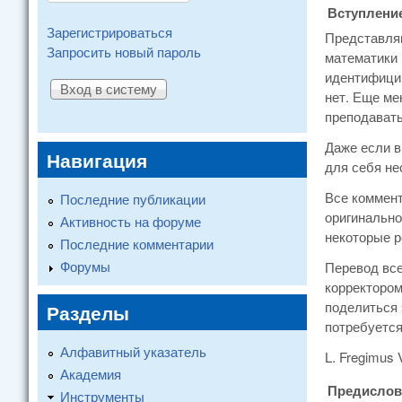
Вступление
Зарегистрироваться
Представляю
Запросить новый пароль
математики 
идентифицир
нет. Еще ме
преподавать
Даже если в
Навигация
для себя не
Все коммент
Последние публикации
оригинально
Активность на форуме
некоторые р
Последние комментарии
Форумы
Перевод все
корректором
поделиться 
Разделы
потребуется
Алфавитный указатель
L. Fregimus 
Академия
Предислов
Инструменты