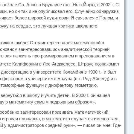
школе Св. Анны в Бруклине (шт. Нью-Йорк), в 2002 г. С
ики, но он так и не опубликовал его. Случайно обнаружив
уживает более широкой аудитории. Я связался с Полом, и
руку на сердце, это лучшая критика школьного
ики в школе. Он заинтересовался математикой в
 в основном заинтересовавшись аналитической теорией
атывая на жизнь программированием и преподаванием в
итете Калифорнии в Лос-Анджелесе. Штраус познакомил
 диссертацию в университете Коламбия в 1990 г., и был
офессором в университете Брауна (шт. Род-Айленд) и в
автоморфные функции и диофантову геометрию.
ернуться в школу и учить детей. В 2000 г. он нашел
тоящую математику самым подрывным образом».
и особенно заинтересован прививать математический
о игровая площадка, и математика случается именно там.
й у администраторов средней руки», — писал он мне. Где-