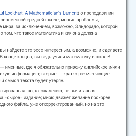
ul Lockhart. A Mathematician's Lament
) о преподавании
 современной средней школе, многие проблемы,
 мира, за исключением, возможно, Эльдорадо, которой
 том, что такое математика и как она должна
вы найдете это эссе интересным, а возможно, и сделаете
В конце концов, вы ведь учили математику в школе!
 — именные, где я обязательно привожу английское и/или
ческую информацию; вторые — кратко разъясняющие
й смысл текста будет утерян.
нтированная, но, к сожалению, не вычитанная
 за «сырое» издание; мною движет желание поскорее
дного файла, уже откорректированный, но на это