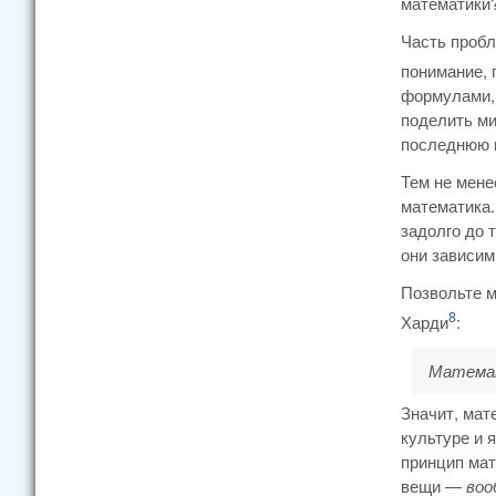
математики
Часть пробл
понимание, 
формулами, 
поделить ми
последнюю 
Тем не мене
математика.
задолго до 
они зависим
Позвольте м
8
Харди
:
Математи
Значит, мат
культуре и 
принцип мат
вещи —
воо