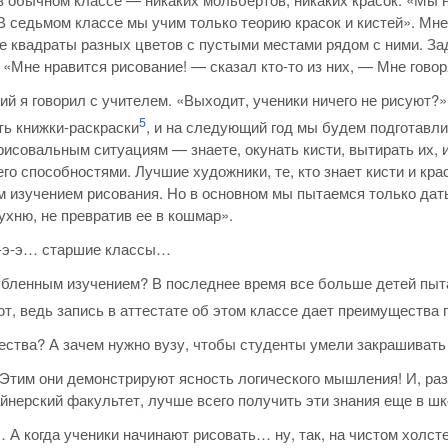
В седьмом классе мы учим только теорию красок и кистей». Мне
 квадраты разных цветов с пустыми местами рядом с ними. За
 «Мне нравится рисование! — сказал кто-то из них, — Мне говорят
ий я говорил с учителем. «Выходит, ученики ничего не рисуют?
5
ь книжки-раскраски
, и на следующий год мы будем подготавлив
исовальным ситуациям — знаете, окунать кисти, вытирать их, и
его способностями. Лучшие художники, те, кто знает кисти и кра
 изучением рисования. Но в основном мы пытаемся только дать
ухню, не превратив ее в кошмар».
-э-э… старшие классы…
убленным изучением? В последнее время все больше детей пыта
т, ведь запись в аттестате об этом классе дает преимущества 
тва? А зачем нужно вузу, чтобы студенты умели закрашивать
 Этим они демонстрируют ясность логического мышления! И, раз
йнерский факультет, лучше всего получить эти знания еще в шк
А когда ученики начинают рисовать… ну, так, на чистом холст