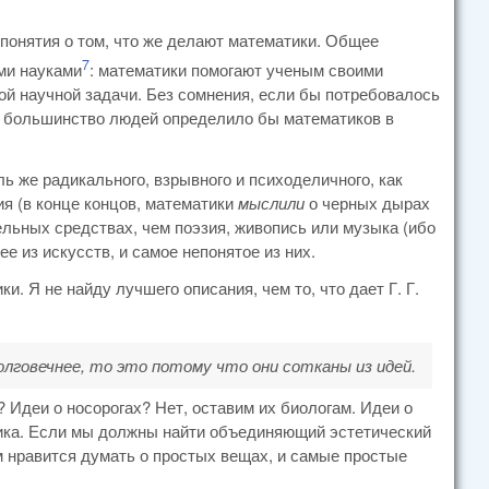
 понятия о том, что же делают математики. Общее
7
ыми науками
: математики помогают ученым своими
й научной задачи. Без сомнения, если бы потребовалось
, большинство людей определило бы математиков в
оль же радикального, взрывного и психоделичного, как
я (в конце концов, математики
мыслили
о черных дырах
тельных средствах, чем поэзия, живопись или музыка (ибо
 из искусств, и самое непонятое из них.
. Я не найду лучшего описания, чем то, что дает Г. Г.
долговечнее, то это потому что они сотканы из идей.
? Идеи о носорогах? Нет, оставим их биологам. Идеи о
тика. Если мы должны найти объединяющий эстетический
 нравится думать о простых вещах, и самые простые