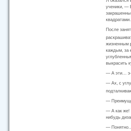
ученики, — 
закрашенные
квадратами.
После занят
раскрашиват
жизненным р
каждым, за 
углубленным
выкрасить к
— А эти… э
— Ах, с угл
подталкиваю
— Преимущес
— А как же!
нибудь диза
— Понятно… 