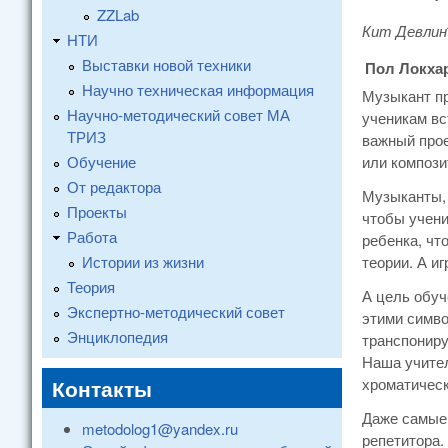
ZZLab
Кит Девлин
НТИ
Выставки новой техники
Пол Локхар
Научно техническая информация
Музыкант пр
Научно-методический совет МА
ученикам вс
ТРИЗ
важный прое
Обучение
или компози
От редактора
Музыканты, 
Проекты
чтобы учени
Работа
ребенка, чт
Истории из жизни
теории. А и
Теория
А цель обуч
Экспертно-методический совет
этими симво
Энциклопедия
транспониру
Наша учител
Контакты
хроматическ
Даже самые 
metodolog1@yandex.ru
репетитора.