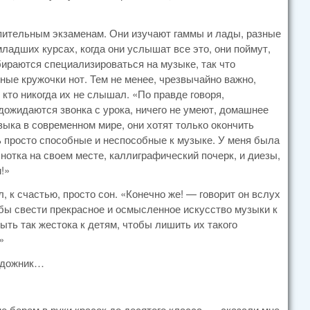
упительным экзаменам. Они изучают гаммы и лады, разные
младших курсах, когда они услышат все это, они поймут,
бираются специализироваться на музыке, так что
ные кружочки нот. Тем не менее, чрезвычайно важно,
кто никогда их не слышал. «По правде говоря,
дожидаются звонка с урока, ничего не умеют, домашнее
зыка в современном мире, они хотят только окончить
ь просто способные и неспособные к музыке. У меня была
отка на своем месте, каллиграфический почерк, и диезы,
!»
 к счастью, просто сон. «Конечно же! — говорит он вслух
обы свести прекрасное и осмысленное искусство музыки к
ыть так жестока к детям, чтобы лишить их такого
»
художник…
е берем в руки красок до десятого класса, — сказали мне