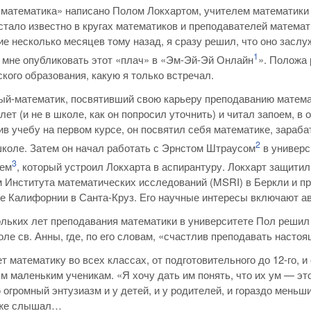
математика» написано Полом Локхартом, учителем математики в 
 стало известно в кругах математиков и преподавателей математ
ие несколько месяцев тому назад, я сразу решил, что оно засл
1
 мне опубликовать этот «плач» в «Эм-Эй-Эй Онлайн
». Положа 
кого образования, какую я только встречал.
й-математик, посвятивший свою карьеру преподаванию математ
 лет (и не в школе, как он попросил уточнить) и читал запоем,
ив учебу на первом курсе, он посвятил себя математике, зараб
2
коле. Затем он начал работать с Эрнстом Штраусом
в универс
3
шем
, который устроил Локхарта в аспирантуру. Локхарт защитил
 Института математических исследований (MSRI) в Беркли и пр
е Калифорнии в Санта-Круз. Его научные интересы включают 
льких лет преподавания математики в университете Пол решил в
оле св. Анны, где, по его словам, «счастлив преподавать нас
т математику во всех классах, от подготовительного до 12-го, 
м маленьким ученикам. «Я хочу дать им понять, что их ум — эт
огромный энтузиазм и у детей, и у родителей, и гораздо меньши
 уже слышал…