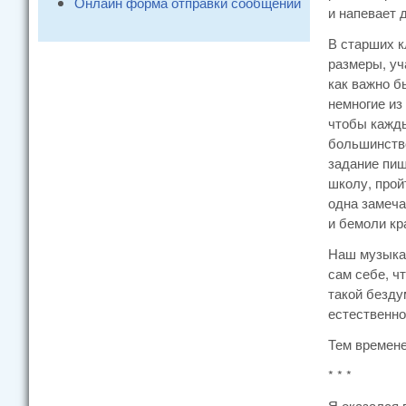
Онлайн форма отправки сообщений
и напевает 
В старших к
размеры, уч
как важно б
немногие из
чтобы кажды
большинство
задание пиш
школу, прой
одна замеча
и бемоли кр
Наш музыкан
сам себе, ч
такой безду
естественно
Тем времене
* * *
Я оказался 