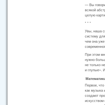
— Вы говори
всякой абст
целую карти
* * *
Увы, наша с
систему для
чем она уже
современног
При этом мн
нужно больш
не только н
и глупые». 
Математика
Первое, что
как музыка 
создают про
искусством 