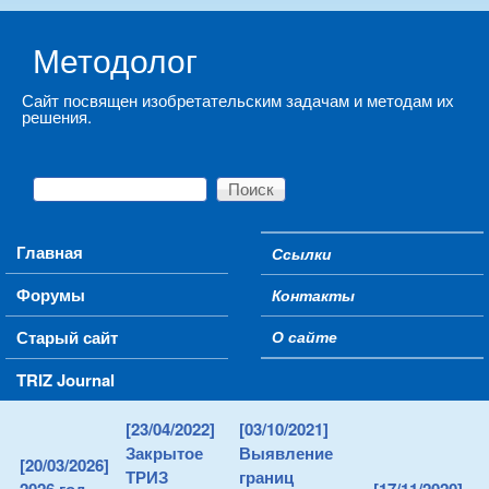
Skip to main content
Методолог
Сайт посвящен изобретательским задачам и методам их
решения.
Поиск
Форма поиска
Main menu
Главная
Ссылки
Secondary menu
Форумы
Контакты
Старый сайт
О сайте
TRIZ Journal
[23/04/2022]
[03/10/2021]
Закрытое
Выявление
[20/03/2026]
ТРИЗ
границ