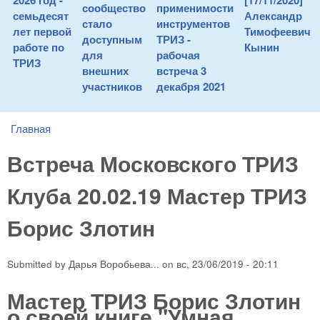
2026 год -
[17/11/2020]
сообщество
применимости
семьдесят
Александр
стало
инструментов
лет первой
Тимофеевич
доступным
ТРИЗ -
работе по
Кынин
для
рабочая
ТРИЗ
внешних
встреча 3
участников
декабря 2021
Главная
You are here
Встреча Московского ТРИЗ
Клуба 20.02.19 Мастер ТРИЗ
Борис Злотин
Submitted by
Дарья Воробьева...
on
вс, 23/06/2019 - 20:11
Мастер ТРИЗ Борис Злотин
о своей книге "Умная