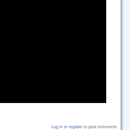
Log in
or
register
to post comments