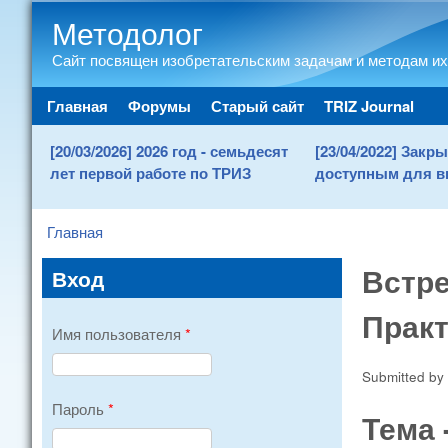
Методолог
Сайт посвящен изобретательским задачам и методам их
Main menu
Главная
Форумы
Старый сайт
TRIZ Journal
[20/03/2026] 2026 год - семьдесят
[23/04/2022] Зак
лет первой работе по ТРИЗ
доступным для в
Главная
You are here
Встре
Вход
Практ
Имя пользователя
*
Submitted by
Пароль
*
Тема 