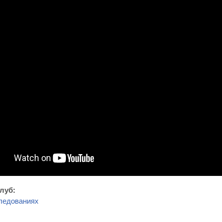
клуб:
ледованиях