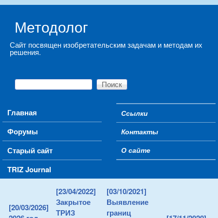
Skip to main content
Методолог
Сайт посвящен изобретательским задачам и методам их
решения.
Поиск
Форма поиска
Main menu
Главная
Ссылки
Secondary menu
Форумы
Контакты
Старый сайт
О сайте
TRIZ Journal
[23/04/2022]
[03/10/2021]
Закрытое
Выявление
[20/03/2026]
ТРИЗ
границ