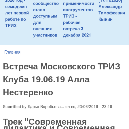
2026 год -
[17/11/2020]
сообщество
применимости
семьдесят
Александр
стало
инструментов
лет первой
Тимофеевич
доступным
ТРИЗ -
работе по
Кынин
для
рабочая
ТРИЗ
внешних
встреча 3
участников
декабря 2021
Главная
You are here
Встреча Московского ТРИЗ
Клуба 19.06.19 Алла
Нестеренко
Submitted by
Дарья Воробьева...
on
вс, 23/06/2019 - 23:19
Трек "Современная
дидактика и Современная