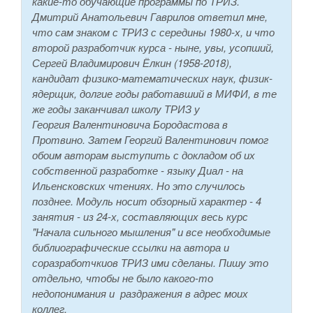
какие-то обучающие программы по ТРИЗ.
Дмитрий Анатольевич Гаврилов ответил мне,
что сам знаком с ТРИЗ с середины 1980-х, и что
второй разработчик курса - ныне, увы, усопший,
Сергей Владимирович Ёлкин (1958-2018),
кандидат физико-математических наук, физик-
ядерщик, долгие годы работавший в МИФИ, в те
же годы заканчивал школу ТРИЗ у
Георгия Валентиновича Бородастова в
Протвино. Затем Георгий Валентинович помог
обоим авторам выступить с докладом об их
собственной разработке - языку Диал - на
Ильенсковских чтениях. Но это случилось
позднее. Модуль носит обзорный характер - 4
занятия - из 24-х, составляющих весь курс
"Начала сильного мышления" и все необходимые
библиографические ссылки на автора и
соразработчкиов ТРИЗ ими сделаны. Пишу это
отдельно, чтобы не было какого-то
недопонимания и раздражения в адрес моих
коллег.