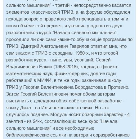
сильного мышления" - третий - непосредственно касается
элементов классической ТРИЗ, а на форуме обсуждался
некогда вопрос о праве кого-либо преподавать в том или
ином объёме сей предмет, я уточнил у одного из двух
разработчиков курса "Начала сильного мышления",
проходили ли они сами какие-то обучающие программы по
ТРИЗ. Дмитрий Анатольевич Гаврилов ответил мне, что
сам знаком с ТРИЗ с середины 1980-х, и что второй
разработчик курса - ныне, увы, усопший, Сергей
Владимирович Ёлкин (1958-2018), кандидат физико-
математических наук, физик-ядерщик, долгие годы
работавший в МИФИ, в те же годы заканчивал школу
ТРИЗ у Георгия Валентиновича Бородастова в Протвино.
Затем Георгий Валентинович помог обоим авторам
выступить с докладом об их собственной разработке -
языку Диал - на Ильенсковских чтениях. Но это
случилось позднее. Модуль носит обзорный характер - 4
занятия - из 24-х, составляющих весь курс "Начала
сильного мышления" и все необходимые
библиографические ссылки на автора и соразработчкиов