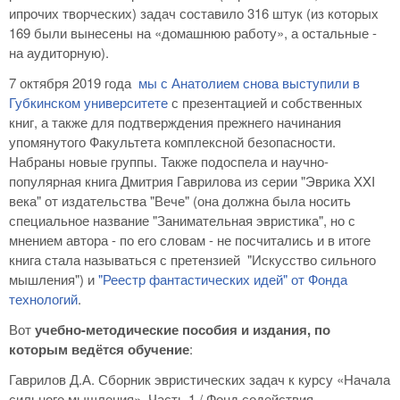
ипрочих творческих) задач составило 316 штук (из которых
169 были вынесены на «домашнюю работу», а остальные -
на аудиторную).
7 октября 2019 года
мы с Анатолием снова выступили в
Губкинском университете
с презентацией и собственных
книг, а также для подтверждения прежнего начинания
упомянутого Факультета комплексной безопасности.
Набраны новые группы. Также подоспела и научно-
популярная книга Дмитрия Гаврилова из серии "Эврика XXI
века" от издательства "Вече" (она должна была носить
специальное название "Занимательная эвристика", но с
мнением автора - по его словам - не посчитались и в итоге
книга стала называться с претензией "Искусство сильного
мышления") и
"Реестр фантастических идей" от Фонда
технологий
.
Вот
учебно-методические пособия и издания, по
которым ведётся обучение
:
Гаврилов Д.А. Сборник эвристических задач к курсу «Начала
сильного мышления». Часть 1 / Фонд содействия