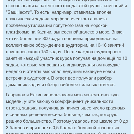
основе анализа патентного фонда этой группы компаний и
"БашНефти". То есть, например, ставилась вполне
практическая задача морфологического анализа
проблемы утилизации попутного газа на морской
платформе на Каспии, вынесенной далеко в море. Знаю,
что из более чем 300 задач половина приходилась на
коллективное обсуждение в аудитории, на 16-18 занятий
пришлось около 150 задач. После каждого аудиторного
занятия каждый участник курса получал на дом ещё по 10
задач, которые мог решать в индивидуальном порядке
неделю и ответы высылал ведущим накануне новой
встречи в аудитории. В ответ все получали разбор
домашних задач и обзор наиболее сильных ответов.
Гаврилов и Елкин использовали мою математическую
модель, учитывающую коэффициент уникальности
ответа, задача, получившая наименьшее число красивых
и сильных решений весила больше, чем так, которую
решило большинство. Поэтому удалось при шкале от 0 до
3 баллов и при шаге в 0,5 балла с большой точностью
получить распределение участников курса. Оно менялось