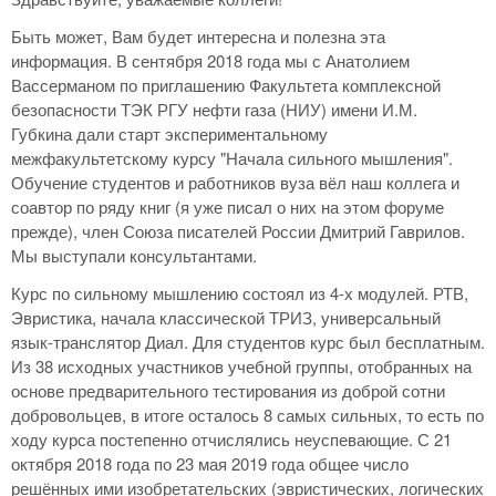
Быть может, Вам будет интересна и полезна эта
информация. В сентября 2018 года мы с Анатолием
Вассерманом по приглашению Факультета комплексной
безопасности ТЭК РГУ нефти газа (НИУ) имени И.М.
Губкина дали старт экспериментальному
межфакультетскому курсу "Начала сильного мышления".
Обучение студентов и работников вуза вёл наш коллега и
соавтор по ряду книг (я уже писал о них на этом форуме
прежде), член Союза писателей России Дмитрий Гаврилов.
Мы выступали консультантами.
Курс по сильному мышлению состоял из 4-х модулей. РТВ,
Эвристика, начала классической ТРИЗ, универсальный
язык-транслятор Диал. Для студентов курс был бесплатным.
Из 38 исходных участников учебной группы, отобранных на
основе предварительного тестирования из доброй сотни
добровольцев, в итоге осталось 8 самых сильных, то есть по
ходу курса постепенно отчислялись неуспевающие. С 21
октября 2018 года по 23 мая 2019 года общее число
решённых ими изобретательских (эвристических, логических