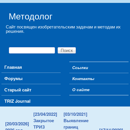
Skip to main content
Методолог
Сайт посвящен изобретательским задачам и методам их
решения.
Поиск
Форма поиска
Main menu
Главная
Ссылки
Secondary menu
Форумы
Контакты
Старый сайт
О сайте
TRIZ Journal
[23/04/2022]
[03/10/2021]
Закрытое
Выявление
[20/03/2026]
ТРИЗ
границ