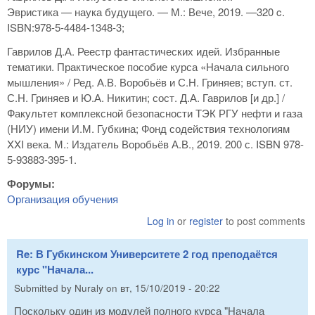
Эвристика — наука будущего. — М.: Вече, 2019. —320 c.
ISBN:978-5-4484-1348-3;
Гаврилов Д.А. Реестр фантастических идей. Избранные
тематики. Практическое пособие курса «Начала сильного
мышления» / Ред. А.В. Воробьёв и С.Н. Гриняев; вступ. ст.
С.Н. Гриняев и Ю.А. Никитин; сост. Д.А. Гаврилов [и др.] /
Факультет комплексной безопасности ТЭК РГУ нефти и газа
(НИУ) имени И.М. Губкина; Фонд содействия технологиям
XXI века. М.: Издатель Воробьёв А.В., 2019. 200 с. ISBN 978-
5-93883-395-1.
Форумы:
Организация обучения
Log in
or
register
to post comments
Re: В Губкинском Университете 2 год преподаётся
курс "Начала...
Submitted by
Nuraly
on
вт, 15/10/2019 - 20:22
Поскольку один из модулей полного курса "Начала