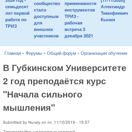
2026 год -
[17/11/2020]
сообщество
применимости
семьдесят
Александр
стало
инструментов
лет первой
Тимофеевич
доступным
ТРИЗ -
работе по
Кынин
для
рабочая
ТРИЗ
внешних
встреча 3
участников
декабря 2021
Главная
»
Форумы
»
Общий форум
»
Организация обучения
You are here
В Губкинском Университете
2 год преподаётся курс
"Начала сильного
мышления"
Submitted by
Nuraly
on
пт, 11/10/2019 - 15:57
Здравствуйте, уважаемые коллеги!