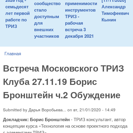
2026 год -
[17/11/2020]
сообщество
применимости
семьдесят
Александр
стало
инструментов
лет первой
Тимофеевич
доступным
ТРИЗ -
работе по
Кынин
для
рабочая
ТРИЗ
внешних
встреча 3
участников
декабря 2021
Главная
You are here
Встреча Московского ТРИЗ
Клуба 27.11.19 Борис
Бронштейн ч.2 Обуждение
Submitted by
Дарья Воробьева...
on
вт, 21/01/2020 - 14:49
Докладчик: Борис Бронштейн
- ТРИЗ консультант, автор
концепции курса «Технология на основе проектного подхода
с элементами ТРИЗ».