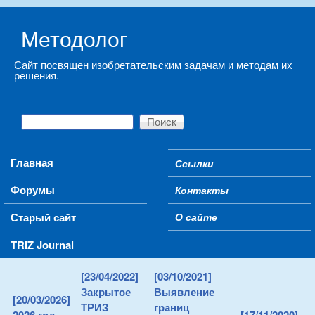
Skip to main content
Методолог
Сайт посвящен изобретательским задачам и методам их
решения.
Поиск
Форма поиска
Main menu
Главная
Ссылки
Secondary menu
Форумы
Контакты
Старый сайт
О сайте
TRIZ Journal
[23/04/2022]
[03/10/2021]
Закрытое
Выявление
[20/03/2026]
ТРИЗ
границ