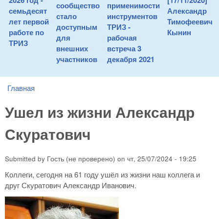
2026 год -
[17/11/2020]
сообщество
применимости
семьдесят
Александр
стало
инструментов
лет первой
Тимофеевич
доступным
ТРИЗ -
работе по
Кынин
для
рабочая
ТРИЗ
внешних
встреча 3
участников
декабря 2021
Главная
You are here
Ушел из жизни Александр
Скуратович
Submitted by
Гость (не проверено)
on
чт, 25/07/2024 - 19:25
Коллеги, сегодня на 61 году ушёл из жизни наш коллега и
друг Скуратович Александр Иванович.