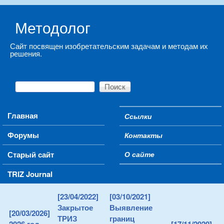
Skip to main content
Методолог
Сайт посвящен изобретательским задачам и методам их
решения.
Поиск
Форма поиска
Main menu
Главная
Ссылки
Secondary menu
Форумы
Контакты
Старый сайт
О сайте
TRIZ Journal
[23/04/2022]
[03/10/2021]
Закрытое
Выявление
[20/03/2026]
ТРИЗ
границ