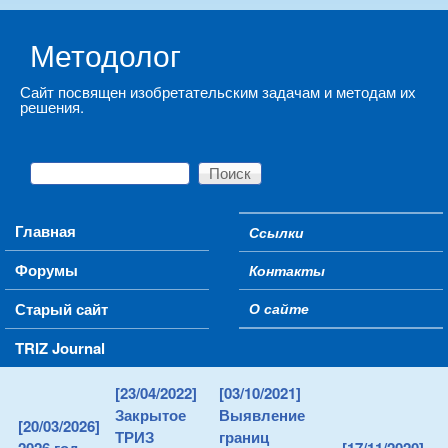
Skip to main content
Методолог
Сайт посвящен изобретательским задачам и методам их
решения.
Поиск
Форма поиска
Main menu
Главная
Ссылки
Secondary menu
Форумы
Контакты
Старый сайт
О сайте
TRIZ Journal
[23/04/2022]
[03/10/2021]
Закрытое
Выявление
[20/03/2026]
ТРИЗ
границ