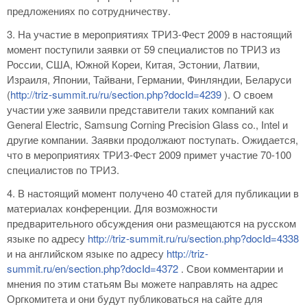
предложениях по сотрудничеству.
3. На участие в мероприятиях ТРИЗ-Фест 2009 в настоящий
момент поступили заявки от 59 специалистов по ТРИЗ из
России, США, Южной Кореи, Китая, Эстонии, Латвии,
Израиля, Японии, Тайвани, Германии, Финляндии, Беларуси
(
http://triz-summit.ru/ru/section.php?docId=4239
). О своем
участии уже заявили представители таких компаний как
General Electric, Samsung Corning Precision Glass co., Intel и
другие компании. Заявки продолжают поступать. Ожидается,
что в мероприятиях ТРИЗ-Фест 2009 примет участие 70-100
специалистов по ТРИЗ.
4. В настоящий момент получено 40 статей для публикации в
материалах конференции. Для возможности
предварительного обсуждения они размещаются на русском
языке по адресу
http://triz-summit.ru/ru/section.php?docId=4338
и на английском языке по адресу
http://triz-
summit.ru/en/section.php?docId=4372
. Свои комментарии и
мнения по этим статьям Вы можете направлять на адрес
Оргкомитета и они будут публиковаться на сайте для