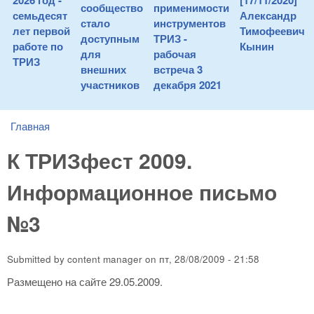
2026 год -
[17/11/2020]
сообщество
применимости
семьдесят
Александр
стало
инструментов
лет первой
Тимофеевич
доступным
ТРИЗ -
работе по
Кынин
для
рабочая
ТРИЗ
внешних
встреча 3
участников
декабря 2021
Главная
You are here
К ТРИЗфест 2009.
Информационное письмо
№3
Submitted by
content manager
on
пт, 28/08/2009 - 21:58
Размещено на сайте 29.05.2009.