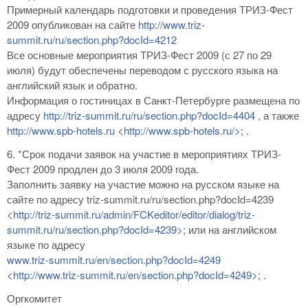
Примерный календарь подготовки и проведения ТРИЗ-Фест
2009 опубликован на сайте
http://www.triz-
summit.ru/ru/section.php?docId=4212
Все основные мероприятия ТРИЗ-Фест 2009 (с 27 по 29
июля) будут обеспечены переводом с русского языка на
английский язык и обратно.
Информация о гостиницах в Санкт-Петербурге размещена по
адресу
http://triz-summit.ru/ru/section.php?docId=4404
, а также
http://www.spb-hotels.ru
<
http://www.spb-hotels.ru/>
; .
6. *Срок подачи заявок на участие в мероприятиях ТРИЗ-
Фест 2009 продлен до 3 июля 2009 года.
Заполнить заявку на участие можно на русском языке на
сайте по адресу triz-summit.ru/ru/section.php?docId=4239
<
http://triz-summit.ru/admin/FCKeditor/editor/dialog/triz-
summit.ru/ru/section.php?docId=4239>
; или на английском
языке по адресу
www.triz-summit.ru/en/section.php?docId=4249
<
http://www.triz-summit.ru/en/section.php?docId=4249>
; .
Оргкомитет