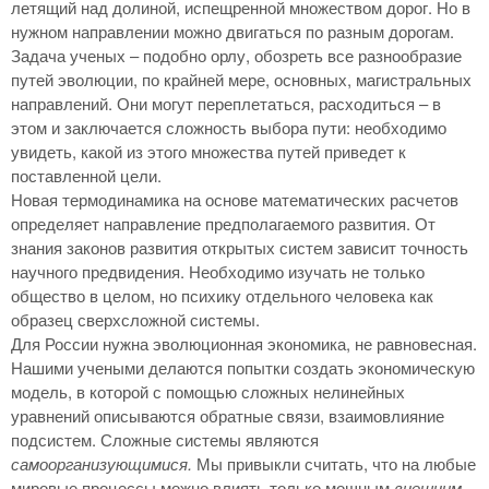
летящий над долиной, испещренной множеством дорог. Но в
нужном направлении можно двигаться по разным дорогам.
Задача ученых – подобно орлу, обозреть все разнообразие
путей эволюции, по крайней мере, основных, магистральных
направлений. Они могут переплетаться, расходиться – в
этом и заключается сложность выбора пути: необходимо
увидеть, какой из этого множества путей приведет к
поставленной цели.
Новая термодинамика на основе математических расчетов
определяет направление предполагаемого развития. От
знания законов развития открытых систем зависит точность
научного предвидения. Необходимо изучать не только
общество в целом, но психику отдельного человека как
образец сверхсложной системы.
Для России нужна эволюционная экономика, не равновесная.
Нашими учеными делаются попытки создать экономическую
модель, в которой с помощью сложных нелинейных
уравнений описываются обратные связи, взаимовлияние
подсистем. Сложные системы являются
самоорганизующимися.
Мы привыкли считать, что на любые
мировые процессы можно влиять только мощным
внешним