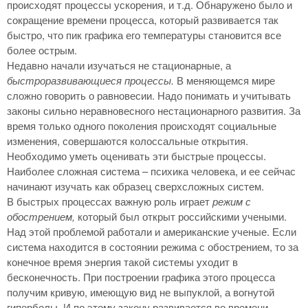
происходят процессы ускорения, и т.д. Обнаружено было и
сокращение времени процесса, который развивается так
быстро, что пик графика его температуры становится все
более острым.
Недавно начали изучаться не стационарные, а
быстроразвивающиеся процессы.
В меняющемся мире
сложно говорить о равновесии. Надо понимать и учитывать
законы сильно неравновесного нестационарного развития. За
время только одного поколения происходят социальные
изменения, совершаются колоссальные открытия.
Необходимо уметь оценивать эти быстрые процессы.
Наиболее сложная система – психика человека, и ее сейчас
начинают изучать как образец сверхсложных систем.
В быстрых процессах важную роль играет
режим с
обострением,
который был открыт российскими учеными.
Над этой проблемой работали и американские ученые. Если
система находится в состоянии режима с обострением, то за
конечное время энергия такой системы уходит в
бесконечность. При построении графика этого процесса
получим кривую, имеющую вид не выпуклой, а вогнутой
гиперболы. И по этому закону развивается во времени