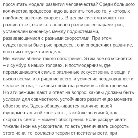
просчитать модели развития человечества? Среди большого
количества процессов надо выделить только те, у которых
наиболее высокая скорость. В целом система может так
развиваться, если согласовано развитие ее параметров,
установлен консенсус между подсистемами,
развивающимися с разными скоростями. При этом
существенны быстрые процессы, они определяют развитие,
и по ним создается модель.
Мы живем вблизи такого обострения. Этим все объясняется
– и сумбур в наших головах, и постмодернизм, где
перемешиваются самые различные искусственные вещи, и
вызов всему, и отрицание всего, и усиление неоднородности
человечества, – таковы свойства режимов с обострением.
Но эти режимы дают и ответ на вопрос: каковы должны быть
условия для совместного, устойчивого развития до момента
обострения. Здесь обнаруживается наличие новой
фундаментальной константы, такой же значимой, как
скорость света, – момент обострения. Если раскручивать
тяжелый ион на ускорителе, то есть увеличивать скорость
этого иона, то, согласно теории относительности, при