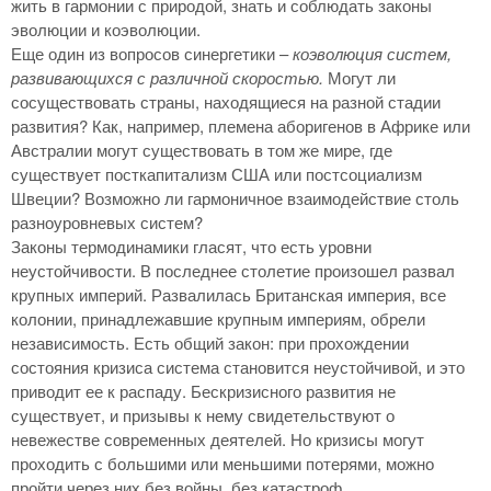
жить в гармонии с природой, знать и соблюдать законы
эволюции и коэволюции.
Еще один из вопросов синергетики –
коэволюция систем,
развивающихся с различной скоростью.
Могут ли
сосуществовать страны, находящиеся на разной стадии
развития? Как, например, племена аборигенов в Африке или
Австралии могут существовать в том же мире, где
существует посткапитализм США или постсоциализм
Швеции? Возможно ли гармоничное взаимодействие столь
разноуровневых систем?
Законы термодинамики гласят, что есть уровни
неустойчивости. В последнее столетие произошел развал
крупных империй. Развалилась Британская империя, все
колонии, принадлежавшие крупным империям, обрели
независимость. Есть общий закон: при прохождении
состояния кризиса система становится неустойчивой, и это
приводит ее к распаду. Бескризисного развития не
существует, и призывы к нему свидетельствуют о
невежестве современных деятелей. Но кризисы могут
проходить с большими или меньшими потерями, можно
пройти через них без войны, без катастроф.