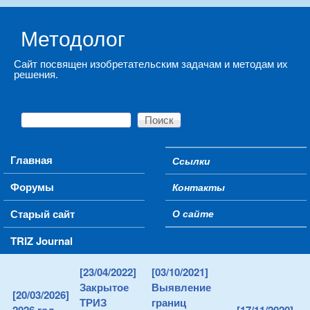
Skip to main content
Методолог
Сайт посвящен изобретательским задачам и методам их
решения.
Поиск
Форма поиска
Main menu
Главная
Ссылки
Secondary menu
Форумы
Контакты
Старый сайт
О сайте
TRIZ Journal
[23/04/2022]
[03/10/2021]
Закрытое
Выявление
[20/03/2026]
ТРИЗ
границ