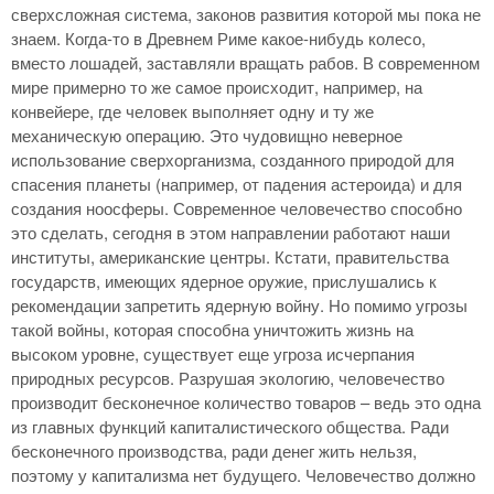
сверхсложная система, законов развития которой мы пока не
знаем. Когда-то в Древнем Риме какое-нибудь колесо,
вместо лошадей, заставляли вращать рабов. В современном
мире примерно то же самое происходит, например, на
конвейере, где человек выполняет одну и ту же
механическую операцию. Это чудовищно неверное
использование сверхорганизма, созданного природой для
спасения планеты (например, от падения астероида) и для
создания ноосферы. Современное человечество способно
это сделать, сегодня в этом направлении работают наши
институты, американские центры. Кстати, правительства
государств, имеющих ядерное оружие, прислушались к
рекомендации запретить ядерную войну. Но помимо угрозы
такой войны, которая способна уничтожить жизнь на
высоком уровне, существует еще угроза исчерпания
природных ресурсов. Разрушая экологию, человечество
производит бесконечное количество товаров – ведь это одна
из главных функций капиталистического общества. Ради
бесконечного производства, ради денег жить нельзя,
поэтому у капитализма нет будущего. Человечество должно