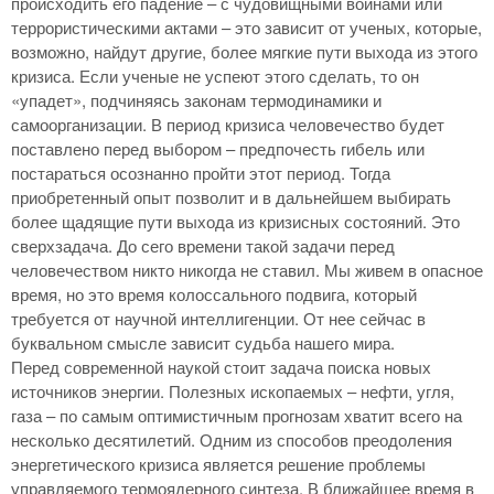
происходить его падение – с чудовищными войнами или
террористическими актами – это зависит от ученых, которые,
возможно, найдут другие, более мягкие пути выхода из этого
кризиса. Если ученые не успеют этого сделать, то он
«упадет», подчиняясь законам термодинамики и
самоорганизации. В период кризиса человечество будет
поставлено перед выбором – предпочесть гибель или
постараться осознанно пройти этот период. Тогда
приобретенный опыт позволит и в дальнейшем выбирать
более щадящие пути выхода из кризисных состояний. Это
сверхзадача. До сего времени такой задачи перед
человечеством никто никогда не ставил. Мы живем в опасное
время, но это время колоссального подвига, который
требуется от научной интеллигенции. От нее сейчас в
буквальном смысле зависит судьба нашего мира.
Перед современной наукой стоит задача поиска новых
источников энергии. Полезных ископаемых – нефти, угля,
газа – по самым оптимистичным прогнозам хватит всего на
несколько десятилетий. Одним из способов преодоления
энергетического кризиса является решение проблемы
управляемого термоядерного синтеза. В ближайшее время в