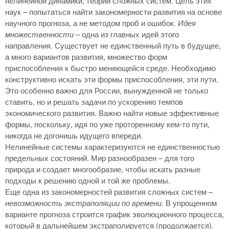
нелинейной динамики, теории сложных систем. Цель этих
наук – попытаться найти закономерности развития на основе
научного прогноза, а не методом проб и ошибок.
Идея
множественности –
одна из главных идей этого
направления. Существует не единственный путь в будущее,
а много вариантов развития, множество форм
приспособления к быстро меняющейся среде. Необходимо
конструктивно искать эти формы приспособления, эти пути.
Это особенно важно для России, вынужденной не только
ставить, но и решать задачи по ускорению темпов
экономического развития. Важно найти новые эффективные
формы, поскольку, идя по уже проторенному кем-то пути,
никогда не догонишь идущего впереди.
Нелинейные системы характеризуются не единственностью
предельных состояний. Мир разнообразен – для того
природа и создает многообразие, чтобы искать разные
подходы к решению одной и той же проблемы.
Еще одна из закономерностей развития сложных систем –
невозможность экстраполяции по времени.
В упрощенном
варианте прогноза строится график эволюционного процесса,
который в дальнейшем экстраполируется (продолжается).