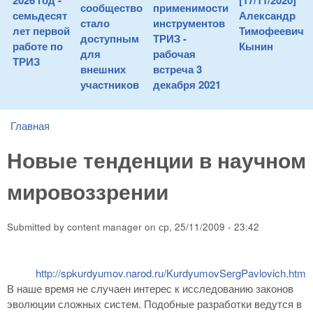
2026 год -
[17/11/2020]
сообщество
применимости
семьдесят
Александр
стало
инструментов
лет первой
Тимофеевич
доступным
ТРИЗ -
работе по
Кынин
для
рабочая
ТРИЗ
внешних
встреча 3
участников
декабря 2021
Главная
You are here
Новые тенденции в научном
мировоззрении
Submitted by
content manager
on
ср, 25/11/2009 - 23:42
http://spkurdyumov.narod.ru/KurdyumovSergPavlovich.htm
В наше время не случаен интерес к исследованию законов
эволюции сложных систем. Подобные разработки ведутся в