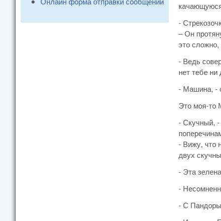
Онлайн форма отправки сообщений
качающуюся 
- Стрекозочк
– Он протян
это сложно,
- Ведь сове
нет тебе ни
- Машина, -
Это моя-то 
- Скучный, 
поперечинам
- Вижу, что 
двух скучны
- Эта зелена
- Несомненн
- С Пандор