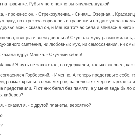
на травинке. Губы у него нежно вытянулись дудкой.
а, - произнес он. - Стрекозулечка. - Синяя... Озерная... Красави
ул руку, но стрекоза сорвалась с травинки и по дуге ушла к кам
 друзья мои, - сказал он, и Машка тотчас села и впилась в него 
ршенна, изящна и всем довольна! Скушала муху размножилась, а
 духовного смятения, ни любовных мук, ни самосознания, ни смы
 сказала вдруг Машка. - Скучный кибер!
Машка! Я чуть не захохотал, но сдержался, только засопел, каж
- согласился Горбовский. - Именно. А теперь представьте себе,
и, размах крыльев семь метров, на челюстях черная гадкая слиз
не представили. Я от них бегал без памяти, а у меня ведь было о
х киберов?
я, - сказал я, - с другой планеты, вероятно?
о.
ы?