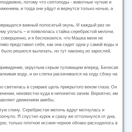
еподвижно, потому что септоподы - животные чуткие и
ением, и тогда они уйдут и вернутся только ночью, а
озвращался важный полосатый окунь. И каждый раз он
му уплыть – и появлялась стайка серебристой мелочи,
 совершенно, и я беспокоился, что Машка меня не
тливо представил себе, как она сидит одна у самой воды и
ем было решился вылезать, но тут наконец из зарослей,
 привидение, округлым серым туловищем вперед. Белесая
алкивая воду, и он слегка раскачивался на ходу сбоку на
ло светилась в сумраке щель прикрытого веком глаза. Он
енении, неизвестно куда и непонятно зачем. Вероятно, им
правляют движением амебы.
утую спину. Серебристая мелочь вдруг мотнулась и
огнуло. Я спустил курок и сразу же оттолкнулся от дна,
идно, только плотное иссиня-черное облако расходилось в