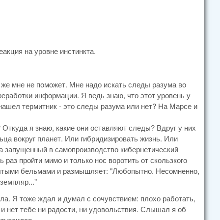
еакция на уровне инстинкта.
то же мне не поможет. Мне надо искать следы разума во
ереработки информации. Я ведь знаю, что этот уровень у
 нашел термитник - это следы разума или нет? На Марсе и
Откуда я знаю, какие они оставляют следы? Вдруг у них
льца вокруг планет. Или гибридизировать жизнь. Или
ена запущенный в самопроизводство кибернетический
 раз пройти мимо и только нос воротить от скользкого
елтыми бельмами и размышляет: "Любопытно. Несомненно,
земпляр..."
ла. Я тоже ждал и думал с сочувствием: плохо работать,
 и нет тебе ни радости, ни удовольствия. Слышал я об
относился.