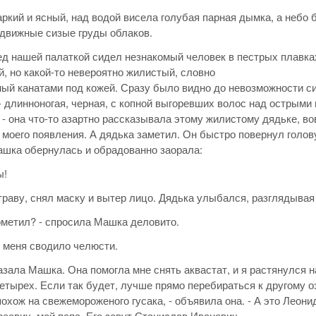
ркий и ясный, над водой висела голубая парная дымка, а небо 
движные сизые груды облаков.
ед нашей палаткой сидел незнакомый человек в пестрых плавках
, но какой-то невероятно жилистый, словно
ый канатами под кожей. Сразу было видно до невозможности с
- длинноногая, черная, с копной выгоревших волос над острыми 
, - она что-то азартно рассказывала этому жилистому дядьке, в
 моего появления. А дядька заметил. Он быстро повернул голов
шка обернулась и обрадованно заорала:
ы!
траву, снял маску и вытер лицо. Дядька улыбался, разглядывая
ометил? - спросила Машка деловито.
 У меня сводило челюсти.
казала Машка. Она помогла мне снять аквастат, и я растянулся н
етырех. Если так будет, лучше прямо перебираться к другому о
 похож на свежемороженого гусака, - объявила она. - А это Леони
еевич, мой папа. Его зовут Станислав Иванович.