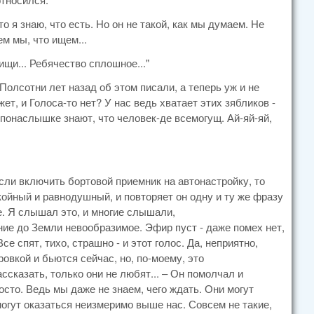
то я знаю, что есть. Но он не такой, как мы думаем. Не
ем мы, что ищем...
рищи... Ребячество сплошное..."
 Полсотни лет назад об этом писали, а теперь уж и не
жет, и Голоса-то нет? У нас ведь хватает этих зябликов -
 понаслышке знают, что человек-де всемогущ. Ай-яй-яй,
сли включить бортовой приемник на автонастройку, то
койный и равнодушный, и повторяет он одну и ту же фразу
же. Я слышал это, и многие слышали,
ние до Земли невообразимое. Эфир пуст - даже помех нет,
се спят, тихо, страшно - и этот голос. Да, неприятно,
овкой и бьются сейчас, но, по-моему, это
ссказать, только они не любят... – Он помолчал и
осто. Ведь мы даже не знаем, чего ждать. Они могут
могут оказаться неизмеримо выше нас. Совсем не такие,