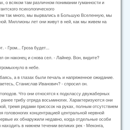
х, о всяком там различном понимании гуманности и
гантского психологического
аем так много, мы вырвались в Большую Вселенную, мы
ной. Миллионы лет они живут в ней, как мы живем на
 - Гром... Гроза будет...
ил он наконец и снова сел. - Лайнер. Вон, видите?
 громыхнуло в небе.
лыбаясь, а в глазах были печаль и напряженное ожидание.
аетесь, Станислав Иванович? - спросил он.
птоподов. Что они относятся к подклассу двужаберных
 ранее трибу отряда восьминогих. Характеризуются они
ной, тремя рядами присосок на руках, полным отсутствием
я головоногих концентрацией центральной нервной
первые их обнаружили недавно, когда отдельные особи
 находить в нижнем течении великих рек - Меконга,