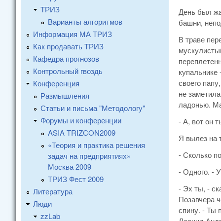
ТРИЗ
День был жа
Варианты алгоритмов
башни, непо
Информация МА ТРИЗ
В траве пер
Как продавать ТРИЗ
мускулистый
Кафедра прогнозов
переплетенн
Контрольный гвоздь
купальнике 
своего папу
Конференция
не заметила
Размышления
ладонью. Ма
Статьи и письма "Методологу"
Форумы и конференции
- А, вот он т
ASIA TRIZCON2009
Я вылез на 
«Теория и практика решения
- Сколько п
задач на предприятиях»
Москва 2009
- Одного. -
ТРИЗ Фест 2009
- Эх ты, - с
Литература
Позавчера ч
Люди
спину. - Ты
zzLab
Леонид Андр