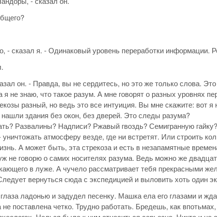
андоры, - сказал он.
общего?
но, - сказал я. - Одинаковый уровень переработки информации. Р
.
сказал он. - Правда, вы не сердитесь, но это же только слова. Э
а я не знаю, что такое разум. А мне говорят о разных уровнях п
рекозы разный, но ведь это все интуиция. Вы мне скажите: вот я
нашли здания без окон, без дверей. Это следы разума?
ать? Развалины? Надписи? Ржавый гвоздь? Семигранную гайку? 
- уничтожать атмосферу везде, где ни встретят. Или строить ко
изнь. А может быть, эта стрекоза и есть в незапамятные врем
уж не говорю о самих носителях разума. Ведь можно же двадцать
кающего в луже. А чучело рассматривает тебя прекрасными ж
Следует вернуться сюда с экспедицией и выловить хоть один эк
глаза ладонью и задудел песенку. Машка ела его глазами и жда
а не поставлена четко. Трудно работать. Бредешь, как впотьмах,
рхеологах. Нельзя было к ним относиться серьезно. Никто и не 