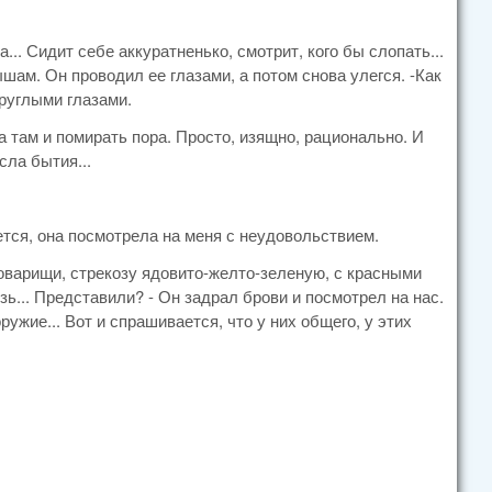
ца... Сидит себе аккуратненько, смотрит, кого бы слопать...
ышам. Он проводил ее глазами, а потом снова улегся. -Как
круглыми глазами.
 там и помирать пора. Просто, изящно, рационально. И
сла бытия...
ется, она посмотрела на меня с неудовольствием.
 товарищи, стрекозу ядовито-желто-зеленую, с красными
ь... Представили? - Он задрал брови и посмотрел на нас.
ружие... Вот и спрашивается, что у них общего, у этих