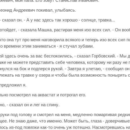
еонид Андреевич покивал, улыбаясь.
- сказал он. - А у нас здесь так хорошо - солнце, травка...
 отойдет, - сказала Машка, растирая меня изо всех сил. - Он во
что она тут про меня наговорила всякого и теперь изо всех сил
о времени этим заниматься - я стучал зубами.
й здесь очень за вас беспокоились, - сказал Горбовский. - Мы д
аже не можете представить себе человека, которому ни разу не 
рнулся на бок и подперся рукой. - Завтра я улетаю, - сообщил он
лежать на травке у озера и чтобы была возможность понырять с 
 предложил я.
ьно посмотрел на аквастат и потрогал его.
о, - сказал он и лег на спину.
руки под голову и смотрел на меня, медленно помаргивая редк
ее. Не знаю даже, что именно. Может быть, глаза - доверчивые 
ось из-под повязки как-то очень уж потешно. Насмотревшись на 