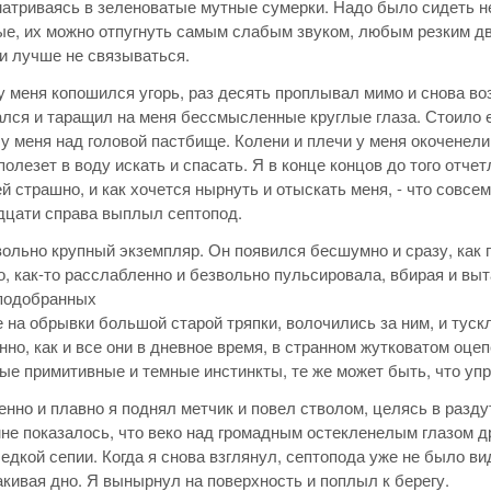
матриваясь в зеленоватые мутные сумерки. Надо было сидеть н
е, их можно отпугнуть самым слабым звуком, любым резким движ
и лучше не связываться.
у меня копошился угорь, раз десять проплывал мимо и снова в
лся и таращил на меня бессмысленные круглые глаза. Стоило е
у меня над головой пастбище. Колени и плечи у меня окоченели
полезет в воду искать и спасать. Я в конце концов до того отче
 ей страшно, и как хочется нырнуть и отыскать меня, - что совс
дцати справа выплыл септопод.
ольно крупный экземпляр. Он появился бесшумно и сразу, как
о, как-то расслабленно и безвольно пульсировала, вбирая и выт
 подобранных
е на обрывки большой старой тряпки, волочились за ним, и туск
но, как и все они в дневное время, в странном жутковатом оцеп
ые примитивные и темные инстинкты, те же может быть, что у
нно и плавно я поднял метчик и повел стволом, целясь в разд
мне показалось, что веко над громадным остекленелым глазом др
 едкой сепии. Когда я снова взглянул, септопода уже не было в
акивая дно. Я вынырнул на поверхность и поплыл к берегу.