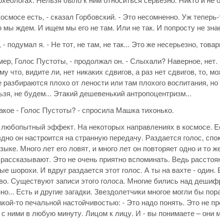
космосе есть, - сказал Горбовский. - Это несомненно. Уж теперь-
о мы ждем. И ищем мы его не там. Или не так. И попросту не зна
 - подумал я. - Не тот, не там, не так... Это же несерьезно, това
имер, Голос Пустоты, - продолжал он. - Слыхали? Наверное, нет.
у что, видите ли, нет никаких сдвигов, а раз нет сдвигов, то, мо
е разбираются плохо от лености или там плохого воспитания, но
ьзя, не будем... Этакий дешевенький антропоцентризм...
 такое - Голос Пустоты? - спросила Машка тихонько.
й любопытный эффект. На некоторых направлениях в космосе. Е
здно он настроится на странную передачу. Раздается голос, спо
зыке. Много лет его ловят, и много лет он повторяет одно и то 
 рассказывают. Это не очень приятно вспоминать. Ведь расстоя
е шорохи. И вдруг раздается этот голос. А ты на вахте - один. В
во. Существуют записи этого голоса. Многие бились над дешифр
о... Есть и другие загадки. Звездолетчики многое могли бы пора
акой-то печальной настойчивостью: - Это надо понять. Это не пр
 с ними в любую минуту. Лицом к лицу. И - вы понимаете – они 