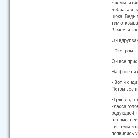
как мы, и в
добра, а я 
шока. Ведь 
там открыва
Земле, и то
Он вдруг за
- Это гром, 
Он все присл
На фоне сиз
- Вот и сид
Потом все п
Я решил, чт
класса голо
редукцией т
целома, нео
системы и н
появились у