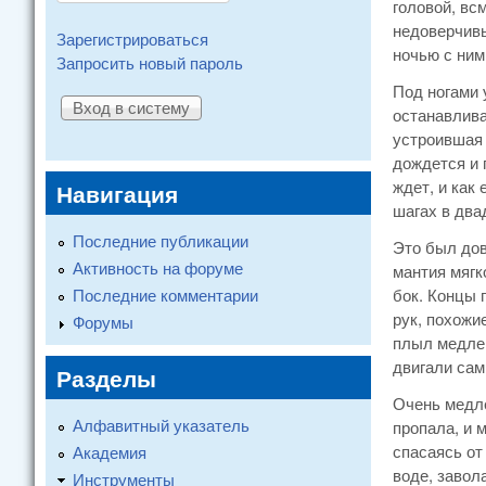
головой, вс
недоверчивы
Зарегистрироваться
ночью с ним
Запросить новый пароль
Под ногами 
останавлива
устроившая 
дождется и 
ждет, и как
Навигация
шагах в два
Последние публикации
Это был дов
Активность на форуме
мантия мягк
Последние комментарии
бок. Концы
рук, похожи
Форумы
плыл медлен
двигали сам
Разделы
Очень медле
Алфавитный указатель
пропала, и 
спасаясь от
Академия
воде, завол
Инструменты