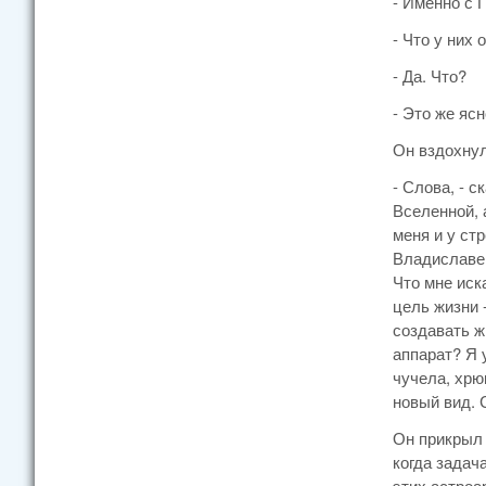
- Именно с П
- Что у них 
- Да. Что?
- Это же яс
Он вздохнул
- Слова, - 
Вселенной, 
меня и у ст
Владиславе 
Что мне иск
цель жизни 
создавать ж
аппарат? Я 
чучела, хрю
новый вид. 
Он прикрыл 
когда задач
этих астроа