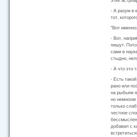
- А разум в 
тот, которог
"Вот именно,
- Вот, напр
пишут. Потом
сами в наук
стыдно, нел
- А что это
- Есть тако
рано или по
на рыбьем я
но немногие
только слабы
честное сло
бессмысленн
добавил с к
встретиться