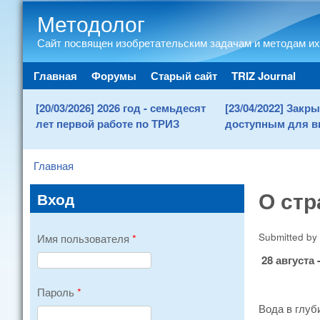
Методолог
Сайт посвящен изобретательским задачам и методам их
Main menu
Главная
Форумы
Старый сайт
TRIZ Journal
[20/03/2026] 2026 год - семьдесят
[23/04/2022] Зак
лет первой работе по ТРИЗ
доступным для в
Главная
You are here
О ст
Вход
Submitted by
Имя пользователя
*
28 августа
Пароль
*
Вода в глуб