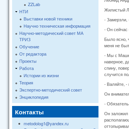
ZZLab
Жилистый Л
НТИ
Выставки новой техники
- Замерзли, 
Научно техническая информация
- Он сейчас
Научно-методический совет МА
Было ясно, 
ТРИЗ
меня не был
Обучение
От редактора
- Мы с Маше
Проекты
наверное, д
спину, пове
Работа
случится по
Истории из жизни
Теория
- Валяйте, -
Экспертно-методический совет
Он внимател
Энциклопедия
- Обязательн
Контакты
Он заложил 
располагающ
metodolog1@yandex.ru
оттопыривал