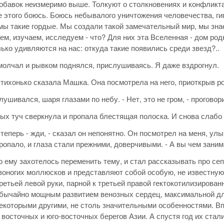
добавок неизмеримо выше. Толкуют о столкновениях и конфликта
не этого боюсь. Боюсь небывалого уничтожения человечества, ги
мы такие гордые. Мы создали такой замечательный мир, мы зн
ем, изучаем, исследуем - что? Для них эта Вселенная - дом род
лько удивляются на нас: откуда такие появились среди звезд?..
молчал и рывком поднялся, прислушиваясь. Я даже вздрогнул.
- тихонько сказала Машка. Она посмотрела на него, приоткрыв рот.
ушивался, шаря глазами по небу. - Нет, это не гром, - проговор
ых туч сверкнула и пропала блестящая полоска. И снова слабо
и теперь - жди, - сказал он непонятно. Он посмотрел на меня, у
ропало, и глаза стали прежними, доверчивыми. - А вы чем заним
о ему захотелось переменить тему, и стал рассказывать про се
воногих моллюсков и представляют собой особую, не известную
ретьей левой руки, парной к третьей правой гектокотилизирован
бычайно мощным развитием венозных сердец, максимальной дл
екоторыми другими, не столь значительными особенностями. В
 восточных и юго-восточных берегов Азии. А спустя год их стали