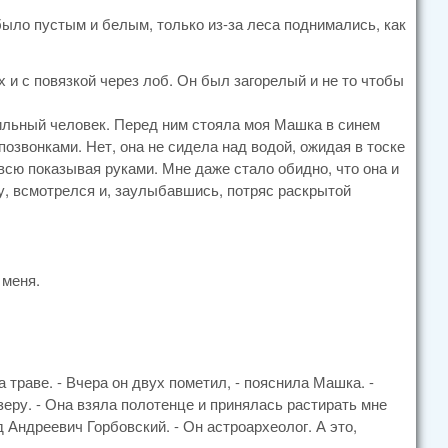
было пустым и белым, только из-за леса поднимались, как
 и с повязкой через лоб. Он был загорелый и не то чтобы
ильный человек. Перед ним стояла моя Машка в синем
позвонками. Нет, она не сидела над водой, ожидая в тоске
овсю показывая руками. Мне даже стало обидно, что она и
у, всмотрелся и, заулыбавшись, потряс раскрытой
 меня.
а траве. - Вчера он двух пометил, - пояснила Машка. -
зеру. - Она взяла полотенце и принялась растирать мне
д Андреевич Горбовский. - Он астроархеолог. А это,