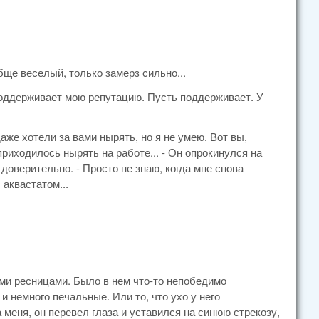
обще веселый, только замерз сильно...
 поддерживает мою репутацию. Пусть поддерживает. У
аже хотели за вами нырять, но я не умею. Вот вы,
приходилось нырять на работе... - Он опрокинулся на
 доверительно. - Просто не знаю, когда мне снова
аквастатом...
ими ресницами. Было в нем что-то непобедимо
и немного печальные. Или то, что ухо у него
меня, он перевел глаза и уставился на синюю стрекозу,