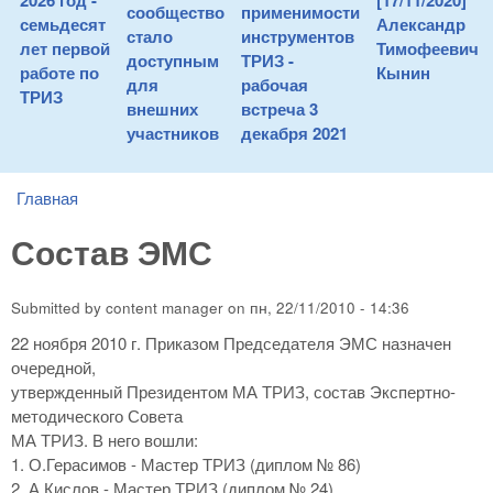
2026 год -
[17/11/2020]
сообщество
применимости
семьдесят
Александр
стало
инструментов
лет первой
Тимофеевич
доступным
ТРИЗ -
работе по
Кынин
для
рабочая
ТРИЗ
внешних
встреча 3
участников
декабря 2021
Главная
You are here
Состав ЭМС
Submitted by
content manager
on
пн, 22/11/2010 - 14:36
22 ноября 2010 г. Приказом Председателя ЭМС назначен
очередной,
утвержденный Президентом МА ТРИЗ, состав Экспертно-
методического Совета
МА ТРИЗ. В него вошли:
1. О.Герасимов - Мастер ТРИЗ (диплом № 86)
2. А.Кислов - Мастер ТРИЗ (диплом № 24)