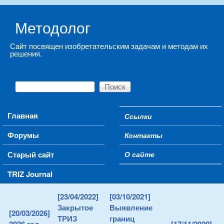
Skip to main content
Методолог
Сайт посвящен изобретательским задачам и методам их
решения.
Поиск
Форма поиска
Main menu
Главная
Ссылки
Secondary menu
Форумы
Контакты
Старый сайт
О сайте
TRIZ Journal
[23/04/2022]
[03/10/2021]
Закрытое
Выявление
[20/03/2026]
ТРИЗ
границ