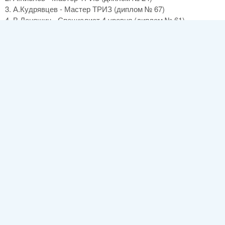
3. А.Кудрявцев - Мастер ТРИЗ (диплом № 67)
4. В.Леняшин - Специалист 4 уровня (диплом № 61)
5. С.Литвин - Мастер ТРИЗ (диплом № 28)
6. А Любомирский - Мастер ТРИЗ (диплом № 31)
7. В.Петров - Мастер ТРИЗ (диплом № 43)
8. Г.Северинец - Специалист 4 уровня (диплом № 51)
9. С.Яковенко - Мастер ТРИЗ (диплом № 68)
Алфавитный указатель:
Организаторы
Рубрики:
Информация МА ТРИЗ
Log in
or
register
to post comments
Комментарии
Re: Состав ЭМС
Submitted by
Leonid
on
сб, 11/12/2010 - 18:52
В совейские времена приказы даже не во