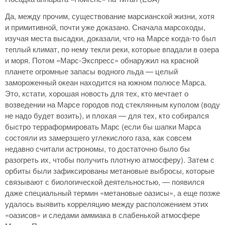
Да, между прочим, существование марсианской жизни, хотя
и примитивной, почти уже доказано. Сначала марсоходы,
изучая места высадки, доказали, что на Марсе когда-то был
теплый климат, по нему текли реки, которые впадали в озера
и моря. Потом «Марс-Экспресс» обнаружил на красной
планете огромные запасы водного льда — целый
замороженный океан находится на южном полюсе Марса.
Это, кстати, хорошая новость для тех, кто мечтает о
возведении на Марсе городов под стеклянным куполом (воду
не надо будет возить), и плохая — для тех, кто собирался
быстро терраформировать Марс (если бы шапки Марса
состояли из замерзшего углекислого газа, как совсем
недавно считали астрономы, то достаточно было бы
разогреть их, чтобы получить плотную атмосферу). Затем с
орбиты были зафиксированы метановые выбросы, которые
связывают с биологической деятельностью, — появился
даже специальный термин «метановые оазисы», а еще позже
удалось выявить корреляцию между расположением этих
«оазисов» и следами аммиака в слабенькой атмосфере