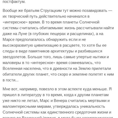
постфактум.
Вообще же братьям Стругацким тут можно позавидовать —
их творческий путь действительно начинался в
«интересное» время. В то время планеты Солнечной
системы считались обитаемыми: жизнь рассчитывали найти
даже на Луне (в глубоких пещерах и расщелинах), а на
Марсе предполагалось обнаружить если и не
высокоразвитую цивилизацию в расцвете, то хотя бы ее
следы в виде памятников архитектуры и разбившихся
звездолетов. Больше того, лишь самые упертые нытики и
маловеры в то «интересное» время сомневались, что
Вселенная населена, что в древности на Землю прилетали
обитатели других планет, что скоро и земляне полетят к ним
в гости...
Мне вот, например, повезло в этом аспекте куда меньше. Я
пришел в литературу в то время, когда к другим планетам
уже никто не летал, Марс и Венера считались мертвыми и
малоинтересными мирами, утверждалась уникальность
Солнечной системы как единственного средоточия жизни и
разума во Вселенной (помню, в моде была космогоническая