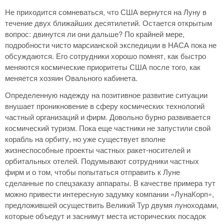
Не приходится сомневаться, что США вернутся на Луну в
течение двух ближайших десятилетий. Остается открытым
вопрос: двинутся ли они дальше? По крайней мере,
подробности чисто марсианской экспедиции в НАСА пока не
обсуждаются. Его сотрудники хорошо помнят, как быстро
меняются космические приоритеты США после того, как
меняется хозяин Овального кабинета.
Определенную надежду на позитивное развитие ситуации
внушает проникновение в сферу космических технологий
частный организаций и фирм. Довольно бурно развивается
космический туризм. Пока еще частники не запустили свой
корабль на орбиту, но уже существует вполне
жизнеспособные проекты частных ракет-носителей и
орбитальных отелей. Подумывают сотрудники частных
фирм и о том, чтобы попытаться отправить к Луне
сделанные по спецзаказу аппараты. В качестве примера тут
можно привести интересную задумку компании «ЛунаКорп»,
предложившей осуществить Великий Тур двумя луноходами,
которые объедут и заснимут места исторических посадок