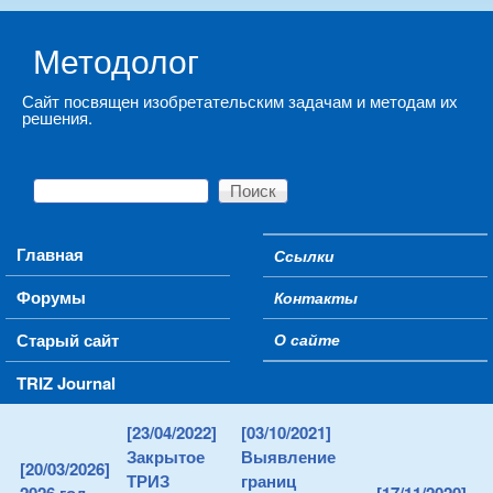
Skip to main content
Методолог
Сайт посвящен изобретательским задачам и методам их
решения.
Поиск
Форма поиска
Main menu
Главная
Ссылки
Secondary menu
Форумы
Контакты
Старый сайт
О сайте
TRIZ Journal
[23/04/2022]
[03/10/2021]
Закрытое
Выявление
[20/03/2026]
ТРИЗ
границ