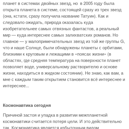
планет в системах двойных звезд, но в 2005 году была
открыта планета в системе, состоящей сразу из трех звезд
(она, кстати, сразу получила название Татуин). Как и
следовало ожидать, природа оказалась куда
изобретательнее самых отвязных фантастов, а реальный
мир — куда интереснее самых залихватских романов. Но
главное — у малопримечательных звезд из той же группы G,
что и наше Солнце, были обнаружены планеты с орбитами,
близкими к круговым и лежащими в «поясах жизни» (в
областях, где средняя температура на поверхности планет
позволяет воде, универсальному растворителю и основе
жизни, находиться в жидком состоянии). Не знаю, как вам, а
мне с каждым таким открытием становится всё интереснее и
интереснее...
Космонавтика сегодня
Причиной застоя и упадка в развитии межпланетной
космонавтики считается потеря цели. И это действительно
так. Космонавтика является избыточным видом