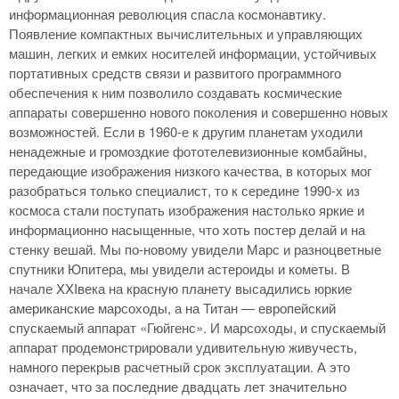
информационная революция спасла космонавтику.
Появление компактных вычислительных и управляющих
машин, легких и емких носителей информации, устойчивых
портативных средств связи и развитого программного
обеспечения к ним позволило создавать космические
аппараты совершенно нового поколения и совершенно новых
возможностей. Если в 1960-е к другим планетам уходили
ненадежные и громоздкие фототелевизионные комбайны,
передающие изображения низкого качества, в которых мог
разобраться только специалист, то к середине 1990-х из
космоса стали поступать изображения настолько яркие и
информационно насыщенные, что хоть постер делай и на
стенку вешай. Мы по-новому увидели Марс и разноцветные
спутники Юпитера, мы увидели астероиды и кометы. В
начале XXIвека на красную планету высадились юркие
американские марсоходы, а на Титан — европейский
спускаемый аппарат «Гюйгенс». И марсоходы, и спускаемый
аппарат продемонстрировали удивительную живучесть,
намного перекрыв расчетный срок эксплуатации. А это
означает, что за последние двадцать лет значительно