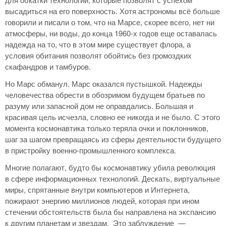
высадиться на его поверхность. Хотя астрономы всё больше
говорили и писали о том, что на Марсе, скорее всего, нет ни
атмосферы, ни воды, до конца 1960-х годов еще оставалась
надежда на то, что в этом мире существует флора, а
условия обитания позволят обойтись без громоздких
скафандров и тамбуров.
Но Марс обманул. Марс оказался пустышкой. Надежды
человечества обрести в обозримом будущем братьев по
разуму или запасной дом не оправдались. Большая и
красивая цель исчезла, словно ее никогда и не было. С этого
момента космонавтика только теряла очки и поклонников,
шаг за шагом превращаясь из сферы деятельности будущего
в пристройку военно-промышленного комплекса.
Многие полагают, будто бы космонавтику убила революция
в сфере информационных технологий. Дескать, виртуальные
миры, спрятанные внутри компьютеров и Интернета,
пожирают энергию миллионов людей, которая при ином
стечении обстоятельств была бы направлена на экспансию
к другим планетам и звездам. Это заблуждение —