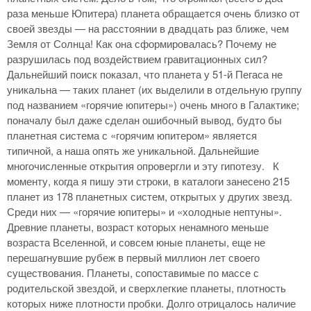
раза меньше Юпитера) планета обращается очень близко от
своей звезды — на расстоянии в двадцать раз ближе, чем
Земля от Солнца! Как она сформировалась? Почему не
разрушилась под воздействием гравитационных сил?
Дальнейший поиск показал, что планета у 51-й Пегаса не
уникальна — таких планет (их выделили в отдельную группу
под названием «горячие юпитеры») очень много в Галактике;
поначалу был даже сделан ошибочный вывод, будто бы
планетная система с «горячим юпитером» является
типичной, а наша опять же уникальной. Дальнейшие
многочисленные открытия опровергли и эту гипотезу. К
моменту, когда я пишу эти строки, в каталоги занесено 215
планет из 178 планетных систем, открытых у других звезд.
Среди них — «горячие юпитеры» и «холодные нептуны».
Древние планеты, возраст которых ненамного меньше
возраста Вселенной, и совсем юные планеты, еще не
перешагнувшие рубеж в первый миллион лет своего
существования. Планеты, сопоставимые по массе с
родительской звездой, и сверхлегкие планеты, плотность
которых ниже плотности пробки. Долго отрицалось наличие