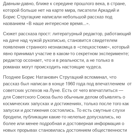
Давным-давно, ближе к середине прошлого века, в стране,
которой больше нет на карте мира, писатели Аркадий и
Борис Стругацкие написали небольшой рассказ под
названием «В наше интересное время...».
Сюжет рассказа прост: литературный редактор, работающий
на даче над чужой рукописью, становится свидетелем
появления странного незнакомца в «спецкостюме», который
явно принимал участие в каком-то секретном эксперименте;
редактор осознает, что и в реальности, а не только в
романах могут происходить настоящие чудеса.
Позднее Борис Натанович Стругацкий вспоминал, что
рассказ был написан в конце 1960 года под впечатлением от
советских успехов на Луне. Есть от чего впечатлиться —
для Советского Союза было обычным делом объявлять о
космических запусках и достижениях, только после того как
запуски и достижения состоялись. То есть смутные слухи
бродили, публикации какие-то нелепые допускались, но
более или менее подробная и достоверная информация о
новых прорывах становилась достоянием общественности