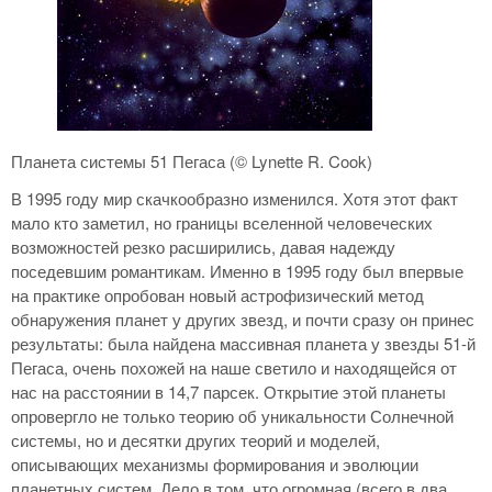
Планета системы 51 Пегаса (© Lynette R. Cook)
В 1995 году мир скачкообразно изменился. Хотя этот факт
мало кто заметил, но границы вселенной человеческих
возможностей резко расширились, давая надежду
поседевшим романтикам. Именно в 1995 году был впервые
на практике опробован новый астрофизический метод
обнаружения планет у других звезд, и почти сразу он принес
результаты: была найдена массивная планета у звезды 51-й
Пегаса, очень похожей на наше светило и находящейся от
нас на расстоянии в 14,7 парсек. Открытие этой планеты
опровергло не только теорию об уникальности Солнечной
системы, но и десятки других теорий и моделей,
описывающих механизмы формирования и эволюции
планетных систем. Дело в том, что огромная (всего в два