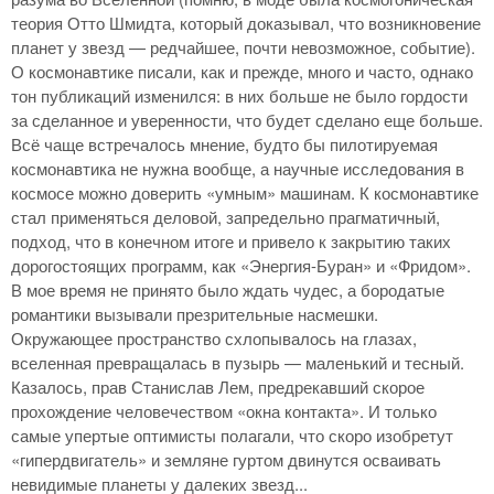
теория Отто Шмидта, который доказывал, что возникновение
планет у звезд — редчайшее, почти невозможное, событие).
О космонавтике писали, как и прежде, много и часто, однако
тон публикаций изменился: в них больше не было гордости
за сделанное и уверенности, что будет сделано еще больше.
Всё чаще встречалось мнение, будто бы пилотируемая
космонавтика не нужна вообще, а научные исследования в
космосе можно доверить «умным» машинам. К космонавтике
стал применяться деловой, запредельно прагматичный,
подход, что в конечном итоге и привело к закрытию таких
дорогостоящих программ, как «Энергия-Буран» и «Фридом».
В мое время не принято было ждать чудес, а бородатые
романтики вызывали презрительные насмешки.
Окружающее пространство схлопывалось на глазах,
вселенная превращалась в пузырь — маленький и тесный.
Казалось, прав Станислав Лем, предрекавший скорое
прохождение человечеством «окна контакта». И только
самые упертые оптимисты полагали, что скоро изобретут
«гипердвигатель» и земляне гуртом двинутся осваивать
невидимые планеты у далеких звезд...