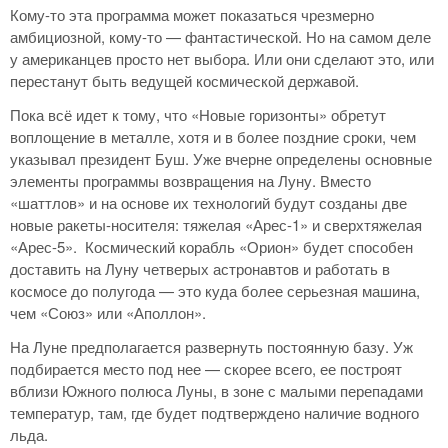
Кому-то эта программа может показаться чрезмерно
амбициозной, кому-то — фантастической. Но на самом деле
у американцев просто нет выбора. Или они сделают это, или
перестанут быть ведущей космической державой.
Пока всё идет к тому, что «Новые горизонты» обретут
воплощение в металле, хотя и в более поздние сроки, чем
указывал президент Буш. Уже вчерне определены основные
элементы программы возвращения на Луну. Вместо
«шаттлов» и на основе их технологий будут созданы две
новые ракеты-носителя: тяжелая «Арес-1» и сверхтяжелая
«Арес-5». Космический корабль «Орион» будет способен
доставить на Луну четверых астронавтов и работать в
космосе до полугода — это куда более серьезная машина,
чем «Союз» или «Аполлон».
На Луне предполагается развернуть постоянную базу. Уж
подбирается место под нее — скорее всего, ее построят
вблизи Южного полюса Луны, в зоне с малыми перепадами
температур, там, где будет подтверждено наличие водного
льда.