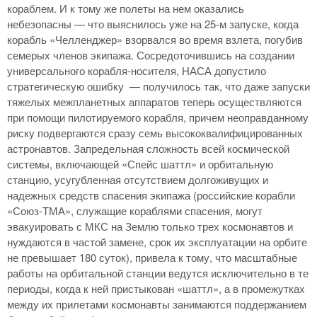
кораблем. И к тому же полеты на нем оказались
небезопасны — что выяснилось уже на 25-м запуске, когда
корабль «Челленджер» взорвался во время взлета, погубив
семерых членов экипажа. Сосредоточившись на создании
универсального корабля-носителя, НАСА допустило
стратегическую ошибку — получилось так, что даже запуски
тяжелых межпланетных аппаратов теперь осуществляются
при помощи пилотируемого корабля, причем неоправданному
риску подвергаются сразу семь высококвалифицированных
астронавтов. Запредельная сложность всей космической
системы, включающей «Спейс шаттл» и орбитальную
станцию, усугубленная отсутствием долгоживущих и
надежных средств спасения экипажа (российские корабли
«Союз-ТМА», служащие кораблями спасения, могут
эвакуировать с МКС на Землю только трех космонавтов и
нуждаются в частой замене, срок их эксплуатации на орбите
не превышает 180 суток), привела к тому, что масштабные
работы на орбитальной станции ведутся исключительно в те
периоды, когда к ней пристыкован «шаттл», а в промежутках
между их прилетами космонавты занимаются поддержанием