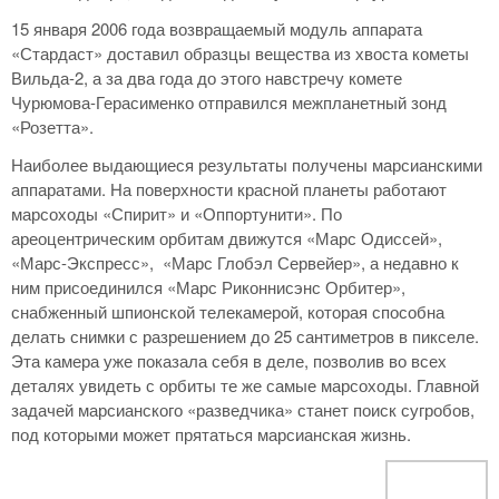
15 января 2006 года возвращаемый модуль аппарата
«Стардаст» доставил образцы вещества из хвоста кометы
Вильда-2, а за два года до этого навстречу комете
Чурюмова-Герасименко отправился межпланетный зонд
«Розетта».
Наиболее выдающиеся результаты получены марсианскими
аппаратами. На поверхности красной планеты работают
марсоходы «Спирит» и «Оппортунити». По
ареоцентрическим орбитам движутся «Марс Одиссей»,
«Марс-Экспресс», «Марс Глобэл Сервейер», а недавно к
ним присоединился «Марс Риконнисэнс Орбитер»,
снабженный шпионской телекамерой, которая способна
делать снимки с разрешением до 25 сантиметров в пикселе.
Эта камера уже показала себя в деле, позволив во всех
деталях увидеть с орбиты те же самые марсоходы. Главной
задачей марсианского «разведчика» станет поиск сугробов,
под которыми может прятаться марсианская жизнь.