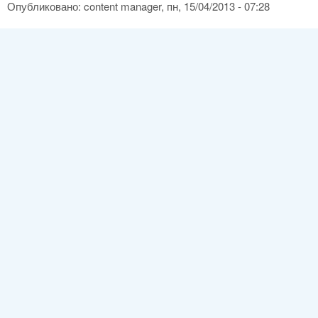
Опубликовано:
content manager
, пн, 15/04/2013 - 07:28
Использование химического
противоречия в инновационном
проекте: кислородная свеча
Автор(ы):
Егоянц П.А.
Разделы:
Статьи и письма "Методологу"
Опубликовано:
content manager
, пн, 11/03/2013 - 08:14
Химическое противоречие и
способы его разрешения I:
треугольник состава
Автор(ы):
Егоянц П.А.
Разделы:
Статьи и письма "Методологу"
Опубликовано:
content manager
, чт, 07/03/2013 - 19:32