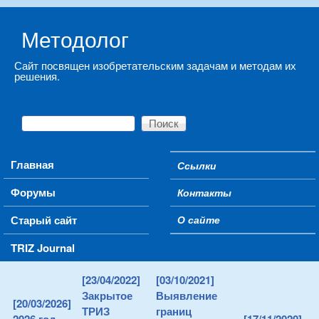
Skip to main content
Методолог
Сайт посвящен изобретательским задачам и методам их
решения.
Поиск
Форма поиска
Main menu
Главная
Ссылки
Secondary menu
Форумы
Контакты
Старый сайт
О сайте
TRIZ Journal
[23/04/2022]
[03/10/2021]
Закрытое
Выявление
[20/03/2026]
ТРИЗ
границ