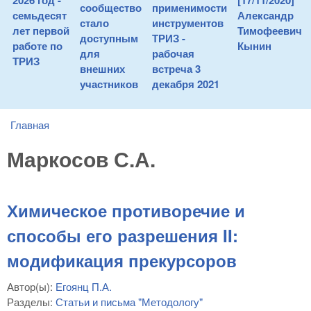
2026 год -
[17/11/2020]
сообщество
применимости
семьдесят
Александр
стало
инструментов
лет первой
Тимофеевич
доступным
ТРИЗ -
работе по
Кынин
для
рабочая
ТРИЗ
внешних
встреча 3
участников
декабря 2021
Главная
You are here
Маркосов С.А.
Химическое противоречие и
способы его разрешения II:
модификация прекурсоров
Автор(ы):
Егоянц П.А.
Разделы:
Статьи и письма "Методологу"