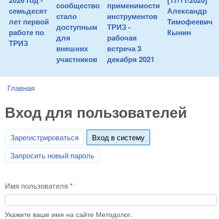
2026 год -
[17/11/2020]
сообщество
применимости
семьдесят
Александр
стало
инструментов
лет первой
Тимофеевич
доступным
ТРИЗ -
работе по
Кынин
для
рабочая
ТРИЗ
внешних
встреча 3
участников
декабря 2021
Главная
You are here
Вход для пользователей
Зарегистрироваться
Вход в систему
(active tab)
Запросить новый пароль
Имя пользователя
*
Укажите ваше имя на сайте Методолог.