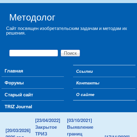
Skip to main content
Методолог
Сайт посвящен изобретательским задачам и методам их
решения.
Поиск
Форма поиска
Main menu
Главная
Ссылки
Secondary menu
Форумы
Контакты
Старый сайт
О сайте
TRIZ Journal
[23/04/2022]
[03/10/2021]
Закрытое
Выявление
[20/03/2026]
ТРИЗ
границ