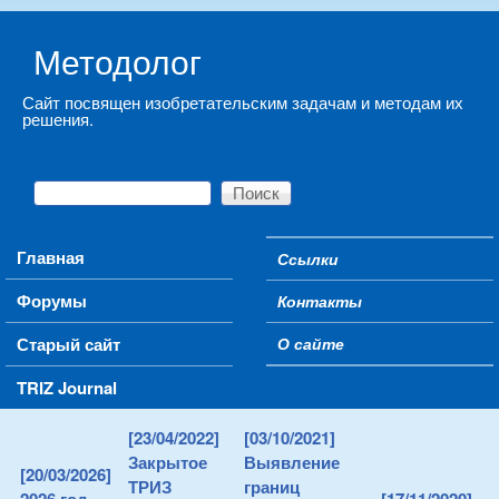
Skip to main content
Методолог
Сайт посвящен изобретательским задачам и методам их
решения.
Поиск
Форма поиска
Main menu
Главная
Ссылки
Secondary menu
Форумы
Контакты
Старый сайт
О сайте
TRIZ Journal
[23/04/2022]
[03/10/2021]
Закрытое
Выявление
[20/03/2026]
ТРИЗ
границ