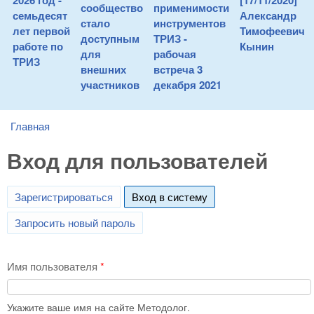
2026 год -
[17/11/2020]
сообщество
применимости
семьдесят
Александр
стало
инструментов
лет первой
Тимофеевич
доступным
ТРИЗ -
работе по
Кынин
для
рабочая
ТРИЗ
внешних
встреча 3
участников
декабря 2021
Главная
You are here
Вход для пользователей
Зарегистрироваться
Вход в систему
(active tab)
Запросить новый пароль
Имя пользователя
*
Укажите ваше имя на сайте Методолог.