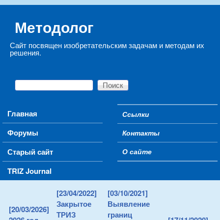
Skip to main content
Методолог
Сайт посвящен изобретательским задачам и методам их
решения.
Поиск
Форма поиска
Main menu
Главная
Ссылки
Secondary menu
Форумы
Контакты
Старый сайт
О сайте
TRIZ Journal
[23/04/2022]
[03/10/2021]
Закрытое
Выявление
[20/03/2026]
ТРИЗ
границ