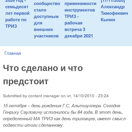
2026 год -
[17/11/2020]
сообщество
применимости
семьдесят
Александр
стало
инструментов
лет первой
Тимофеевич
доступным
ТРИЗ -
работе по
Кынин
для
рабочая
ТРИЗ
внешних
встреча 3
участников
декабря 2021
Главная
You are here
Что сделано и что
предстоит
Submitted by
content manager
on
чт, 14/10/2010 - 23:24
15 октября – день рождения Г.С. Альтшуллера. Сегодня
Генриху Сауловичу исполнилось бы 84 года. В этот день,
определенный МА ТРИЗ как день тризовцев, имеет смысл
подвести итоги сделанному.