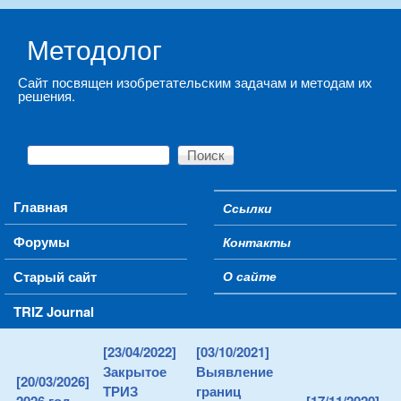
Skip to main content
Методолог
Сайт посвящен изобретательским задачам и методам их
решения.
Поиск
Форма поиска
Main menu
Главная
Ссылки
Secondary menu
Форумы
Контакты
Старый сайт
О сайте
TRIZ Journal
[23/04/2022]
[03/10/2021]
Закрытое
Выявление
[20/03/2026]
ТРИЗ
границ