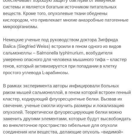
системы и является богатым источником питательных
веществ. Кроме того, опухолевые ткани обеднены
кислородом, что привлекает многие анаэробные патогенные
микроорганизмы.
Немецкие ученые под руководством доктора Зигфрида
Вайса (Siegfried Weiss) встроили в геном одного из видов
сальмонеллы – Salmonella typhimurium, возбудителя
умеренно опасного для человека мышиного тифа – кластер
генов, который активизируется при попадании в клетку
простого углевода L-арабинозы.
В рамках эксперимента авторы инфицировали больных
раком мышей сальмонеллой, в геном которой встроен генный
кластер, кодирующий флуоресцентные белки. Вызвав их
свечение, ученые смогли изучить размеры и локализацию
опухолей. Теоретически флуоресцирующие белки можно
заменить другими элементами, которые будут высвобождать
во внеклеточное пространство гибельные для опухоли
соединения или вещества, делающие опухоль «видимой»