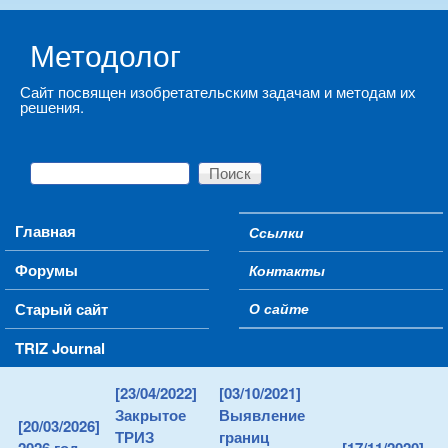
Skip to main content
Методолог
Сайт посвящен изобретательским задачам и методам их
решения.
Поиск
Форма поиска
Main menu
Главная
Ссылки
Secondary menu
Форумы
Контакты
Старый сайт
О сайте
TRIZ Journal
[23/04/2022]
[03/10/2021]
Закрытое
Выявление
[20/03/2026]
ТРИЗ
границ