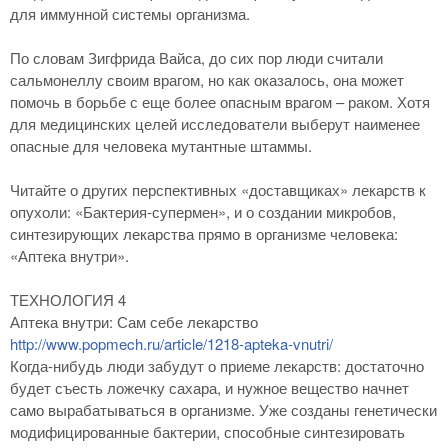
для иммунной системы организма.
По словам Зигфрида Вайса, до сих пор люди считали
сальмонеллу своим врагом, но как оказалось, она может
помочь в борьбе с еще более опасным врагом – раком. Хотя
для медицинских целей исследователи выберут наименее
опасные для человека мутантные штаммы.
Читайте о других перспективных «доставщиках» лекарств к
опухоли: «Бактерия-супермен», и о создании микробов,
синтезирующих лекарства прямо в организме человека:
«Аптека внутри».
ТЕХНОЛОГИЯ 4
Аптека внутри: Сам себе лекарство
http://www.popmech.ru/article/1218-apteka-vnutri/
Когда-нибудь люди забудут о приеме лекарств: достаточно
будет съесть ложечку сахара, и нужное вещество начнет
само вырабатываться в организме. Уже созданы генетически
модифицированные бактерии, способные синтезировать