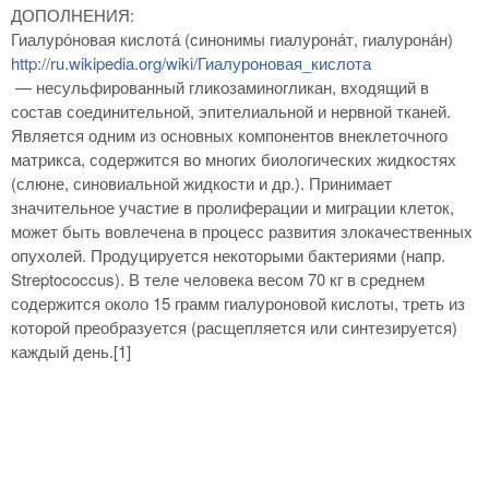
ДОПОЛНЕНИЯ:
Гиалуро́новая кислота́ (синонимы гиалурона́т, гиалурона́н)
http://ru.wikipedia.org/wiki/Гиалуроновая_кислота
— несульфированный гликозаминогликан, входящий в
состав соединительной, эпителиальной и нервной тканей.
Является одним из основных компонентов внеклеточного
матрикса, содержится во многих биологических жидкостях
(слюне, синовиальной жидкости и др.). Принимает
значительное участие в пролиферации и миграции клеток,
может быть вовлечена в процесс развития злокачественных
опухолей. Продуцируется некоторыми бактериями (напр.
Streptococcus). В теле человека весом 70 кг в среднем
содержится около 15 грамм гиалуроновой кислоты, треть из
которой преобразуется (расщепляется или синтезируется)
каждый день.[1]