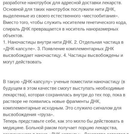
разработке нанотрубок для адресной доставки лекарств.
Основной для таких нанотрубок послужили нити ДНК,
выделенные из своего естественного «местообитания».
Вместо того, чтобы служить носителем генетического кода,
спираль ДНК превращается в носитель наноразмерных
объектов.
1. Наночастицы внутри нити ДНК. 2. Отдельная частица в
«ДНК-капсуле». 3. Появление комплементарных ДНК
высвобождает наночастицу. 4. Частицы высвобождены и
могут действовать
В такую «ДНК-капсулу» ученые поместили наночастицу (в
будущем в этом качестве смогут выступать необходимые
лекарства), которая сохранялась внутри до тех пор, пока в
растворе не появились новые фрагменты ДНК,
комплементарные исходным. Это служило сигналом для
высвобождения «груза».
Теперь представьте себе, как это могло бы действовать в
медицине. Больной раком получает порцию лекарства,
заключенного в такие «ДНК-капсулы». Лекарство остается в