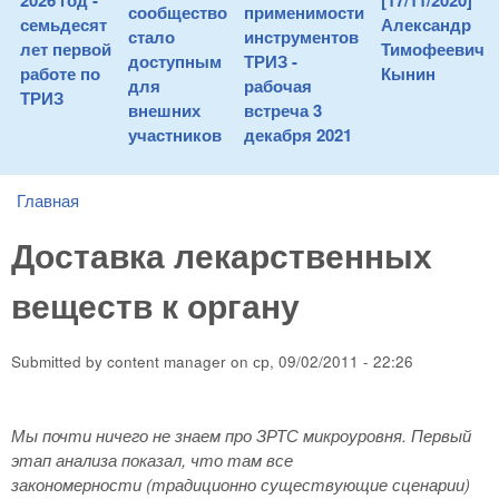
2026 год -
[17/11/2020]
сообщество
применимости
семьдесят
Александр
стало
инструментов
лет первой
Тимофеевич
доступным
ТРИЗ -
работе по
Кынин
для
рабочая
ТРИЗ
внешних
встреча 3
участников
декабря 2021
Главная
You are here
Доставка лекарственных
веществ к органу
Submitted by
content manager
on
ср, 09/02/2011 - 22:26
Мы почти ничего не знаем про ЗРТС микроуровня. Первый
этап анализа показал, что там все
закономерности (традиционно существующие сценарии)