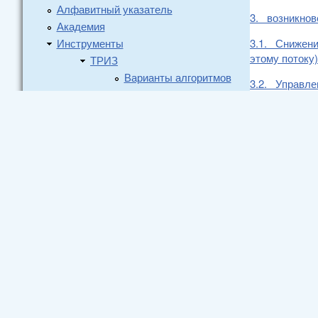
Алфавитный указатель
3. возникнов
Академия
Инструменты
3.1. Снижени
этому потоку
ТРИЗ
Варианты алгоритмов
3.2. Управле
Информация МА ТРИЗ
3.3. Управле
Как продавать ТРИЗ
Кафедра прогнозов
3.3.1. Форми
Контрольный гвоздь
4. Канал пот
Конференция
Размышления
5. Управлени
Статьи и письма
"Методологу"
5.1. Канализ
Форумы и конференции
5.2. Утилиза
ASIA TRIZCON2009
«Теория и практика
5.2.1. Испол
решения задач на
5.2.2. Утили
предприятиях»
Москва 2009
5.2.2.1. Исп