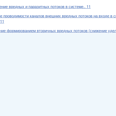
ение вредных и паразитных потоков в системе.. 11
е проводимости каналов внешних вредных потоков на входе в 
)11
ние формированием вторичных вредных потоков (снижение удел
ние формированием паразитных потоков. 12
рование паразитного потока как признак противоречия. 13
ока как основной инструмент управления потоком.. 14
е каналом вредных потоков.. 15
ация вредных потоков - повышение проводимости каналов удале
ция вторичных вредных и паразитных потоков. 16
ьзование вторичного потока внутри системы.. 17
зация паразитных потоков. 17
ользование производственного брака в качестве возвратных о