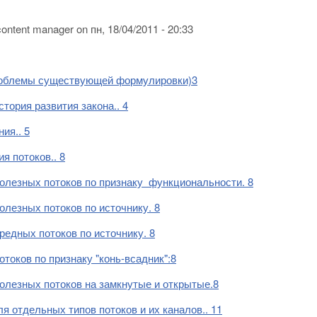
content manager
on
пн, 18/04/2011 - 20:33
роблемы существующей формулировки)3
тория развития закона.. 4
ия.. 5
я потоков.. 8
олезных потоков по признаку функциональности. 8
олезных потоков по источнику. 8
редных потоков по источнику. 8
токов по признаку "конь-всадник":8
олезных потоков на замкнутые и открытые.8
я отдельных типов потоков и их каналов.. 11