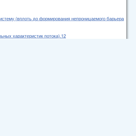
систему (вплоть до формирования непроницаемого барьера
ьных характеристик потока).12
ния вредных потоков, движущихся внутри системы.. 16
тходов. 17