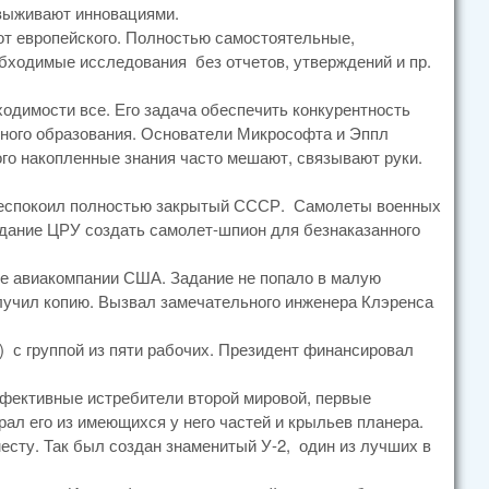
 выживают инновациями.
от европейского. Полностью самостоятельные,
бходимые исследования без отчетов, утверждений и пр.
одимости все. Его задача обеспечить конкурентность
ного образования. Основатели Микрософта и Эппл
ого накопленные знания часто мешают, связывают руки.
 беспокоил полностью закрытый СССР. Самолеты военных
задание ЦРУ создать самолет-шпион для безнаказанного
ие авиакомпании США. Задание не попало в малую
олучил копию. Вызвал замечательного инженера Клэренса
») с группой из пяти рабочих. Президент финансировал
ффективные истребители второй мировой, первые
ал его из имеющихся у него частей и крыльев планера.
месту. Так был создан знаменитый У-2, один из лучших в