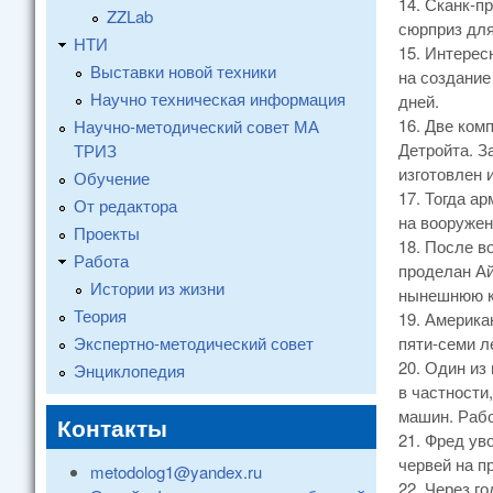
14. Сканк-п
ZZLab
сюрприз для
НТИ
15. Интерес
Выставки новой техники
на создание
Научно техническая информация
дней.
16. Две ком
Научно-методический совет МА
Детройта. З
ТРИЗ
изготовлен 
Обучение
17. Тогда а
От редактора
на вооружен
Проекты
18. После в
Работа
проделан Ай
Истории из жизни
нынешнюю к
Теория
19. Америка
Экспертно-методический совет
пяти-семи л
20. Один из
Энциклопедия
в частности
машин. Рабо
Контакты
21. Фред ув
червей на п
metodolog1@yandex.ru
22. Через г