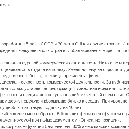
атель.
роработал 15 лет в СССР и 30 лет в США и других странах. Ин
ределят конкурентность стран в глобализованном мире. На пол
а запада в суровой коммерческой деятельности. Никого не инте
 оценивается в отдаче на пользу. Уменя ни разу не спросили д
средственного босса, но и вице-президента фирмы.
пецифика – секретность коммерческой деятельности. За публика
дит только устаревшая информация, известная всем или потер
офессоров и специалистов - устаревший, известный всем опыт.
рм держут свежую информацию близко к сердцу. При увольнени
в ущерб. Я дал такую подписку на 10 лет.
ский инженер многообразен. В больших фирмах его функции огра
гламентируемой при найме документом «Описание позиции».
ких фирмах – функции безграничны. 80% американских компаний