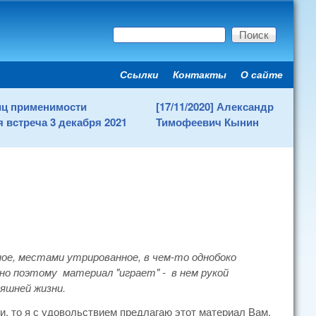
Поиск
Форма поиска
Ссылки
Контакты
О сайте
Secondary menu
ниц применимости
[17/11/2020] Александр
 встреча 3 декабря 2021
Тимофеевич Кынин
ное, местами утрированное, в чем-то однобоко
но поэтому материал "играет" - в нем рукой
яшней жизни.
и, то я с удовольствием предлагаю этот материал Вам,