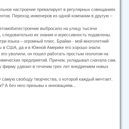
ельное настроение превалирует в регулярных совещаниях
нтов. Переход инженеров из одной компании в другую –
автомобилестроение выбросило на улицу тысячи
, следовательно их знания и агрессивность подавлены.
 три языка – огромный плюс. Брайан - мой многолетний
ы в США, да и в Южной Америке его хорошо знали.
его уволили, он пошел работать простым геологом на
имических предприятий. Причем, укладывал сначала сам.
 фирму удвоил в течении трех лет внедрением новых
 самую свободу творчества, о которой каждый мечтает.
? А без него призывы к инновациям...