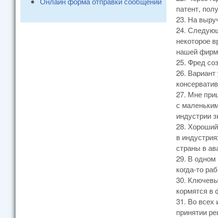
Онлайн форма отправки сообщений
патент, пол
23. На выру
24. Следующ
некоторое в
нашей фирме
25. Фред со
26. Вариант
консерватив
27. Мне при
с маленьким
индустрии з
28. Хороший
в индустрия
страны в ав
29. В одном
когда-то ра
30. Ключевы
кормятся в 
31. Во всех
принятии ре