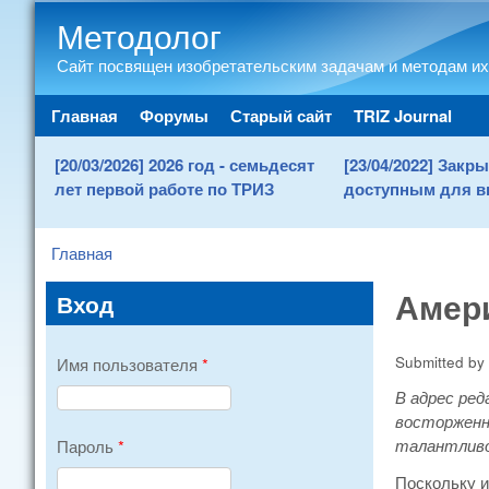
Методолог
Сайт посвящен изобретательским задачам и методам их
Main menu
Главная
Форумы
Старый сайт
TRIZ Journal
[20/03/2026] 2026 год - семьдесят
[23/04/2022] Зак
лет первой работе по ТРИЗ
доступным для в
Главная
You are here
Амер
Вход
Submitted by
Имя пользователя
*
В адрес ред
восторженно
талантливо
Пароль
*
Поскольку и