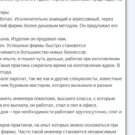
тиры.
аботал. Исключительно знающий и агрессивный, через
делий фирмы более дешевым методом. Он предложил его
сына. Изделия он продавал нам.
ычен. Успешные фирмы быстро становятся
ачинается большинство новых бизнессов.
м опыте, я пошел чуть дальше, работая при изготовлении
акая практика сократила время на изготовление вдвое. В
етода.
але зарплат, так же как и другие специалисты, известные
тним буровым мастером, которого вызывали в разные
нанять инженера помоложе, высшего класса, с которым
 его выгнала, он работал, спал и пил в офисе.
дня – при необходимости работают круглосуточно, спят и
неров-практиков, на опыт которых можно положиться при
кой фирмы. Часто такой инженер становится независимым