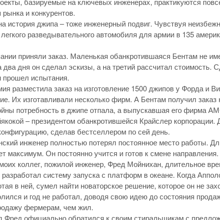
роекты, базируемые на ключевых инженерах, практикуются пов
 рынка и конкурентов.
на история джипа – тоже инженерный подвиг. Чувствуя неизбеж
 легкого разведывательного автомобиля для армии в 135 амери
пании приняли заказ. Маленькая обанкротившаяся Бентам не им
а два дня он сделал эскизы, а на третий рассчитал стоимость.
и прошел испытания.
рмия разместила заказ на изготовление 1500 джипов у Форда и 
ие. Их изготавливали несколько фирм. А Бентам получил заказ 
ойны потребность в джипе отпала, а выпускавшая его фирма А
якокой – президентом обанкротившейся Крайслер корпорации.
онфигурацию, сделав бестселлером по сей день.
нский инженер полностью потерял постоянное место работы. Дли
ет максимум. Он постоянно учится и готов к смене направления.
 моих коллег, пожилой инженер, Фред Мойнихан, длительное вре
, разработал систему запуска с платформ в океане. Когда Аппо
тая в ней, сумел найти новаторское решение, которое он не зах
олился и год не работал, доводя свою идею до состояния прод
родажу фермерам, чем жил.
од Фред официально обратился к своим стиральщикам с предлож