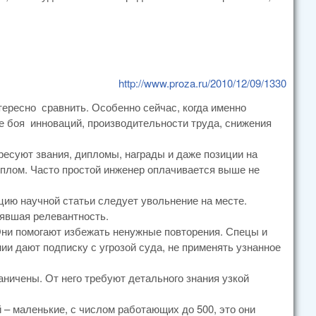
http://www.proza.ru/2010/12/09/1330
тересно сравнить. Особенно сейчас, когда именно
е боя инноваций, производительности труда, снижения
ресуют звания, дипломы, награды и даже позиции на
иплом. Часто простой инженер оплачивается выше не
цию научной статьи следует увольнение на месте.
явшая релевантность.
 Они помогают избежать ненужные повторения. Спецы и
и дают подписку с угрозой суда, не применять узнанное
ничены. От него требуют детального знания узкой
 – маленькие, с числом работающих до 500, это они