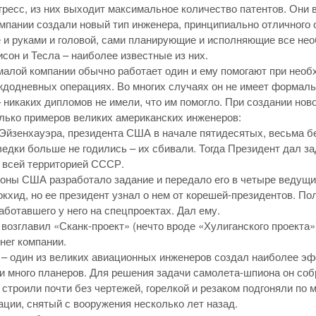
гресс, из них выходит максимальное количество патентов. Они
мпании создали новый тип инженера, принципиально отличного 
и руками и головой, сами планирующие и исполняющие все нео
сон и Тесла – наиболее известные из них.
малой компании обычно работает один и ему помогают при необх
додневных операциях. Во многих случаях он не имеет формаль
 никаких дипломов не имели, что им помогло. При создании нов
олько примеров великих американских инженеров:
 Эйзенхауэра, президента США в начале пятидесятых, весьма
ведки больше не годились – их сбивали. Тогда Президент дал 
 всей территорией СССР.
оны США разработало задание и передало его в четыре ведущ
кхид, но ее президент узнал о нем от корешей-президентов. П
аботавшего у него на спецпроектах. Дал ему.
 возглавил «Сканк-проект» (нечто вроде «Хулиганского проекта
енег компании.
 – один из великих авиационных инженеров создал наиболее э
и много планеров. Для решения задачи самолета-шпиона он собр
 строили почти без чертежей, горелкой и резаком подгоняли по 
ации, снятый с вооружения несколько лет назад.