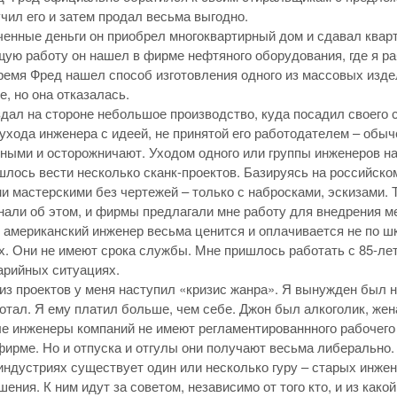
учил его и затем продал весьма выгодно.
ченные деньги он приобрел многоквартирный дом и сдавал квар
ую работу он нашел в фирме нефтяного оборудования, где я р
ремя Фред нашел способ изготовления одного из массовых из
, но она отказалась.
здал на стороне небольшое производство, куда посадил своего 
 ухода инженера с идеей, не принятой его работодателем – об
ными и осторожничают. Уходом одного или группы инженеров н
шлось вести несколько сканк-проектов. Базируясь на российско
и мастерскими без чертежей – только с набросками, эскизами. Т
нали об этом, и фирмы предлагали мне работу для внедрения м
 американский инженер весьма ценится и оплачивается не по шк
х. Они не имеют срока службы. Мне пришлось работать с 85-ле
арийных ситуациях.
 из проектов у меня наступил «кризис жанра». Я вынужден был 
ботал. Я ему платил больше, чем себе. Джон был алкоголик, жена
е инженеры компаний не имеют регламентированнного рабочего 
фирме. Но и отпуска и отгулы они получают весьма либерально.
 индустриях существует один или несколько гуру – старых инже
шения. К ним идут за советом, независимо от того кто, и из ка