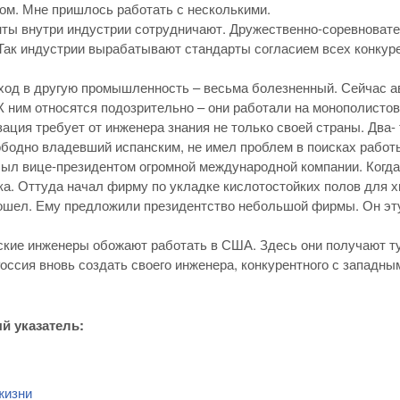
ом. Мне пришлось работать с несколькими.
нты внутри индустрии сотрудничают. Дружественно-соревноват
Так индустрии вырабатывают стандарты согласием всех конкуре
еход в другую промышленность – весьма болезненный. Сейчас 
К ним относятся подозрительно – они работали на монополистов
зация требует от инженера знания не только своей страны. Два-
ободно владевший испанским, не имел проблем в поисках работ
был вице-президентом огромной международной компании. Когда 
а. Оттуда начал фирму по укладке кислотостойких полов для х
ошел. Ему предложили президентство небольшой фирмы. Он эту
ские инженеры обожают работать в США. Здесь они получают ту
оссия вновь создать своего инженера, конкурентного с западным
й указатель:
жизни