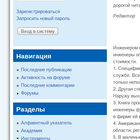
дорогой чит
Зарегистрироваться
Редактор
Запросить новый пароль
Инженером п
Навигация
инженеры оп
стоимости.
1. Специфик
Последние публикации
службе. Все
Активность на форуме
только непо
Последние комментарии
2. Другая с
Форумы
Наружу выхо
3. Книги пр
Разделы
инженеры фи
в фирме ей 
Алфавитный указатель
4. Американ
области, ре
Академия
5. В малень
Инструменты