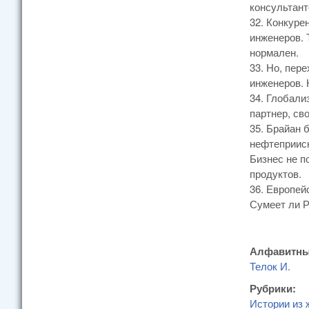
консультант
32. Конкуре
инженеров. 
нормален.
33. Но, пер
инженеров. 
34. Глобали
партнер, св
35. Брайан 
нефтеприиск
Бизнес не п
продуктов.
36. Европей
Сумеет ли Р
Алфавитны
Телок И.
Рубрики:
Истории из 