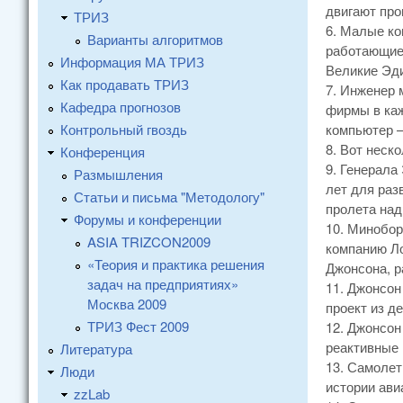
двигают про
ТРИЗ
6. Малые ко
Варианты алгоритмов
работающие 
Информация МА ТРИЗ
Великие Эди
Как продавать ТРИЗ
7. Инженер 
Кафедра прогнозов
фирмы в каж
Контрольный гвоздь
компьютер –
8. Вот неск
Конференция
9. Генерала
Размышления
лет для раз
Статьи и письма "Методологу"
пролета над
Форумы и конференции
10. Минобор
ASIA TRIZCON2009
компанию Ло
«Теория и практика решения
Джонсона, р
задач на предприятиях»
11. Джонсон
Москва 2009
проект из д
ТРИЗ Фест 2009
12. Джонсон
реактивные 
Литература
13. Самолет
Люди
истории ави
zzLab