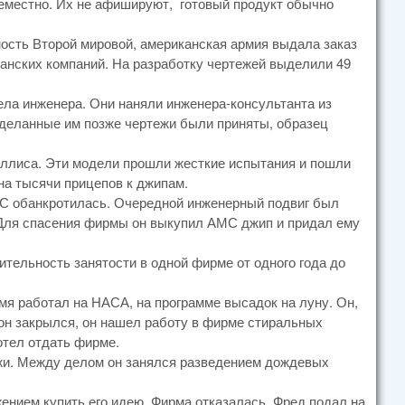
семестно. Их не афишируют, готовый продукт обычно
ность Второй мировой, американская армия выдала заказ
канских компаний. На разработку чертежей выделили 49
ела инженера. Они наняли инженера-консультанта из
 Сделанные им позже чертежи были приняты, образец
Виллиса. Эти модели прошли жесткие испытания и пошли
на тысячи прицепов к джипам.
МС обанкротилась. Очередной инженерный подвиг был
 Для спасения фирмы он выкупил АМС джип и придал ему
тельность занятости в одной фирме от одного года до
мя работал на НАСА, на программе высадок на луну. Он,
лон закрылся, он нашел работу в фирме стиральных
отел отдать фирме.
ажи. Между делом он занялся разведением дождевых
ением купить его идею. Фирма отказалась, Фред подал на