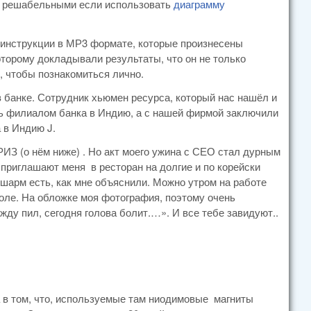
не решабельными если использовать
диаграмму
 инструкции в МР3 формате, которые произнесены
оторому докладывали результаты, что он не только
н, чтобы познакомиться лично.
 банке. Сотрудник хьюмен ресурса, который нас нашёл и
ть филиалом банка в Индию, а с нашей фирмой заключили
 в Индию J.
ИЗ (о нём ниже) . Но акт моего ужина с СЕО стал дурным
 приглашают меня в ресторан на долгие и по корейски
шарм есть, как мне объяснили. Можно утром на работе
толе. На обложке моя фотография, поэтому очень
жду пил, сегодня голова болит.…». И все тебе завидуют..
 в том, что, используемые там ниодимовые магниты