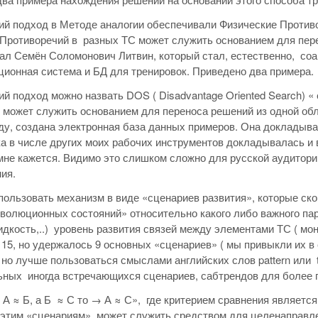
й подход в Методе аналогии обеспечивали Физические Противо
Противоречий в разных ТС может служить основанием для пере
ал Семён Соломонович Литвин, который стал, естественно, соа
ионная система и БД для тренировок. Приведено два примера.
й подход можно назвать DOS ( Disadvantage Oriented Search) 
 может служить основанием для переноса решений из одной обл
ду, создана электронная база данных примеров. Она докладыва
а в числе других моих рабочих инструментов докладывалась и в
 мне кажется. Видимо это слишком сложно для русской аудитори
ия.
пользовать механизм в виде «сценариев развития», которые ск
волюционных состояний» относительно какого либо важного пар
 жидкость,..) уровень развития связей между элементами ТС ( мо
15, но удержалось 9 основных «сценариев» ( мы привыкли их в
 но лучше пользоваться смыслами английских слов pattern или tre
ных иногда встречающихся сценариев, сабтрендов для более 
и А ≈ Б, а Б ≈ С то → А ≈ С», где критерием сравнения являетс
этим «сценариям» может служить средством для целенаправлен