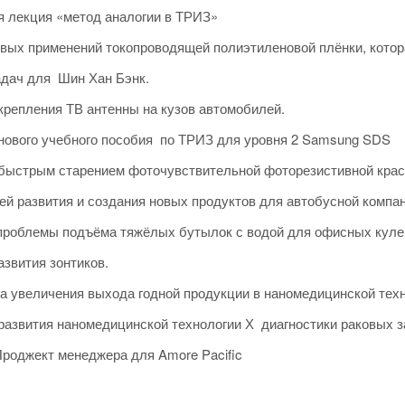
я лекция «метод аналогии в ТРИЗ»
овых применений токопроводящей полиэтиленовой плёнки, котор
адач для Шин Хан Бэнк.
крепления ТВ антенны на кузов автомобилей.
нового учебного пособия по ТРИЗ для уровня 2 Samsung SDS
 быстрым старением фоточувствительной фоторезистивной крас
тей развития и создания новых продуктов для автобусной компа
проблемы подъёма тяжёлых бутылок с водой для офисных куле
азвития зонтиков.
а увеличения выхода годной продукции в наномедицинской тех
 развития наномедицинской технологии Х диагностики раковых 
Проджект менеджера для Amore Pacific