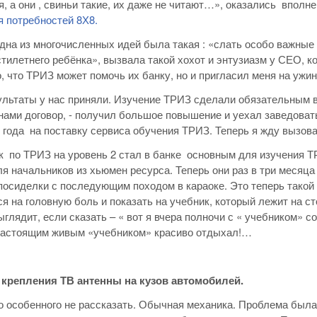
, а они , свиньи такие, их даже не читают…», оказались впол
 потребностей 8Х8.
дна из многочисленных идей была такая : «слать особо важные
тилетнего ребёнка», вызвала такой хохот и энтузиазм у СЕО, к
о, что ТРИЗ может помочь их банку, но и пригласил меня на ужи
ультаты у нас приняли. Изучение ТРИЗ сделали обязательным в
нами договор, - получил большое повышение и уехал заведова
3 года на поставку сервиса обучения ТРИЗ. Теперь я жду вызова
 по ТРИЗ на уровень 2 стал в банке основным для изучения ТР
я начальников из хьюмен ресурса. Теперь они раз в три месяца
сиделки с последующим походом в караоке. Это теперь такой 
я на головную боль и показать на учебник, который лежит на с
глядит, если сказать – « вот я вчера полночи с « учебником» со
 настоящим живым «учебником» красиво отдыхал!…
 крепления ТВ антенны на кузов автомобилей.
о особенного не рассказать. Обычная механика. Проблема была