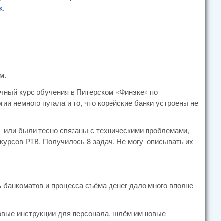
к
.
м.
ичный курс обучения в Питерском «Финэке» по
и немного пугала и то, что корейские банки устроены не
е: или были тесно связаны с техническими проблемами,
 курсов РТВ. Получилось 8 задач. Не могу описывать их
ь банкоматов и процесса съёма денег дало много вполне
новые инструкции для персонала, шлём им новые