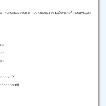
ая используется в производстве кабельной продукции.
ки.
нии
ров.
нологии Х
заболеваний