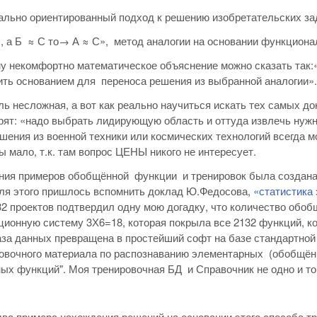
ально ориентированный подход к решению изобретательских за
Б, а Б ≈ С то→ А ≈ С», метод аналогии на основании функциона
му некомфортно математическое объяснение можно сказать та
ть основанием для переноса решения из выбранной аналогии».
ь несложная, а вот как реально научиться искать тех самых д
рят: «надо выбрать лидирующую область и оттуда извлечь нужн
ешения из военной техники или космических технологий всегда 
ды мало, т.к. там вопрос ЦЕНЫ никого не интересует.
ия примеров обобщённой функции и тренировок была создана э
ля этого пришлось вспомнить доклад Ю.Федосова,
«статистика
32 проектов подтвердил одну мою догадку, что количество обоб
ионную систему 3Х6=18, которая покрыла все 2132 функций, к
аза данных превращена в простейший софт на базе стандартной
овочного материала по распознаванию элементарных (обобщён
ых функций". Моя тренировочная БД и Справочник не одно и то 
ва примера нахождения решений на основании этого способа тр