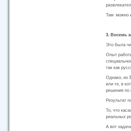
развлекате
Там можно и
3. Восемь 
Это была чи
Опыт работы
специальнос
так как русс
Однако, из 
или те, в к
решения по 
Результат п
То, что кас
реальных ре
А вот задач