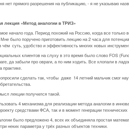
еня нет прямого разрешения на публикацию, - я не указываю наз
ая лекция «Метод аналогии в ТРИЗ»
мое начало года. Период похожий на Россию, когда все только 
 Мне было поручено приготовить лекцию на 2 часа для потенц
в чём суть, удобство и эффективность многих новых инструмен
нциальных клиентов на слуху в это время было слово FOS (Funct
аге, да забыли про овраги, а по ним ходить. Все хлопали в лад
а практике.
попросили сделать так, чтобы даже 14 летний мальчик смог на
бретательства.
ысл лекции получился такой.
ьзовать 4 механизма для реализации метода аналогии в иннов
проекту средствами ФСА, так и в момент генерации технических
логии было предложено 4, всех их объединяла простая математ
о три неких параметра у трёх разных объектов техники.