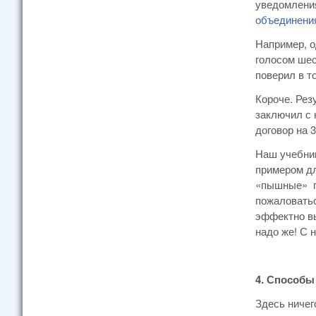
уведомления
объединения
Например, о
голосом шес
поверил в т
Короче. Рез
заключил с 
договор на 
Наш учебник
примером дл
«пышные» по
пожаловатьс
эффектно вы
надо же! С
4. Способы
Здесь ничег