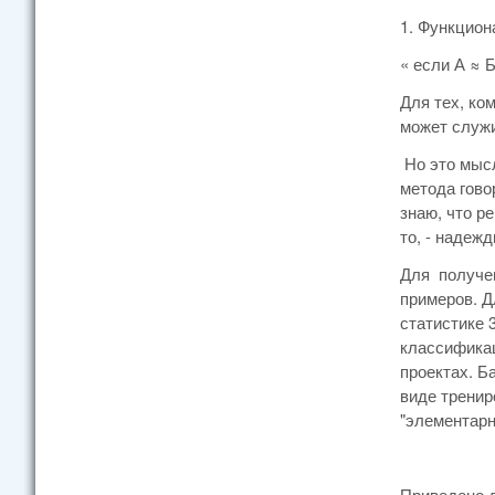
1. Функцион
« если А ≈ 
Для тех, ко
может служи
Но это мысл
метода гово
знаю, что р
то, - надеж
Для получен
примеров. Д
статистике 
классификац
проектах. Б
виде тренир
"элементарн
Приведено д