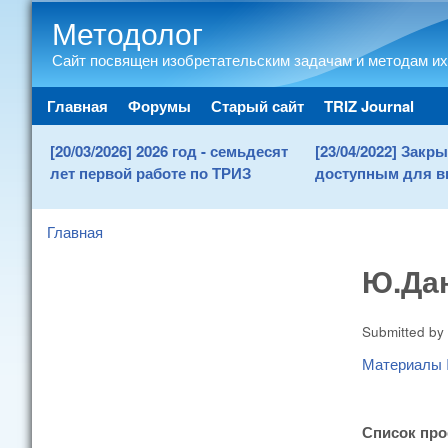
Методолог
Сайт посвящен изобретательским задачам и методам их
Main menu
Главная
Форумы
Старый сайт
TRIZ Journal
[20/03/2026] 2026 год - семьдесят
[23/04/2022] Зак
лет первой работе по ТРИЗ
доступным для в
Главная
You are here
Ю.Дан
Submitted by
Материалы I
Список про