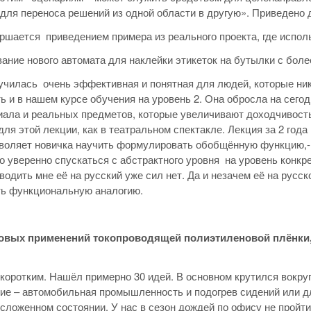
для переноса решений из одной области в другую». Приведено 
ршается приведением примера из реального проекта, где испо
ание нового автомата для наклейки этикеток на бутылки с бол
чилась очень эффективная и понятная для людей, которые ник
ь и в нашем курсе обучения на уровень 2. Она обросла на сег
ала и реальных предметов, которые увеличивают доходчивост
для этой лекции, как в театральном спектакле. Лекция за 2 год
воляет новичка научить формулировать обобщённую функцию,- 
го уверенно спускаться с абстрактного уровня на уровень конк
еводить мне её на русский уже сил нет. Да и незачем её на русс
ть функциональную аналогию.
новых применений токопроводящей полиэтиленовой плёнки,
коротким. Нашёл примерно 30 идей. В основном крутился вокруг
ие – автомобильная промышленность и подогрев сидений или д
сложенном состоянии. У нас в сезон дождей по офису не пройт