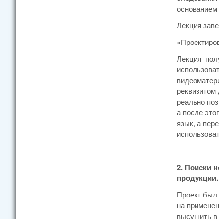
основанием 
Лекция заве
«Проектиров
Лекция полу
использоват
видеоматери
реквизитом 
реально поз
а после это
язык, а пер
использова
2. Поиски 
продукции.
Проект был 
на применен
высушить в 