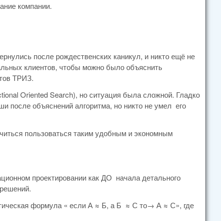
вание компании.
вернулись после рождественских каникул, и никто ещё не
иальных клиентов, чтобы можно было объяснить
тов ТРИЗ.
ional Oriented Search), но ситуация была сложной. Гладко
оши после объяснений алгоритма, но никто не умел его
учиться пользоваться таким удобным и экономным
ационном проектировании как ДО начала детального
 решений.
ическая формула « если А ≈ Б, а Б ≈ С то→ А ≈ С», где