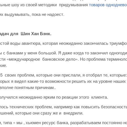
льные шоу из своей методики придумывания
товаров одноднево
х выдумывать, пока не надоест.
задач для Шин Хан Бэнк.
стой воды авантюра, которая неожиданно закончилась триумфо
 с банками у меня большой. Я даже когда то закончил одногод
ти «международное банковское дело». Но проблема терминологи
кие.
35 своих проблем, которые они прислали, я отобрал те, которы
оторых я видел какие-то возможности решить их на уровне наших
вполне понятным причинам..
олучился неожиданно ярким по реакции этого клиента.
алось технических проблем, например как повысить безопасност
шений, которые они сразу же и внедрили.
и, типа « мы , хьюмен ресурс банка, разрабатываем постоянно 