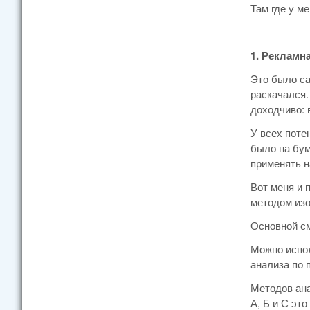
Там где у м
1. Рекламн
Это было са
раскачался.
доходчиво: 
У всех поте
было на бум
применять н
Вот меня и 
методом изо
Основной см
Можно испол
анализа по 
Методов ана
А, Б и С эт