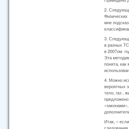
2. Следующи
Физических 
мне подсказ
классификац
3. Следующи
в разных ТС
в 2007ом го
Эта методик
понята, как
использован
4. Можно ис
вероятных э
тело, газ ,
предложено 
«законами»,
дополнитель
Итак, « есл
следования 