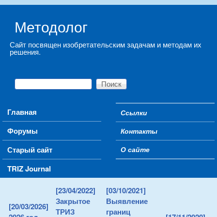
Skip to main content
Методолог
Сайт посвящен изобретательским задачам и методам их
решения.
Поиск
Форма поиска
Main menu
Главная
Ссылки
Secondary menu
Форумы
Контакты
Старый сайт
О сайте
TRIZ Journal
[23/04/2022]
[03/10/2021]
Закрытое
Выявление
[20/03/2026]
ТРИЗ
границ