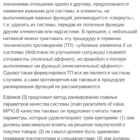
значениями отношения одного к другому, предполагаются
наименее важными для системы, а элементы, не
выполняющие важных функций, рекомендуется «свернуть»,
т.е. удалить из системы, передав их полезные функции
другим элементам или надсистеме. В принципе, с небольшой
натяжкой можно трактовать эту процедуру в терминах
технического противоречия (ТП): «
удаление элемента Х из
системы (действие по улучшению ситуации) снижает
стоимость (полезный эффект), но приводит к потере
выполняемых им функций (нежелательный эффект)
».
Однако такая формулировка ТП все же является частным
случаем, а сами противоречия как таковые в процедуре
ранжирования функций не рассматриваются.
Ефимов [3] предложил метод ранжирования главных
параметров качества системы (main parameters of value,
MPV).В качестве таковых он предложил считать такие
параметры, которые удовлетворяют трем критериям: (1) они
должны максимально влиять на решение покупателей о
покупке товара; (2) их смысл должен быть одинаково
понимаем покупателями и специалистами; (3) они должны