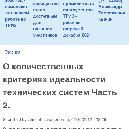
2026 год -
[17/11/2020]
сообщество
применимости
семьдесят
Александр
стало
инструментов
лет первой
Тимофеевич
доступным
ТРИЗ -
работе по
Кынин
для
рабочая
ТРИЗ
внешних
встреча 3
участников
декабря 2021
Главная
You are here
О количественных
критериях идеальности
технических систем Часть
2.
Submitted by
content manager
on
вт, 02/10/2012 - 22:26
О количественных критериях идеальности технических