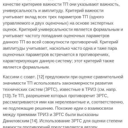
качестве критериев важности ТП они указывают важность,
универсальность и амплитуду. Критерий важности
учитывает вклад всех трех параметров ТП (одного
управляемого и двух оценочных) на основе экспертных
оценок. Критерий универсальности является формальным и
учитывает частоту попадания оценочных параметров
данного ТП во всей совокупности противоречий. Критерий
амплитуды учитывает, насколько часто одна и таже пара
оценочных параметров встречается в противоречиях,
характеризующих данную систему; этот критерий также
является формальным.
Кассини с соавт. [12] предложили при оценке сравнительной
значимости ТП использовать закономерности развития
технических систем (ЗРТС), известные в ТРИЗ (см. напр.
[13]).Те ТП, разрешение которых противоречит ЗРТС,
рассматриваются ими как нерелевантные и, соответственно,
не подлежащие решению. Похожие идеи о взаимосвязи
между приемами ТРИЗ и ЗРТС были высказаны
Даниловским [14]. Использование ЗРТС для оценки степени
важности противоречий представляется автору