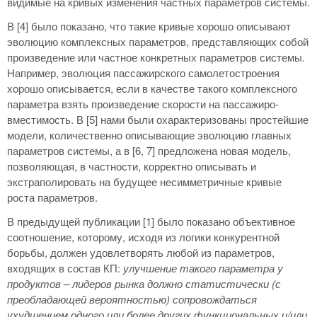
видимые на кривых изменения частных параметров системы.
В [4] было показано, что такие кривые хорошо описывают
эволюцию комплексных параметров, представляющих собой
произведение или частное конкретных параметров системы.
Например, эволюция пассажирского самолетостроения
хорошо описывается, если в качестве такого комплексного
параметра взять произведение скорости на пассажиро-
вместимость. В [5] нами были охарактеризованы простейшие
модели, количественно описывающие эволюцию главных
параметров системы, а в [6, 7] предложена новая модель,
позволяющая, в частности, корректно описывать и
экстраполировать на будущее несимметричные кривые
роста параметров.
В предыдущей публикации [1] было показано объективное
соотношение, которому, исходя из логики конкурентной
борьбы, должен удовлетворять любой из параметров,
входящих в состав КП:
улучшение такого параметра у
продуктов – лидеров рынка должно статистически (с
преобладающей вероятностью) сопровождаться
ухудшением одного или более других функциональных и/или