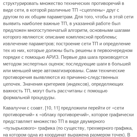
структурировать множество технических противоречий в
виде сети, в которой различные ТП «сцеплены» друг с
другом по их общим параметрам. Для того, чтобы в этой сети
выявить наиболее важные ТП, в указанной работе был
предложен многоступенчатый алгоритм, основными шагами
которого являются: описание комплексной проблемы;
извлечение параметров; построение сети ТП и определение
тех из них, которые должны быть решены в первоочередном
порядке с помощью АРИЗ. Первые два шага производятся
методом экспертных оценок; последующие шаги в большей
или меньшей мере автоматизированы. Сами технические
противоречия выявляются из причинно-следственных
цепочек. Значения критериев (индексов), определяющих
важность ТП, могут быть рассчитаны с помощью
формальной процедуры.
Кавалуччи с соавт. [10, 11] предложили перейти от «сети
противоречий» к «облаку противоречий», которое графически
представляет множество ТП в виде двумерного
«пузырькового» графика (по существу, трехмерного графика,
на котором одна из координат выражена размером точек). В