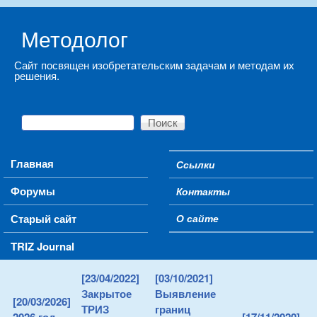
Skip to main content
Методолог
Сайт посвящен изобретательским задачам и методам их
решения.
Поиск
Форма поиска
Main menu
Главная
Ссылки
Secondary menu
Форумы
Контакты
Старый сайт
О сайте
TRIZ Journal
[23/04/2022]
[03/10/2021]
Закрытое
Выявление
[20/03/2026]
ТРИЗ
границ