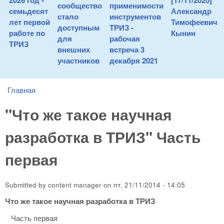
2026 год -
[17/11/2020]
сообщество
применимости
семьдесят
Александр
стало
инструментов
лет первой
Тимофеевич
доступным
ТРИЗ -
работе по
Кынин
для
рабочая
ТРИЗ
внешних
встреча 3
участников
декабря 2021
Главная
You are here
"Что же такое научная
разработка в ТРИЗ" Часть
первая
Submitted by
content manager
on
пт, 21/11/2014 - 14:05
Что же такое научная разработка в ТРИЗ
Часть первая