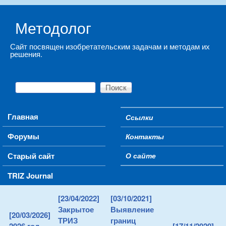
Skip to main content
Методолог
Сайт посвящен изобретательским задачам и методам их
решения.
Поиск
Форма поиска
Main menu
Главная
Ссылки
Secondary menu
Форумы
Контакты
Старый сайт
О сайте
TRIZ Journal
[23/04/2022]
[03/10/2021]
Закрытое
Выявление
[20/03/2026]
ТРИЗ
границ