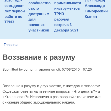
2026 год -
[17/11/2020]
сообщество
применимости
семьдесят
Александр
стало
инструментов
лет первой
Тимофеевич
доступным
ТРИЗ -
работе по
Кынин
для
рабочая
ТРИЗ
внешних
встреча 3
участников
декабря 2021
Главная
You are here
Воззвание к разуму
Submitted by
content manager
on
сб, 07/08/2010 - 07:20
Воззвание к разуму в двух частях, с наездом и эпилогом.
Содержит ответы на извечные вопросы «Что делать?» и
«Кто виноват?» Исполнено в разговорной стилистике для
снижения общего эмоционального накала.