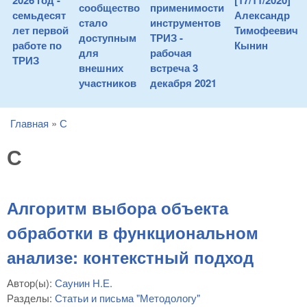
2026 год -
[17/11/2020]
сообщество
применимости
семьдесят
Александр
стало
инструментов
лет первой
Тимофеевич
доступным
ТРИЗ -
работе по
Кынин
для
рабочая
ТРИЗ
внешних
встреча 3
участников
декабря 2021
Главная
»
С
You are here
С
Алгоритм выбора объекта
обработки в функциональном
анализе: контекстный подход
Автор(ы):
Саунин Н.Е.
Разделы:
Статьи и письма "Методологу"