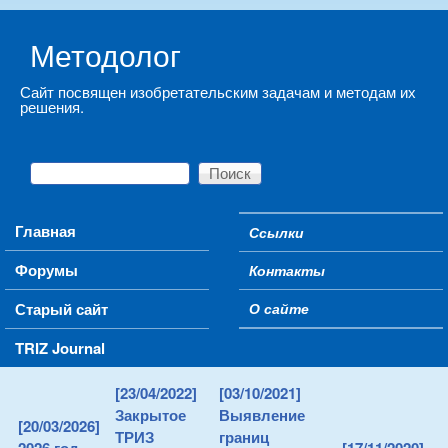
Skip to main content
Методолог
Сайт посвящен изобретательским задачам и методам их
решения.
Поиск
Форма поиска
Main menu
Главная
Ссылки
Secondary menu
Форумы
Контакты
Старый сайт
О сайте
TRIZ Journal
[23/04/2022]
[03/10/2021]
Закрытое
Выявление
[20/03/2026]
ТРИЗ
границ