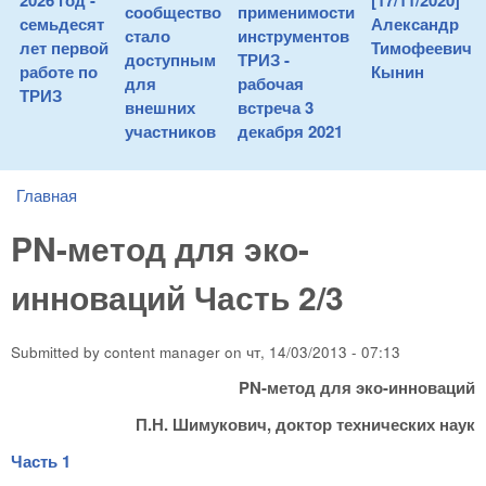
2026 год -
[17/11/2020]
сообщество
применимости
семьдесят
Александр
стало
инструментов
лет первой
Тимофеевич
доступным
ТРИЗ -
работе по
Кынин
для
рабочая
ТРИЗ
внешних
встреча 3
участников
декабря 2021
Главная
You are here
PN-метод для эко-
инноваций Часть 2/3
Submitted by
content manager
on
чт, 14/03/2013 - 07:13
PN
-метод для эко-инноваций
П.Н. Шимукович, доктор технических наук
Часть 1