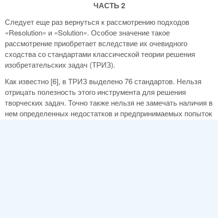
ЧАСТЬ 2
Следует еще раз вернуться к рассмотрению подходов
«Resolution» и «Solution». Особое значение такое
рассмотрение приобретает вследствие их очевидного
сходства со стандартами классической теории решения
изобретательских задач (ТРИЗ).
Как известно [6], в ТРИЗ выделено 76 стандартов. Нельзя
отрицать полезность этого инструмента для решения
творческих задач. Точно также нельзя не замечать наличия в
нем определенных недостатков и предпринимаемых попыток
усовершенствования. Известны следующие реализованные
направления совершенствования стандартов:
- расширение системы стандартов с увеличением
количества ипроработанности стандартов. В работе [8]
общее количество стандартов увеличено до 512;
- уменьшение общего количества стандартов для ускорения
и облегченияобучения. В работе[9] представлен вариант, в
котором первые три группы стандартов свернуты в пять