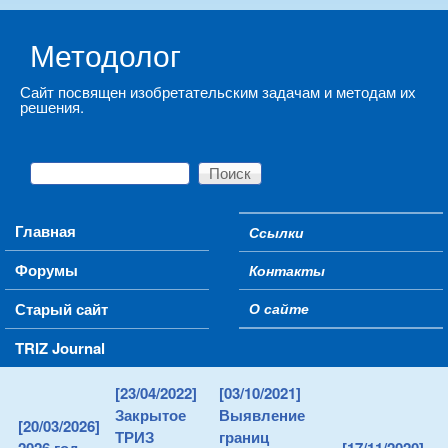
Skip to main content
Методолог
Сайт посвящен изобретательским задачам и методам их
решения.
Поиск
Форма поиска
Main menu
Главная
Ссылки
Secondary menu
Форумы
Контакты
Старый сайт
О сайте
TRIZ Journal
[23/04/2022]
[03/10/2021]
Закрытое
Выявление
[20/03/2026]
ТРИЗ
границ