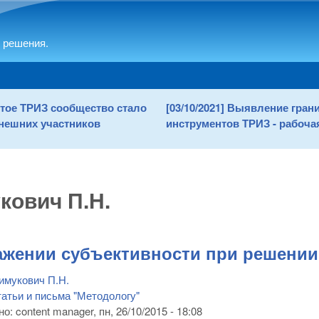
Skip to main content
 решения.
рытое ТРИЗ сообщество стало
[03/10/2021] Выявление гра
нешних участников
инструментов ТРИЗ - рабочая
кович П.Н.
жении субъективности при решении 
имукович П.Н.
атьи и письма "Методологу"
но:
content manager
, пн, 26/10/2015 - 18:08