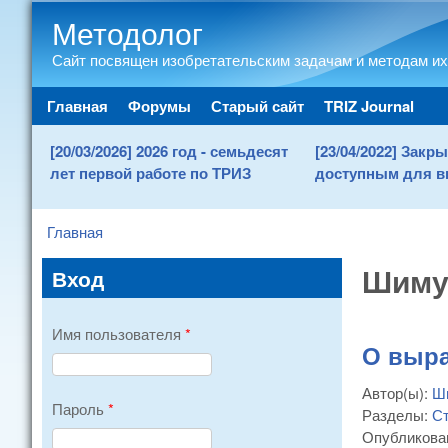
Методолог
Сайт посвящен изобретательским задачам и методам их
Main menu
Главная
Форумы
Старый сайт
TRIZ Journal
[20/03/2026] 2026 год - семьдесят
[23/04/2022] Зак
лет первой работе по ТРИЗ
доступным для в
Главная
You are here
Шиму
Вход
Имя пользователя
*
О выра
Автор(ы):
Ш
Пароль
*
Разделы:
Ст
Опубликова