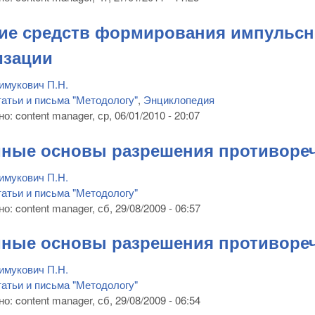
ие средств формирования импульсно
изации
имукович П.Н.
атьи и письма "Методологу"
,
Энциклопедия
но:
content manager
, ср, 06/01/2010 - 20:07
ные основы разрешения противореч
имукович П.Н.
атьи и письма "Методологу"
но:
content manager
, сб, 29/08/2009 - 06:57
ные основы разрешения противореч
имукович П.Н.
атьи и письма "Методологу"
но:
content manager
, сб, 29/08/2009 - 06:54