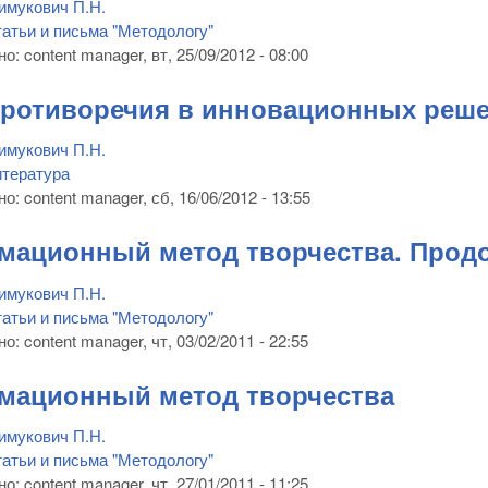
имукович П.Н.
атьи и письма "Методологу"
но:
content manager
, вт, 25/09/2012 - 08:00
ротиворечия в инновационных реше
имукович П.Н.
тература
но:
content manager
, сб, 16/06/2012 - 13:55
ационный метод творчества. Прод
имукович П.Н.
атьи и письма "Методологу"
но:
content manager
, чт, 03/02/2011 - 22:55
мационный метод творчества
имукович П.Н.
атьи и письма "Методологу"
но:
content manager
, чт, 27/01/2011 - 11:25