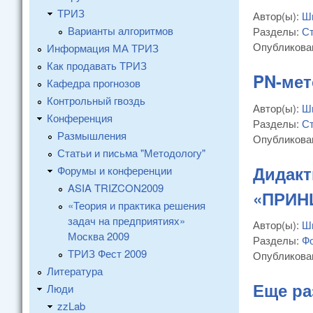
ТРИЗ
Автор(ы):
Ш
Варианты алгоритмов
Разделы:
Ст
Опубликова
Информация МА ТРИЗ
Как продавать ТРИЗ
PN-мет
Кафедра прогнозов
Контрольный гвоздь
Автор(ы):
Ш
Конференция
Разделы:
Ст
Размышления
Опубликова
Статьи и письма "Методологу"
Дидакт
Форумы и конференции
ASIA TRIZCON2009
«ПРИН
«Теория и практика решения
задач на предприятиях»
Автор(ы):
Ш
Москва 2009
Разделы:
Ф
ТРИЗ Фест 2009
Опубликова
Литература
Еще ра
Люди
zzLab