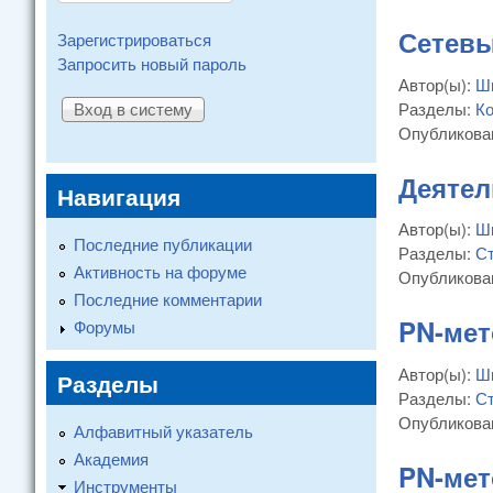
Сетевы
Зарегистрироваться
Запросить новый пароль
Автор(ы):
Ш
Разделы:
К
Опубликова
Деятел
Навигация
Автор(ы):
Ш
Последние публикации
Разделы:
Ст
Активность на форуме
Опубликова
Последние комментарии
PN-мет
Форумы
Автор(ы):
Ш
Разделы
Разделы:
Ст
Опубликова
Алфавитный указатель
Академия
PN-мет
Инструменты