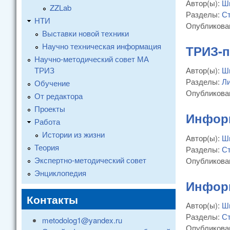
Автор(ы):
Ш
ZZLab
Разделы:
Ст
НТИ
Опубликова
Выставки новой техники
Научно техническая информация
ТРИЗ-п
Научно-методический совет МА
ТРИЗ
Автор(ы):
Ш
Разделы:
Ли
Обучение
Опубликова
От редактора
Проекты
Информ
Работа
Истории из жизни
Автор(ы):
Ш
Теория
Разделы:
Ст
Экспертно-методический совет
Опубликова
Энциклопедия
Инфор
Контакты
Автор(ы):
Ш
Разделы:
Ст
metodolog1@yandex.ru
Опубликова