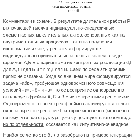
Комментарии к схеме . В результате длительной работы Р ,
включающей тысячи индивидуально-специфичных
элементарных мыслительных актов, основанных как на
внутриментальных процессах, так и на получении
информации извне, у решателя формируются
индивидуально-оригинальные конечные знания в виде
фреймов А,Б,В с вариантами их конкретных реализаций d,f
для А, f,i для Б и f,n,m,r для В. Сами по себе эти фреймы
прямо не связаны. Когда во внешнем мире формулируется
задача «абв», требующая одновременного совмещения
условий «а», «б» и «в», то ее восприятие одновременно
активирует фреймы А, Б и В с их конкретными решениями.
Одновременно от всех трех фреймов активируется только
одно конкретное решение f, которое мгновенно (мгновенно
потому, что все структуры уже существуют в готовом виде,
но по отдельности
) осознается как интуитивно-очевидное.
Наиболее четко это было разобрано на примере генерации