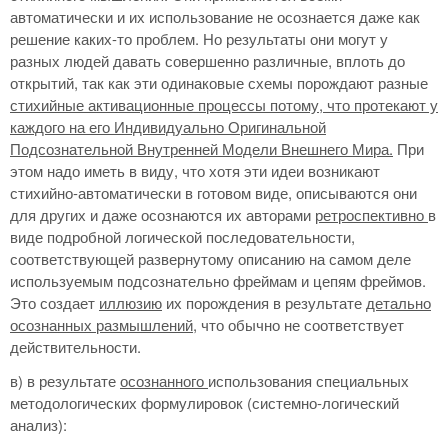
автоматически и их использование не осознается даже как
решение каких-то проблем. Но результаты они могут у
разных людей давать совершенно различные, вплоть до
открытий, так как эти одинаковые схемы порождают разные
стихийные активационные процессы потому, что протекают у
каждого на его Индивидуально Оригинальной
Подсознательной Внутренней Модели Внешнего Мира.
При
этом надо иметь в виду, что хотя эти идеи возникают
стихийно-автоматически в готовом виде, описываются они
для других и даже осознаются их авторами
ретроспективно
в
виде подробной логической последовательности,
соответствующей развернутому описанию на самом деле
используемым подсознательно фреймам и цепям фреймов.
Это создает
иллюзию
их порождения в результате
детально
осознанных размышлений,
что обычно не соответствует
действительности.
в) в результате
осознанного
использования специальных
методологических формулировок (системно-логический
анализ):