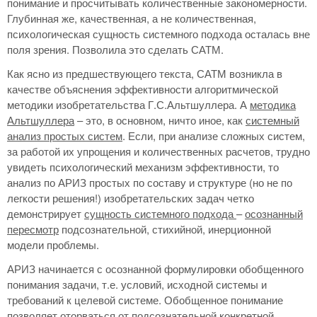
понимание и просчитывать количественные закономерности.
Глубинная же, качественная, а не количественная,
психологическая сущность системного подхода осталась вне
поля зрения. Позволила это сделать САТМ.
Как ясно из предшествующего текста, САТМ возникла в
качестве объяснения эффективности алгоритмической
методики изобретательства Г.С.Альтшуллера. А
методика
Альтшуллера
– это, в основном, ничто иное, как
системный
анализ простых систем
. Если, при анализе сложных систем,
за работой их упрощения и количественных расчетов, трудно
увидеть психологический механизм эффективности, то
анализ по АРИЗ простых по составу и структуре (но не по
легкости решения!) изобретательских задач четко
демонстрирует
сущность системного подхода
–
осознанный
пересмотр
подсознательной, стихийной, инерционной
модели проблемы.
АРИЗ начинается с осознанной формулировки обобщенного
понимания задачи, т.е. условий, исходной системы и
требований к целевой системе. Обобщенное понимание
позволяет оторваться от подсознательной конкретной