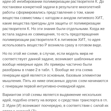
идеи об ингибировании полимеризации растворителя К. До
постановки конкретной задачи в результате многолетней
работы сформировались представления о том, какие
вещества совместимы с катодом и анодом литиевого ХИТ,
какие вещества пригодны для защиты от полимеризации
растворителя К. Но эти знания были отдельными. Когда же
встала задача их совмещения, то есть предотвращения
полимеризации растворителя К в литиевом ХИТ, то идея
использовать вещество Р возникла сразу в готовом виде.
Но по этой же схеме, в случае, если модель мира не
соответствует данной задаче, возникают шаблонные или
вообще неверные идеи. Их примеры частично были
разобраны в главе 2 в табл. 1. Вообще же эта схема
генерации идей является основным, базовым элементом
мышления. Пять из ниже описанных других схем начинаются
с генерации первой интуитивно-очевидной идеи.
Вариантом этой схемы является выдвижение нескольких
идей, подобно ответу на вопрос о средствах транспорта в гл.
2. Идеи (И) возникают поочередно, в соответствии с силой их
связи с задачей (З):