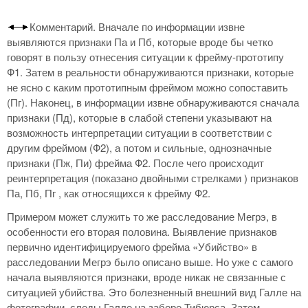
Комментарий. Вначале по информации извне
выявляются признаки Па и Пб, которые вроде бы четко
говорят в пользу отнесения ситуации к фрейму-прототипу
Ф1. Затем в реальности обнаруживаются признаки, которые
не ясно с каким прототипным фреймом можно сопоставить
(Пг). Наконец, в информации извне обнаруживаются сначала
признаки (Пд), которые в слабой степени указывают на
возможность интерпретации ситуации в соответствии с
другим фреймом (Ф2), а потом и сильные, однозначные
признаки (Пж, Пи) фрейма Ф2. После чего происходит
реинтерпретация (показано двойными стрелками ) признаков
Па, Пб, Пг , как относящихся к фрейму Ф2.
Примером может служить то же расследование Мегрэ, в
особенности его вторая половина. Выявление признаков
первично идентифицируемого фрейма «Убийство» в
расследовании Мегрэ было описано выше. Но уже с самого
начала выявляются признаки, вроде никак не связанные с
ситуацией убийства. Это болезненный внешний вид Галле на
фотографии, следы Галле на заборе Тибюрса. Затем