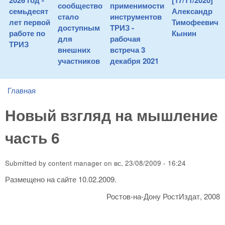
2026 год -
[17/11/2020]
сообщество
применимости
семьдесят
Александр
стало
инструментов
лет первой
Тимофеевич
доступным
ТРИЗ -
работе по
Кынин
для
рабочая
ТРИЗ
внешних
встреча 3
участников
декабря 2021
Главная
You are here
Новый взгляд на мышление
часть 6
Submitted by
content manager
on
вс, 23/08/2009 - 16:24
Размещено на сайте 10.02.2009.
Ростов-на-Дону РостИздат, 2008