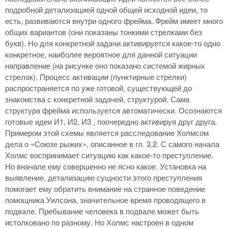
подробной детализацией одной общей исходной идеи, то
есть, развиваются внутри одного фрейма. Фрейм имеет много
общих вариантов (они показаны тонкими стрелками без
букв). Но для конкретной задачи активируется какое-то одно
конкретное, наиболее вероятное для данной ситуации
направление (на рисунке оно показано системой жирных
стрелок). Процесс активации (пунктирные стрелки)
распространяется по уже готовой, существующей до
знакомства с конкретной задачей, структурой. Сама
структура фрейма используется автоматически. Осознаются
готовые идеи И1, И2, И3 , поочередно активируя друг друга.
Примером этой схемы является расследование Холмсом
дела о «Союзе рыжих», описанное в гл. 3.2. С самого начала
Холмс воспринимает ситуацию как какое-то преступление.
Но вначале ему совершенно не ясно какое. Установка на
выявление, детализацию сущности этого преступления
помогает ему обратить внимание на странное поведение
помощника Уилсона, значительное время проводящего в
подвале. Пребывание человека в подвале может быть
истолковано по разному. Но Холмс настроен в одном