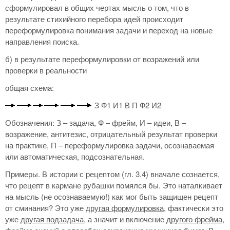
сформулировал в общих чертах мысль о том, что в
результате стихийного перебора идей происходит
переформулировка понимания задачи и переход на новые
направления поиска.
б) в результате переформулировки от возражений или
проверки в реальности
общая схема:
З Ф1 И1 В П Ф2 И2
Обозначения: З – задача, Ф – фрейм, И – идеи, В –
возражение, антитезис, отрицательный результат проверки
на практике, П – переформулировка задачи, осознаваемая
или автоматическая, подсознательная.
Примеры. В истории с рецептом (гл. 3.4) вначале сознается,
что рецепт в кармане рубашки помялся бы. Это наталкивает
на мысль (не осознаваемую!) как мог быть защищен рецепт
от сминания? Это уже
другая формулировка
, фактически это
уже
другая подзадача
, а значит и включение
другого фрейма
,