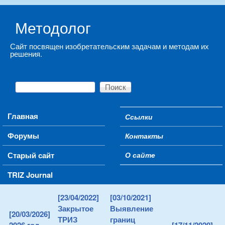
Skip to main content
Методолог
Сайт посвящен изобретательским задачам и методам их
решения.
Поиск
Форма поиска
Main menu
Главная
Ссылки
Secondary menu
Форумы
Контакты
Старый сайт
О сайте
TRIZ Journal
[23/04/2022]
[03/10/2021]
Закрытое
Выявление
[20/03/2026]
ТРИЗ
границ