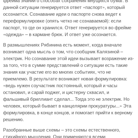
фрейма знаний о способах сохранения мнущихся бумаг. В
данной ситуации генерируется ответ «паспорт», который
осознается. Сознавание идеи о паспорте снова ведет к
переформулировке (опять четко не сознаваемой): если
паспорт, то где он хранился. Ответ генерируется во фрейме
«одежда» – в кармане брюк. И ответ уже осознается.
В размышлениях Рябинина есть момент, когда вначале
возникает одна мысль о том, что сообщник Калязиной –
электрик. Но сознавание этой идеи вызывает возражение из-
за того, что в сумме представлений о ситуации есть такие
знания как участие его во многих событиях, что не
приемлемо. В результате возникает новая формулировка:
«ведь нужен соучастник постоянный, который и часы
остановил, и сарай поджег, и цистерну сквасил, и
фальшивый бриллиант сделал... Тогда это не электрик. Но
человек, который бывает в канцелярии прокуратуры...» Эта
формулировка, в конце концов, и помогает прийти к верному
решению.
Разобранные выше схемы – это схемы естественного,
стихийного мышления. Они применяются всеми