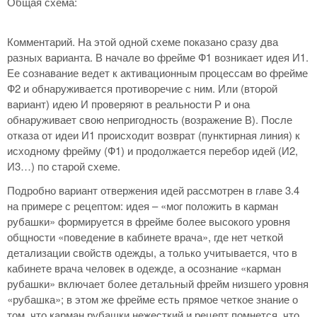
Общая схема:
Комментарий. На этой одной схеме показано сразу два
разных варианта. В начале во фрейме Ф1 возникает идея И1.
Ее сознавание ведет к активационным процессам во фрейме
Ф2 и обнаруживается противоречие с ним. Или (второй
вариант) идею И проверяют в реальности Р и она
обнаруживает свою непригодность (возражение В). После
отказа от идеи И1 происходит возврат (пунктирная линия) к
исходному фрейму (Ф1) и продолжается перебор идей (И2,
И3…) по старой схеме.
Подробно вариант отвержения идей рассмотрен в главе 3.4
на примере с рецептом: идея – «мог положить в карман
рубашки» формируется в фрейме более высокого уровня
общности «поведение в кабинете врача», где нет четкой
детализации свойств одежды, а только учитывается, что в
кабинете врача человек в одежде, а осознание «карман
рубашки» включает более детальный фрейм низшего уровня
«рубашка»; в этом же фрейме есть прямое четкое знание о
том, что карман рубашки нежесткий и рецепт помнется, что