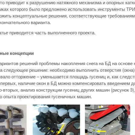
что приводит к разрушению натяжного механизма и опорных кат
амках которого было предложено использовать инструменты ТР
жить концептуальные решения, соответствующие требованиям по
кончательного варианта.
атье приводится часть выполненного проекта.
ные концепции
ариантов решений проблемы накопления снега на БД на основ
а следующее решение: необходимо выполнить отверстия (окна) 
вало отторжение – уменьшается площадь гусениц и, как следств
-первых, наличие окон в БД можно компенсировать введением д
о-вторых, анализ конструкции гусениц других машин (рисунок 3)
о опыта проектирования гусеничных машин.