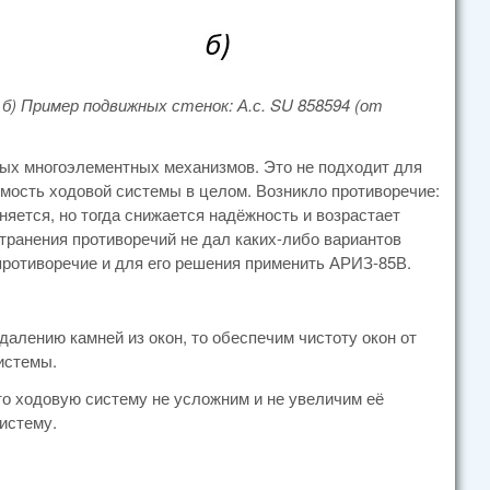
; б) Пример подвижных стенок: А.с. SU 858594 (от
ых многоэлементных механизмов. Это не подходит для
имость ходовой системы в целом. Возникло противоречие:
яется, но тогда снижается надёжность и возрастает
транения противоречий не дал каких-либо вариантов
противоречие и для его решения применить АРИЗ-85В.
алению камней из окон, то обеспечим чистоту окон от
истемы.
то ходовую систему не усложним и не увеличим её
систему.