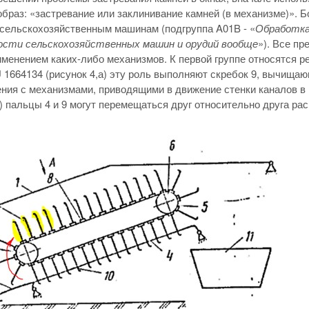
браз: «застревание или заклинивание камней (в механизме)». 
 сельскохозяйственным машинам (подгруппа A01B - «
Обработка 
ости сельскохозяйственных машин и орудий вообще
»). Все п
именением каких-либо механизмов. К первой группе относятся 
SU 1664134 (рисунок 4,а) эту роль выполняют скребок 9, вычища
ния с механизмами, приводящими в движение стенки каналов в 
б) пальцы 4 и 9 могут перемещаться друг относительно друга р