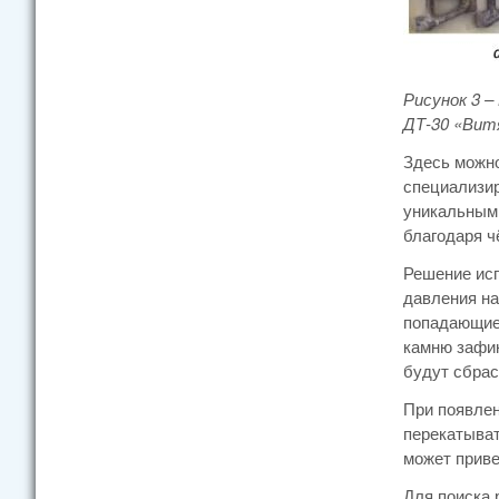
Рисунок 3 –
ДТ-30 «Вит
Здесь можно
специализи
уникальным 
благодаря ч
Решение исп
давления на
попадающие 
камню зафик
будут сбрас
При появлен
перекатыват
может приве
Для поиска 