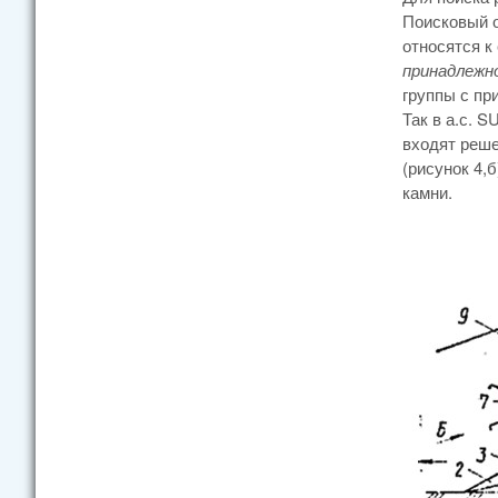
Поисковый о
относятся к
принадлежн
группы с пр
Так в а.с. 
входят реше
(рисунок 4,
камни.