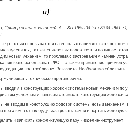
 а) Пример выталкивателей: А.с. SU 1664134 (от 25.04.1991 г.)
)
ые решения основываются на использовании достаточно сложн
ия в гусеницах, так как снижает их надёжность и повышает сто
дим новый механизм, то проблема с застреванием камней устран
ка повторно использовать ФОП, а также применение приёмов ус
подходящих под требования Заказчика. Необходимо обострить 
ормулировать техническое противоречие.
мы вводим в конструкцию ходовой системы новый механизм по уд
при этом усложним и повысим стоимость конструкцию ходовой с
мы не вводим в конструкцию ходовой системы новый механизм, 
но при этом в окнах будут застревать камни и портить ходовую 
делить и записать конфликтующую пару «изделие-инструмент».