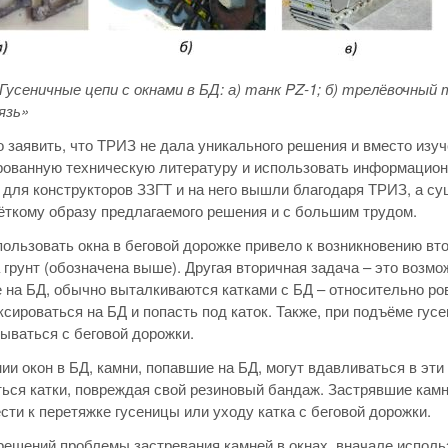
 Гусеничные цепи с окнами в БД: а) танк PZ-1; б) трелёвочный 
язь»
 заявить, что ТРИЗ не дала уникального решения и вместо изу
рованную техническую литературу и использовать информацион
для конструкторов ЗЗГТ и на него вышли благодаря ТРИЗ, а с
ёткому образу предлагаемого решения и с большим трудом.
ользовать окна в беговой дорожке привело к возникновению вто
 грунт (обозначена выше). Другая вторичная задача – это возмо
на БД, обычно выталкиваются катками с БД – относительно ров
сироваться на БД и попасть под каток. Также, при подъёме гус
ываться с беговой дорожки.
ии окон в БД, камни, попавшие на БД, могут вдавливаться в эти
ься катки, повреждая свой резиновый бандаж. Застрявшие камни
сти к перетяжке гусеницы или уходу катка с беговой дорожки.
решений проблемы застревания камней в окнах, вначале испол