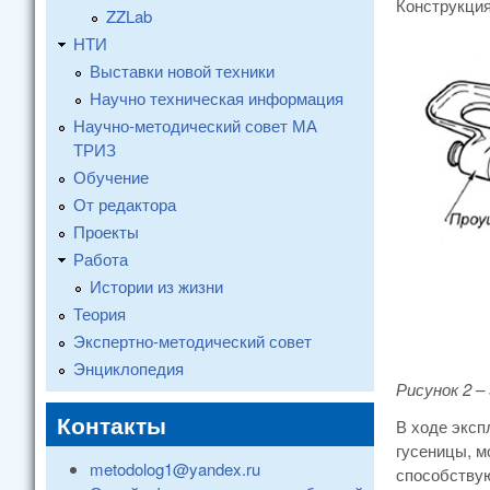
Конструкция
ZZLab
НТИ
Выставки новой техники
Научно техническая информация
Научно-методический совет МА
ТРИЗ
Обучение
От редактора
Проекты
Работа
Истории из жизни
Теория
Экспертно-методический совет
Энциклопедия
Рисунок 2 –
Контакты
В ходе эксп
гусеницы, м
metodolog1@yandex.ru
способствую