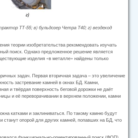
трактор ТТ-55; в) бульдозер Четра Т40; г) вездеход
чения теории изобретательства рекомендовать изучать
ный поиск. Однако предложенное решение является
уществующие изделия «в металле» найдены только
ричных задач. Первая вторичная задача – это увеличение
жность застревание камней в окнах БД. Камни,
ная и твёрдая поверхность беговой дорожки не даёт
еницы и её переворачивании в верхнем положении, камни
 окна катками и заклиниваться. По такому камню будут
 станут опорой для других камней, попавших на БД, что
ьзовался функционально-ориентированный поиск (ФОП).