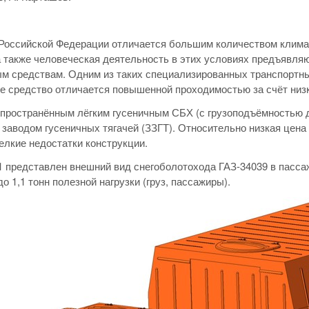
Российской Федерации отличается большим количеством климати
а также человеческая деятельность в этих условиях предъявля
м средствам. Одним из таких специализированных транспортны
е средство отличается повышенной проходимостью за счёт низк
ространённым лёгким гусеничным СБХ (с грузоподъёмностью до
заводом гусеничных тягачей (ЗЗГТ). Относительно низкая цен
елкие недостатки конструкции.
1 представлен внешний вид снегоболотохода ГАЗ-34039 в пасса
о 1,1 тонн полезной нагрузки (груз, пассажиры).