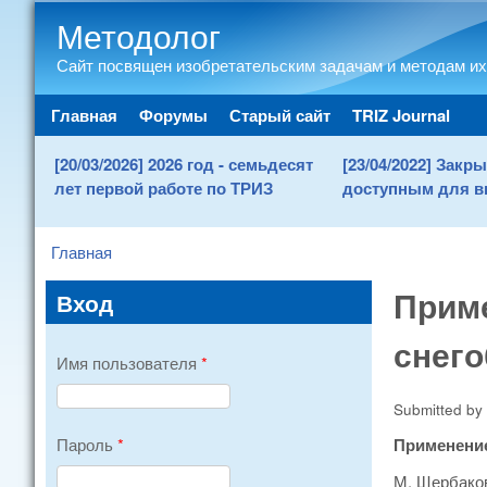
Методолог
Сайт посвящен изобретательским задачам и методам их
Main menu
Главная
Форумы
Старый сайт
TRIZ Journal
[20/03/2026] 2026 год - семьдесят
[23/04/2022] Зак
лет первой работе по ТРИЗ
доступным для в
Главная
You are here
Приме
Вход
снего
Имя пользователя
*
Submitted by
Применение
Пароль
*
М. Щербаков