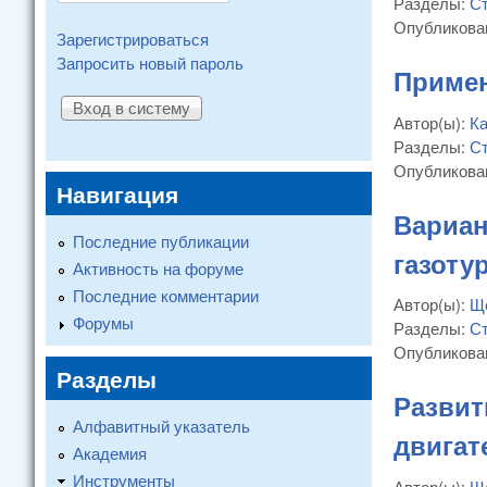
Разделы:
Ст
Опубликова
Зарегистрироваться
Запросить новый пароль
Примен
Автор(ы):
Ка
Разделы:
Ст
Опубликова
Навигация
Вариан
Последние публикации
газоту
Активность на форуме
Последние комментарии
Автор(ы):
Щ
Форумы
Разделы:
Ст
Опубликова
Разделы
Развит
Алфавитный указатель
двигат
Академия
Инструменты
Автор(ы):
Щ