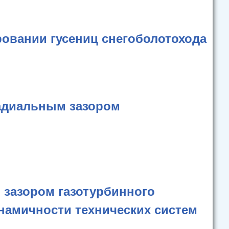
овании гусениц снегоболотохода
адиальным зазором
 зазором газотурбинного
намичности технических систем