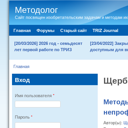
Методолог
Сайт посвящен изобретательским задачам и методам их
Main menu
Главная
Форумы
Старый сайт
TRIZ Journal
[20/03/2026] 2026 год - семьдесят
[23/04/2022] Зак
лет первой работе по ТРИЗ
доступным для в
Главная
You are here
Щерб
Вход
Имя пользователя
*
Методы
непроф
Пароль
*
Автор(ы):
Щ