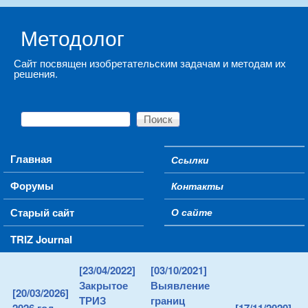
Skip to main content
Методолог
Сайт посвящен изобретательским задачам и методам их
решения.
Поиск
Форма поиска
Main menu
Главная
Ссылки
Secondary menu
Форумы
Контакты
Старый сайт
О сайте
TRIZ Journal
[23/04/2022]
[03/10/2021]
Закрытое
Выявление
[20/03/2026]
ТРИЗ
границ