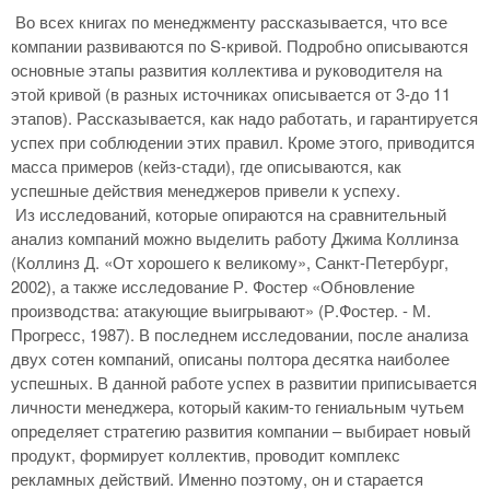
Во всех книгах по менеджменту рассказывается, что все
компании развиваются по S-кривой. Подробно описываются
основные этапы развития коллектива и руководителя на
этой кривой (в разных источниках описывается от 3-до 11
этапов). Рассказывается, как надо работать, и гарантируется
успех при соблюдении этих правил. Кроме этого, приводится
масса примеров (кейз-стади), где описываются, как
успешные действия менеджеров привели к успеху.
Из исследований, которые опираются на сравнительный
анализ компаний можно выделить работу Джима Коллинза
(Коллинз Д. «От хорошего к великому», Санкт-Петербург,
2002), а также исследование Р. Фостер «Обновление
производства: атакующие выигрывают» (Р.Фостер. - М.
Прогресс, 1987). В последнем исследовании, после анализа
двух
сотен компаний, описаны полтора десятка наиболее
успешных. В данной работе успех в развитии приписывается
личности менеджера, который каким-то гениальным чутьем
определяет стратегию развития компании – выбирает новый
продукт, формирует коллектив, проводит комплекс
рекламных действий. Именно поэтому, он и старается