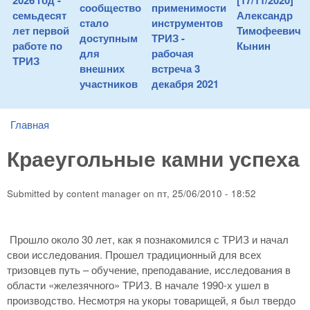
2026 год -
[17/11/2020]
сообщество
применимости
семьдесят
Александр
стало
инструментов
лет первой
Тимофеевич
доступным
ТРИЗ -
работе по
Кынин
для
рабочая
ТРИЗ
внешних
встреча 3
участников
декабря 2021
Главная
You are here
Краеугольные камни успеха
Submitted by
content manager
on
пт, 25/06/2010 - 18:52
Прошло около 30 лет, как я познакомился с ТРИЗ и начал
свои исследования. Прошел традиционный для всех
тризовцев путь – обучение, преподавание, исследования в
области «железячного» ТРИЗ. В начале 1990-х ушел в
производство. Несмотря на укоры товарищей, я был твердо