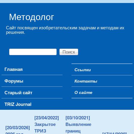
Skip to main content
Методолог
Сайт посвящен изобретательским задачам и методам их
решения.
Поиск
Форма поиска
Main menu
Главная
Ссылки
Secondary menu
Форумы
Контакты
Старый сайт
О сайте
TRIZ Journal
[23/04/2022]
[03/10/2021]
Закрытое
Выявление
[20/03/2026]
ТРИЗ
границ