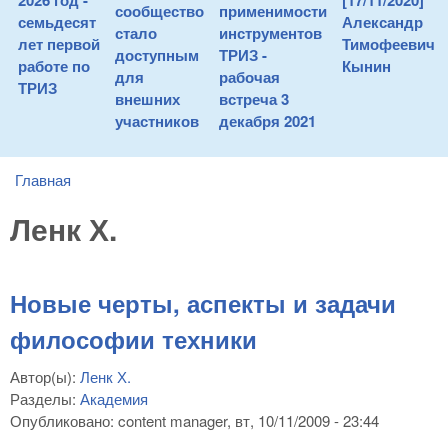
2026 год -
[17/11/2020]
сообщество
применимости
семьдесят
Александр
стало
инструментов
лет первой
Тимофеевич
доступным
ТРИЗ -
работе по
Кынин
для
рабочая
ТРИЗ
внешних
встреча 3
участников
декабря 2021
Главная
You are here
Ленк Х.
Новые черты, аспекты и задачи
философии техники
Автор(ы):
Ленк Х.
Разделы:
Академия
Опубликовано:
content manager
, вт, 10/11/2009 - 23:44