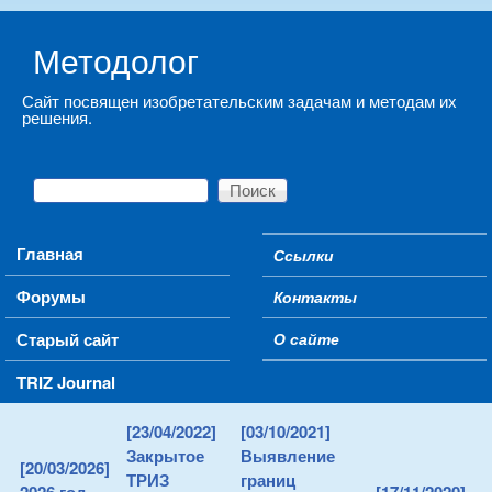
Skip to main content
Методолог
Сайт посвящен изобретательским задачам и методам их
решения.
Поиск
Форма поиска
Main menu
Главная
Ссылки
Secondary menu
Форумы
Контакты
Старый сайт
О сайте
TRIZ Journal
[23/04/2022]
[03/10/2021]
Закрытое
Выявление
[20/03/2026]
ТРИЗ
границ