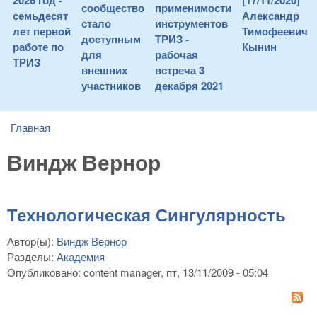
2026 год -
[17/11/2020]
сообщество
применимости
семьдесят
Александр
стало
инструментов
лет первой
Тимофеевич
доступным
ТРИЗ -
работе по
Кынин
для
рабочая
ТРИЗ
внешних
встреча 3
участников
декабря 2021
Главная
You are here
Виндж Вернор
Технологическая Сингулярность
Автор(ы):
Виндж Вернор
Разделы:
Академия
Опубликовано:
content manager
, пт, 13/11/2009 - 05:04